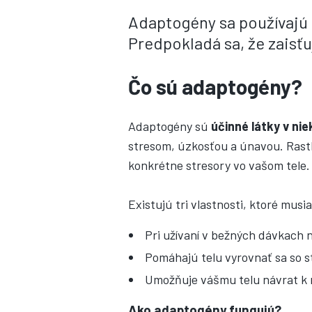
Adaptogény sa používajú 
Predpokladá sa, že zaisť
Čo sú adaptogény?
Adaptogény sú
účinné látky v ni
stresom, úzkosťou a únavou. Rastl
konkrétne stresory vo vašom tele.
Existujú tri vlastnosti, ktoré mus
Pri užívaní v bežných dávkach n
Pomáhajú telu vyrovnať sa so s
Umožňuje vášmu telu návrat k 
Ako adaptogény fungujú?