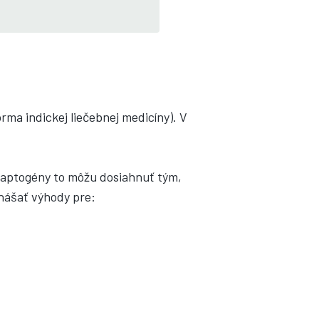
rma indickej liečebnej medicíny). V
adaptogény to môžu dosiahnuť tým,
nášať výhody pre: