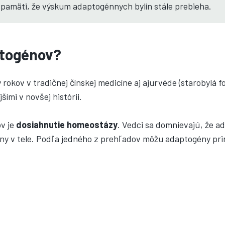
 pamäti, že výskum adaptogénnych bylín stále prebieha.
ptogénov?
rokov v tradičnej čínskej medicíne aj ajurvéde (starobylá fo
ími v novšej histórii.
v je
dosiahnutie homeostázy
. Vedci sa domnievajú, že 
ány v tele. Podľa jedného z prehľadov môžu adaptogény pri