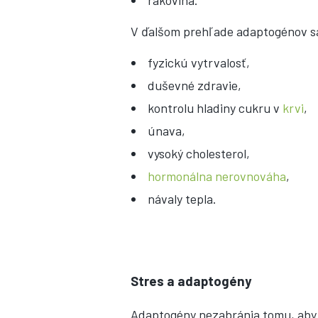
rakovina.
V ďalšom prehľade adaptogénov sa 
fyzickú vytrvalosť,
duševné zdravie,
kontrolu hladiny cukru v
krvi
,
únava,
vysoký cholesterol,
hormonálna nerovnováha
,
návaly tepla.
Stres a adaptogény
Adaptogény nezabránia tomu, aby st