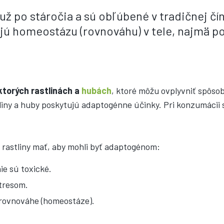
už po stáročia a sú obľúbené v tradičnej čí
ujú homeostázu (rovnováhu) v tele, najmä po
ektorých rastlinách a
hubách
, ktoré môžu ovplyvniť spôso
iny a huby poskytujú adaptogénne účinky. Pri konzumácii s
ia rastliny mať, aby mohli byť adaptogénom:
ie sú toxické.
tresom.
rovnováhe (homeostáze).