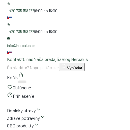
+420 735 158 122
(9:00 do 16:00)
+420 735 158 122
(9:00 do 16:00)
info@herbalus.cz
Kontakt
O nás
Naša predajňa
Blog Herbalus
Vyhľadať
Košík
Obľúbené
Prihlásenie
Doplnky stravy
Zdravé potraviny
CBD produkty