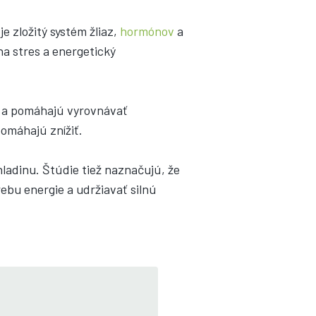
 zložitý systém žliaz,
hormónov
a
a stres a energetický
A a pomáhajú vyrovnávať
omáhajú znížiť.
ladinu. Štúdie tiež naznačujú, že
bu energie a udržiavať silnú