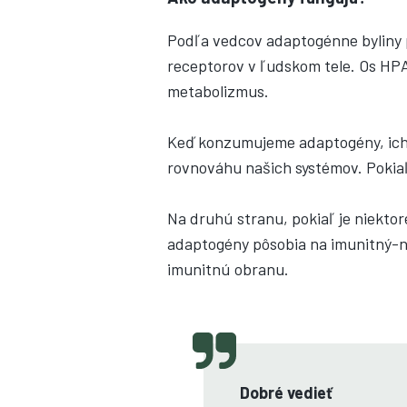
Podľa vedcov adaptogénne byliny p
receptorov v ľudskom tele. Os HP
metabolizmus.
Keď konzumujeme adaptogény, ich 
rovnováhu našich systémov. Pokiaľ
Na druhú stranu, pokiaľ je niekto
adaptogény pôsobia na imunitný-ne
imunitnú obranu.
Dobré vedieť