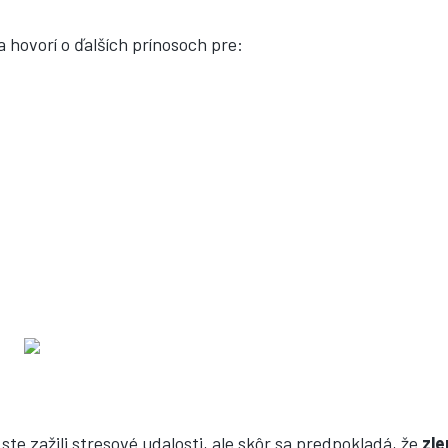
hovorí o ďalších prínosoch pre:
e zažili stresové udalosti, ale skôr sa predpokladá, že
zle