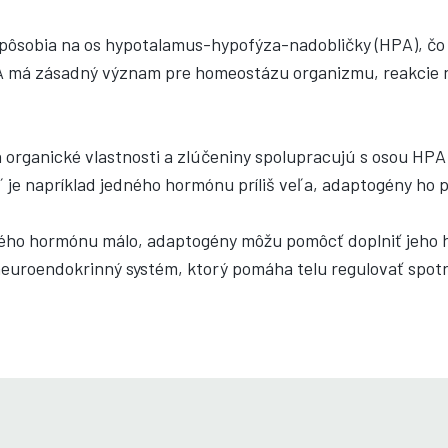
ôsobia na os hypotalamus-hypofýza-nadobličky (HPA), čo je
A má zásadný význam pre homeostázu organizmu, reakcie n
organické vlastnosti a zlúčeniny spolupracujú s osou HP
 je napríklad jedného hormónu príliš veľa, adaptogény ho p
rého hormónu málo, adaptogény môžu pomôcť doplniť jeho h
uroendokrinný systém, ktorý pomáha telu regulovať spotre