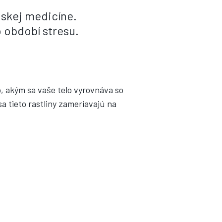
nskej medicíne.
 období stresu.
b, akým sa vaše telo vyrovnáva so
a tieto rastliny zameriavajú na