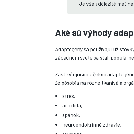
Je však dôležité mať na
Aké sú výhody ada
Adaptogény sa používajú už stovky 
západnom svete sa stali populárnejš
Zastrešujúcim účelom adaptogéno
že pôsobia na rôzne tkanivá a org
stres,
artritída,
spánok,
neuroendokrinné zdravie,