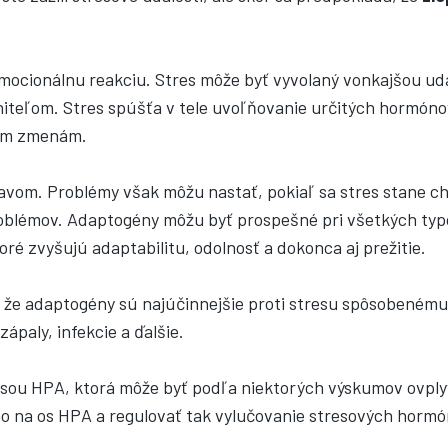
emocionálnu reakciu. Stres môže byť vyvolaný vonkajšou u
iteľom. Stres spúšťa v tele uvoľňovanie určitých hormónov
ckým zmenám.
javom. Problémy však môžu nastať, pokiaľ sa stres stane ch
blémov. Adaptogény môžu byť prospešné pri všetkých typo
oré zvyšujú adaptabilitu, odolnosť a dokonca aj prežitie.
, že adaptogény sú najúčinnejšie proti stresu spôsobenému
ápaly, infekcie a ďalšie.
osou HPA, ktorá môže byť podľa niektorých výskumov ovp
o na os HPA a regulovať tak vylučovanie stresových hormó