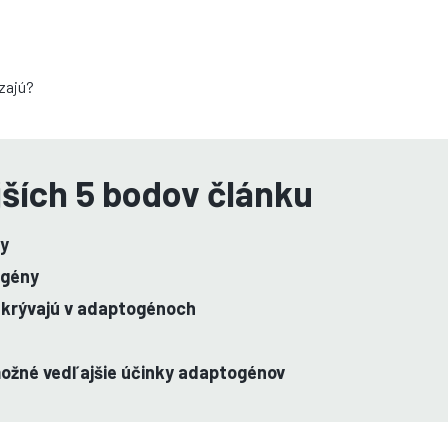
jších 5 bodov článku
ny
ogény
 skrývajú v adaptogénoch
možné vedľajšie účinky adaptogénov