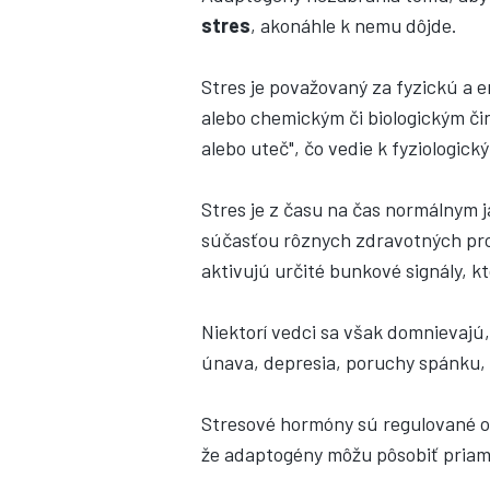
stres
, akonáhle k nemu dôjde.
Stres je považovaný za fyzickú a 
alebo chemickým či biologickým čin
alebo uteč", čo vedie k fyziologi
Stres je z času na čas normálnym 
súčasťou rôznych zdravotných pro
aktivujú určité bunkové signály, kt
Niektorí vedci sa však domnievajú
únava, depresia, poruchy spánku, z
Stresové hormóny sú regulované 
že adaptogény môžu pôsobiť priam