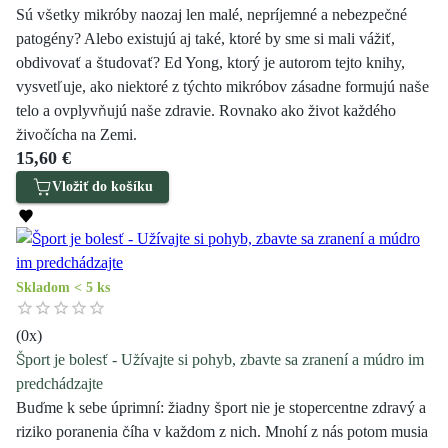
Sú všetky mikróby naozaj len malé, nepríjemné a nebezpečné
patogény? Alebo existujú aj také, ktoré by sme si mali vážiť,
obdivovať a študovať? Ed Yong, ktorý je autorom tejto knihy,
vysvetľuje, ako niektoré z týchto mikróbov zásadne formujú naše
telo a ovplyvňujú naše zdravie. Rovnako ako život každého
živočícha na Zemi.
15,60 €
Vložiť do košíku
Skladom < 5 ks
(
0
x)
Šport je bolesť - Užívajte si pohyb, zbavte sa zranení a múdro im
predchádzajte
Buďme k sebe úprimní: žiadny šport nie je stopercentne zdravý a
riziko poranenia číha v každom z nich. Mnohí z nás potom musia