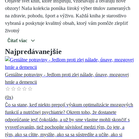
Objavte svet kníh, ktoré inšpirujú, vzdelávajú a otvárajú nové
obzory! Naša kolekcia ponúka široký výber titulov zameraných
na zdravie, pohodu, šport a výživu. Každá kniha je starostlivo
vybraná a poskytuje kvalitný obsah, ktorý vám pomôže zlepšiť
životný
Čítať viac
Najpredávanejšie
Geniálne potraviny - Jedlom proti zlej nálade, únave, mozgovej
hmle a demencii
(
0
x)
Čo sa stane, keď niekto prepojí výskum optimalizácie mozgových
funkcií a nutričnej psychiatrie? Okrem toho, že dostanete
odporúčanie jesť čokoládu, a už by sme vlastne mohli skončiť s
vysvetľovaním, tiež pochopíte súvislosť medzi tým, čo jete, a
tým, ako sa cítite, myslíte, ako sa sa sústredíte a učíte, ako si