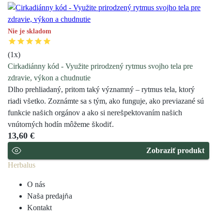
Nie je skladom
(
1
x)
Cirkadiánny kód - Využite prirodzený rytmus svojho tela pre
zdravie, výkon a chudnutie
Dlho prehliadaný, pritom taký významný – rytmus tela, ktorý
riadi všetko. Zoznámte sa s tým, ako funguje, ako previazané sú
funkcie našich orgánov a ako si nerešpektovaním našich
vnútorných hodín môžeme škodiť.
13,60 €
Zobraziť produkt
Herbalus
O nás
Naša predajňa
Kontakt