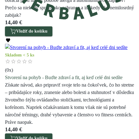
obracia proti nám v podobe alergií a autoimunitných zápalov?
Prečo sa niekedy správa ako ochranca a inokedy ako nemilosrdný
zabijak?
14,40 €
Vložiť do košíku
Skladom < 5 ks
(
0
x)
Stvorení na pohyb - Buďte zdraví a fit, aj keď celé dni sedíte
Získate návod, ako pripraviť svoje telo na čokoľvek, čo ho stretne
– pribúdajúce roky, zranenie alebo bolesti a stuhnutosť v dôsledku
životného štýlu ovládaného stoličkami, technológiami a
kofeínom. Napriek očakávaniam k tomu však nie sú potrebné
náročné tréningy, drahé vybavenie a členstvo vo fitness centrách.
Práve naopak.
14,40 €
Vložiť do košíku