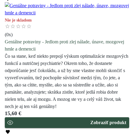
Nie je skladom
(
0
x)
Geniálne potraviny - Jedlom proti zlej nálade, únave, mozgovej
hmle a demencii
Čo sa stane, keď niekto prepojí výskum optimalizácie mozgových
funkcií a nutričnej psychiatrie? Okrem toho, že dostanete
odporúčanie jesť čokoládu, a už by sme vlastne mohli skončiť s
vysvetľovaním, tiež pochopíte súvislosť medzi tým, čo jete, a
tým, ako sa cítite, myslíte, ako sa sa sústredíte a učíte, ako si
pamätáte, analyzujete; skrátka zistíte, ktoré jedlá robia dobre
nielen telu, ale aj mozgu. A mozog ste vy a celý váš život, tak
nech je aj ten váš geniálny!
15,60 €
Zobraziť produkt