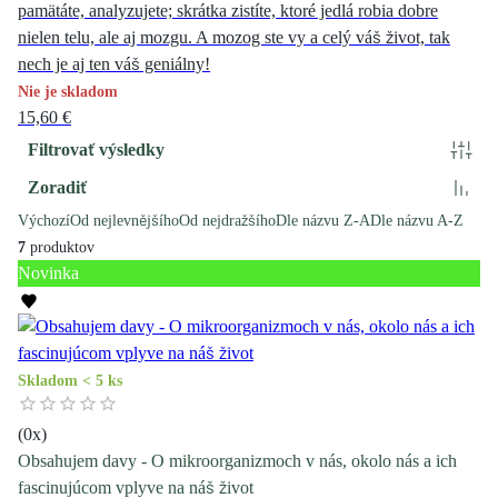
pamätáte, analyzujete; skrátka zistíte, ktoré jedlá robia dobre
nielen telu, ale aj mozgu. A mozog ste vy a celý váš život, tak
nech je aj ten váš geniálny!
Nie je skladom
15,60 €
Filtrovať výsledky
Zoradiť
Výchozí
Od nejlevnějšího
Od nejdražšího
Dle názvu Z-A
Dle názvu A-Z
7
produktov
Novinka
Skladom < 5 ks
(
0
x)
Obsahujem davy - O mikroorganizmoch v nás, okolo nás a ich
fascinujúcom vplyve na náš život