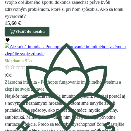
svojho obľúbeného športu dokonca zanechať práve kvôli
zdravotným problémom, ktoré si pri ňom spôsobia. Ako sa tomu
vyvarovať?
15,60 €
Vložiť do košíku
Skladom < 5 ks
(
0
x)
Zázračná imunita - Pochopte fungovanie imunitného systému a
zlepšite svoje zdravie
Najskôr nám evolúcia nadelila imunitný systém, ktorý si poradí aj
s novými a neznámymi hrozbami. Potom sme navyše začali
prichádzať na spôsoby, ako mu ešte pomôcť: mydlo, vakcíny,
antibiotiká. Milióny ľudí vďaka nim dnes prežívajú pôvodne
smrtiace infekcie. Prečo sa teda obranyschopnosť čoraz častejšie