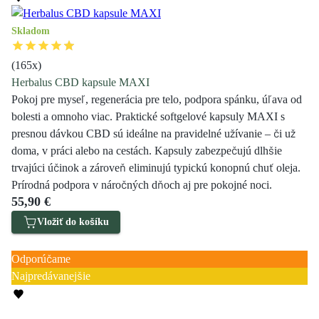
Skladom
(
165
x)
Herbalus CBD kapsule MAXI
Pokoj pre myseľ, regenerácia pre telo, podpora spánku, úľava od
bolesti a omnoho viac. Praktické softgelové kapsuly MAXI s
presnou dávkou CBD sú ideálne na pravidelné užívanie – či už
doma, v práci alebo na cestách. Kapsuly zabezpečujú dlhšie
trvajúci účinok a zároveň eliminujú typickú konopnú chuť oleja.
Prírodná podpora v náročných dňoch aj pre pokojné noci.
55,90 €
Vložiť do košíku
Zľava 4 €
Odporúčame
Najpredávanejšie