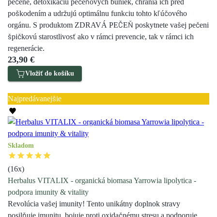
pečene, detoxikáciu pečeňových buniek, chránia ich pred
poškodením a udržujú optimálnu funkciu tohto kľúčového
orgánu. S produktom ZDRAVÁ PEČEŇ poskytnete vašej pečeni
špičkovú starostlivosť ako v rámci prevencie, tak v rámci ich
regenerácie.
23,90 €
Vložiť do košíku
Zľava 30 %
Najpredávanejšie
Skladom
(
16
x)
Herbalus VITALIX - organická biomasa Yarrowia lipolytica -
podpora imunity & vitality
Revolúcia vašej imunity! Tento unikátny doplnok stravy
posilňuje imunitu, bojuje proti oxidačnému stresu a podporuje