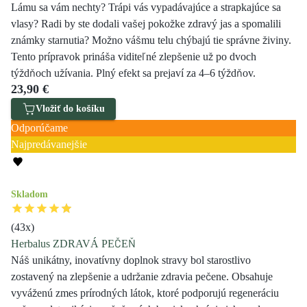
Lámu sa vám nechty? Trápi vás vypadávajúce a strapkajúce sa
vlasy? Radi by ste dodali vašej pokožke zdravý jas a spomalili
známky starnutia? Možno vášmu telu chýbajú tie správne živiny.
Tento prípravok prináša viditeľné zlepšenie už po dvoch
týždňoch užívania. Plný efekt sa prejaví za 4–6 týždňov.
23,90 €
Vložiť do košíku
Odporúčame
Najpredávanejšie
Skladom
(
43
x)
Herbalus ZDRAVÁ PEČEŇ
Náš unikátny, inovatívny doplnok stravy bol starostlivo
zostavený na zlepšenie a udržanie zdravia pečene. Obsahuje
vyváženú zmes prírodných látok, ktoré podporujú regeneráciu