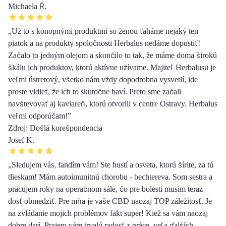
Michaela Ř.
„Už to s konopnými produktmi so ženou ťaháme nejaký ten
piatok a na produkty spoločnosti Herbalus nedáme dopustiť!
Začalo to jedným olejom a skončilo to tak, že máme doma širokú
škálu ich produktov, ktorú aktívne užívame. Majiteľ Herbalusu je
veľmi ústretový, všetko nám vždy dopodrobna vysvetlí, ide
proste vidieť, že ich to skutočne baví. Preto sme začali
navštevovať aj kaviareň, ktorú otvorili v centre Ostravy. Herbalus
veľmi odporúčam!”
Zdroj: Došlá korešpondencia
Josef K.
„Sledujem vás, fandím vám! Ste hustí a osveta, ktorú šírite, za tú
tlieskam! Mám autoimunitnú chorobu - bechtereva. Som sestra a
pracujem roky na operačnom sále, čo pre bolesti musím teraz
dosť obmedziť. Pre mňa je vaše CBD naozaj TOP záležitosť. Je
na zvládanie mojich problémov fakt super! Kiež sa vám naozaj
dobre darí. Prajem vám trvalú radosť z práce, veľa ďalších