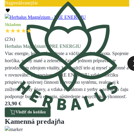
Najpredávanejšie
Skladom
(
23
x)
Herbalus Magnézium - PRE ENERGIU
Viac energie, lepšie sústredenie a väčšia chuť do života. Spojenie
horčíka, yerby maté a zeleného čaju v jednom prípravku je
prirodzeným zdrojom vitality, ktorý udrží telo aj myseľ výkonné a
v rovnováhe. Magnesium – PRE ENERGIU vďaka horčíku
prispieva k správnej činnosti nervového systému, svalov aj k
zníženiu miery únavy, a vďaka extraktom z yerby a zeleného čaju
podporuje bunkovú energiu, sústredenie a psychickú výkonnosť.
23,90 €
Vložiť do košíku
Kamenná predajňa