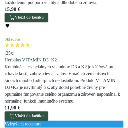
každodennú podporu vitality a dlhodobého zdravia.
15,90 €
Vložiť do košíku
Skladom
(
25
x)
Herbalus VITAMÍN D3+K2
Kombinácia esenciálnych vitamínov D3 a K2 je kľúčová pre
zdravie kostí, zubov, ciev a svalov. V našich zemepisných
šírkach mnoho ľudí trpí ich nedostatkom. Produkt VITAMÍN
D3+K2 je navrhnutý tak, aby dodal potrebné živiny pre
optimálne fungovanie celého organizmu a zároveň napomáhal k
normálnej funkcii imunitného systému.
11,90 €
Vložiť do košíku
Vylepšená receptura