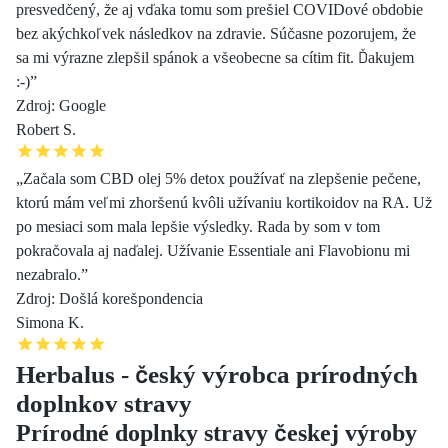
presvedčený, že aj vďaka tomu som prešiel COVIDové obdobie
bez akýchkoľvek následkov na zdravie. Súčasne pozorujem, že
sa mi výrazne zlepšil spánok a všeobecne sa cítim fit. Ďakujem
:-)”
Zdroj: Google
Robert S.
„Začala som CBD olej 5% detox používať na zlepšenie pečene,
ktorú mám veľmi zhoršenú kvôli užívaniu kortikoidov na RA. Už
po mesiaci som mala lepšie výsledky. Rada by som v tom
pokračovala aj naďalej. Užívanie Essentiale ani Flavobionu mi
nezabralo.”
Zdroj: Došlá korešpondencia
Simona K.
Herbalus - český výrobca prírodných
doplnkov stravy
Prírodné doplnky stravy českej výroby