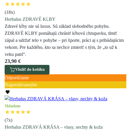
(
18
x)
Herbalus ZDRAVÉ KĹBY
Zdravé kĺby nie sú luxus. Sú základ slobodného pohybu.
ZDRAVÉ KĹBY pomáhajú chrániť kĺbovú chrupavku, tlmiť
zápal a udržať telo v pohybe – pri športe, práci aj s pribúdajúcim
vekom. Pre každého, kto sa nechce zmieriť s tým, že „to už k
veku patrí“.
23,90 €
Vložiť do košíku
Odporúčame
Najpredávanejšie
Skladom
(
7
x)
Herbalus ZDRAVÁ KRÁSA – vlasy, nechty & koža