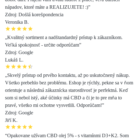
nápadov, ktoré máte a REALIZUJETE! :)”
Zdroj: Došlá korešpondencia
Veronika B.
„Kvalitný sortiment a nadštandardný prístup k zákazníkom.
Veľká spokojnosť - určite odporúčam”
Zdroj: Google
Lukáš L.
„Skvelý prístup od prvého kontaktu, až po uskutočnený nákup.
Všetko prebehlo bez problému. Eshop je rýchly, pekne sa v ňom
orientuje a následná zákaznícka starostlivosť je perfektná. Keď
som si nebol istý, aké účinky má CBD a či je to pre mňa to
pravé, všetko mi ochotne vysvetlili. Odporúčam!”
Zdroj: Google
Jiří K.
“Opakovane užívam CBD olej 5% - s vitamínmi D3+K2. Som