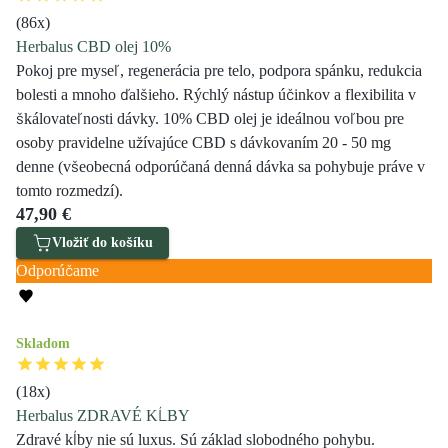
(
86
x)
Herbalus CBD olej 10%
Pokoj pre myseľ, regenerácia pre telo, podpora spánku, redukcia
bolesti a mnoho ďalšieho. Rýchlý nástup účinkov a flexibilita v
škálovateľnosti dávky. 10% CBD olej je ideálnou voľbou pre
osoby pravidelne užívajúce CBD s dávkovaním 20 - 50 mg
denne (všeobecná odporúčaná denná dávka sa pohybuje práve v
tomto rozmedzí).
47,90 €
Vložiť do košíku
Odporúčame
Skladom
(
18
x)
Herbalus ZDRAVÉ KĹBY
Zdravé kĺby nie sú luxus. Sú základ slobodného pohybu.