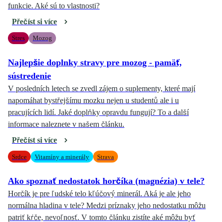
funkcie. Aké sú to vlastnosti?
Přečíst si více
Stres
Mozog
Najlepšie doplnky stravy pre mozog - pamäť,
sústredenie
V posledních letech se zvedl zájem o suplementy, které mají
napomáhat bystřejšímu mozku nejen u studentů ale i u
pracujících lidí. Jaké doplňky opravdu fungují? To a další
informace naleznete v našem článku.
Přečíst si více
Srdce
Vitamíny a minerály
Strava
Ako spoznať nedostatok horčíka (magnézia) v tele?
Horčík je pre ľudské telo kľúčový minerál. Aká je ale jeho
normálna hladina v tele? Medzi príznaky jeho nedostatku môžu
patriť kŕče, nevoľnosť. V tomto článku zistíte aké môžu byť