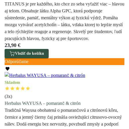
TITANUS je pre každého, kto chce zo seba vyťažiť viac – hlavou
aj telom. Obsahuje látku Alpha GPC, ktorá podporuje
sústredenie, pamäť, mentálny výkon aj fyzickú výdrž. Pomáha
mozgu vytvárať acetylcholín – látku, vďaka ktorej to lepšie myslí
a telo rýchlejšie reaguje a regeneruje. Skvelý pre študentov, ľudí
pracujúcich hlavou, fyzicky aj pre športovcov.
23,90 €
Vložiť do košíku
Odporúčame
Skladom
(
3
x)
Herbalus WAYUSA – pomaranč & citrón
Tradičná Wayusa obohatená o pomarančovú a citrónovú kôru,
černice a jemný čierny čaj prináša osviežujúci citrusovo-ovocný
nálev. Dodá energiu bez nervozity, povzbudí zmysly a podporí