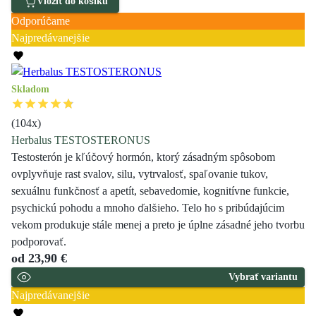
Vložiť do košíku
Odporúčame
Najpredávanejšie
Skladom
(
104
x)
Herbalus TESTOSTERONUS
Testosterón je kľúčový hormón, ktorý zásadným spôsobom
ovplyvňuje rast svalov, silu, vytrvalosť, spaľovanie tukov,
sexuálnu funkčnosť a apetít, sebavedomie, kognitívne funkcie,
psychickú pohodu a mnoho ďalšieho. Telo ho s pribúdajúcim
vekom produkuje stále menej a preto je úplne zásadné jeho tvorbu
podporovať.
od
23,90 €
Vybrať variantu
Najpredávanejšie