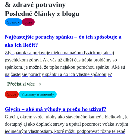
& zdravé potraviny
Posledné články z blogu
Spánok
Stres
Najčastejšie poruchy spánku – čo ich spôsobuje a
ako ich liečiť?
Zlý spánok sa prejavuje nielen na našom fyzickom, ale aj
psychickom zdraví. Ak vás už dlhší čas trápia problémy so
spánkom, je možné, že trpíte nejakou poruchou spánku. Aké sú
najčastejšie poruchy spánku a čo ich vlastne spôsobuje?
Přečíst si více
Srdce
Vitamíny a minerály
Glycín – aké má výhody a prečo ho užívať?
Glycín, okrem svojej úlohy ako stavebného kameňa bielkovín, je
dostupný aj ako doplnok stravy a upútal pozornosť vďaka svojim
jedinečným vlastnostiam, ktoré môžu podporovať rôzne telesné