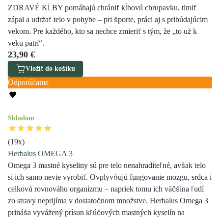
ZDRAVÉ KĹBY pomáhajú chrániť kĺbovú chrupavku, tlmiť
zápal a udržať telo v pohybe – pri športe, práci aj s pribúdajúcim
vekom. Pre každého, kto sa nechce zmieriť s tým, že „to už k
veku patrí“.
23,90 €
Vložiť do košíku
Odporúčame
Skladom
(
19
x)
Herbalus OMEGA 3
Omega 3 mastné kyseliny sú pre telo nenahraditeľné, avšak telo
si ich samo nevie vyrobiť. Ovplyvňujú fungovanie mozgu, srdca i
celkovú rovnováhu organizmu – napriek tomu ich väčšina ľudí
zo stravy neprijíma v dostatočnom množstve. Herbalus Omega 3
prináša vyvážený prísun kľúčových mastných kyselín na