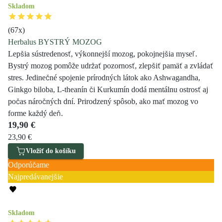
Skladom
(
67
x)
Herbalus BYSTRÝ MOZOG
Lepšia sústredenosť, výkonnejší mozog, pokojnejšia myseľ.
Bystrý mozog pomôže udržať pozornosť, zlepšiť pamäť a zvládať
stres. Jedinečné spojenie prírodných látok ako Ashwagandha,
Ginkgo biloba, L-theanín či Kurkumín dodá mentálnu ostrosť aj
počas náročných dní. Prirodzený spôsob, ako mať mozog vo
forme každý deň.
19,90 €
23,90 €
Vložiť do košíku
Odporúčame
Najpredávanejšie
Skladom