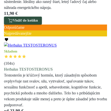
sústredenie. Ideálny ako ranný štart, letný ľadový čaj alebo
náhrada energetického nápoja.
11,90 €
Vložiť do košíku
Odporúčame
Najpredávanejšie
Skladom
(
104
x)
Herbalus TESTOSTERONUS
Testosterón je kľúčový hormón, ktorý zásadným spôsobom
ovplyvňuje rast svalov, silu, vytrvalosť, spaľovanie tukov,
sexuálnu funkčnosť a apetít, sebavedomie, kognitívne funkcie,
psychickú pohodu a mnoho ďalšieho. Telo ho s pribúdajúcim
vekom produkuje stále menej a preto je úplne zásadné jeho tvorbu
podporovať.
od
23,90 €