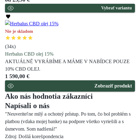
Vybrať variantu
Nie je skladom
(
34
x)
Herbalus CBD olej 15%
AKTUÁLNĚ VYRÁBÍME A MÁME V NABÍDCE POUZE
10% CBD OLEJ.
1 590,00 €
Zobraziť produkt
Ako nás hodnotia zákazníci
Napísali o nás
"Neuveriteľne milý a ochotný prístup. Po tom, čo bol problém s
platbou (vďaka mojej banke) na podpore všetko vyriešili a s
úsmevom. Som nadšená!"
Zdroj: Došlá korešpondencia