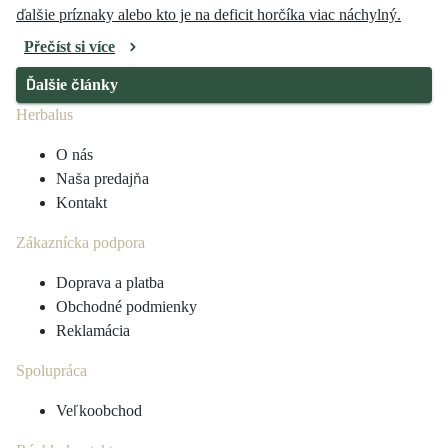
ďalšie príznaky alebo kto je na deficit horčíka viac náchylný.
Přečíst si více
Ďalšie články
Herbalus
O nás
Naša predajňa
Kontakt
Zákaznícka podpora
Doprava a platba
Obchodné podmienky
Reklamácia
Spolupráca
Veľkoobchod