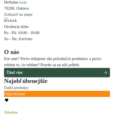
Herbalus s.r.o.
70200
,
Ostrava
Zobraziť na mape
Otváracia doba
Po - Pá: 10:00 - 18:00
So - Ne: Zavřeno
O nás
Kto
sme?
Prečo
milujeme
silu
prírodných
produktov
a
prečo
robíme
to,
čo
robíme?
Pozrite
sa
na
náš
príbeh.
Čítať viac
Najobľúbenejšie
Další produkty
Odporúčame
Skladom