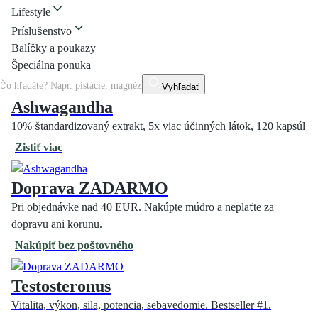
Lifestyle
Príslušenstvo
Balíčky a poukazy
Špeciálna ponuka
Vyhľadať
Ashwagandha
10% štandardizovaný extrakt, 5x viac účinných látok, 120 kapsúl
Zistiť viac
Doprava ZADARMO
Pri objednávke nad 40 EUR. Nakúpte múdro a neplaťte za
dopravu ani korunu.
Nakúpiť bez poštovného
Testosteronus
Vitalita, výkon, sila, potencia, sebavedomie. Bestseller #1.