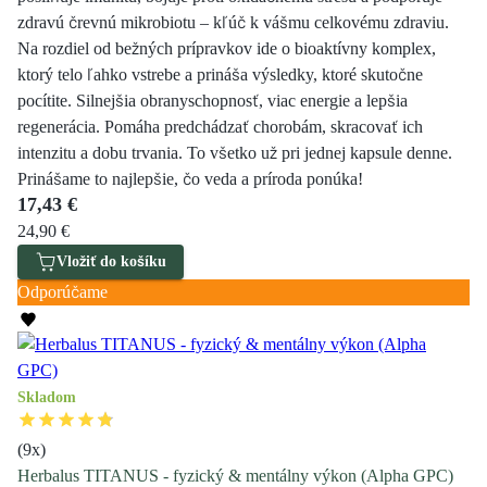
zdravú črevnú mikrobiotu – kľúč k vášmu celkovému zdraviu.
Na rozdiel od bežných prípravkov ide o bioaktívny komplex,
ktorý telo ľahko vstrebe a prináša výsledky, ktoré skutočne
pocítite. Silnejšia obranyschopnosť, viac energie a lepšia
regenerácia. Pomáha predchádzať chorobám, skracovať ich
intenzitu a dobu trvania. To všetko už pri jednej kapsule denne.
Prinášame to najlepšie, čo veda a príroda ponúka!
17,43 €
24,90 €
Vložiť do košíku
Odporúčame
Skladom
(
9
x)
Herbalus TITANUS - fyzický & mentálny výkon (Alpha GPC)