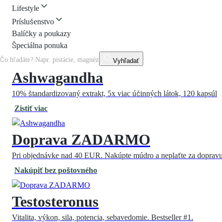
Lifestyle
Príslušenstvo
Balíčky a poukazy
Špeciálna ponuka
Vyhľadať
Ashwagandha
10% štandardizovaný extrakt, 5x viac účinných látok, 120 kapsúl
Zistiť viac
Doprava ZADARMO
Pri objednávke nad 40 EUR. Nakúpte múdro a neplaťte za dopravu
Nakúpiť bez poštovného
Testosteronus
Vitalita, výkon, sila, potencia, sebavedomie. Bestseller #1.