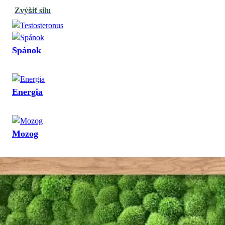
Zvýšiť silu
Spánok
Energia
Mozog