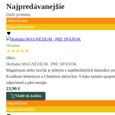
Najpredávanejšie
Další produkty
Odporúčame
Najpredávanejšie
Skladom
(
96
x)
Herbalus MAGNÉZIUM - PRE SPÁNOK
Magnézium alebo horčík je jedným z najdôležitejších minerálov p
Kozlíkom lekárskym a Chmelom otáčavým. Vďaka tomuto spojeniu zai
odpočinutí a plní energie.
23,90 €
Vložiť do košíku
Odporúčame
Najpredávanejšie