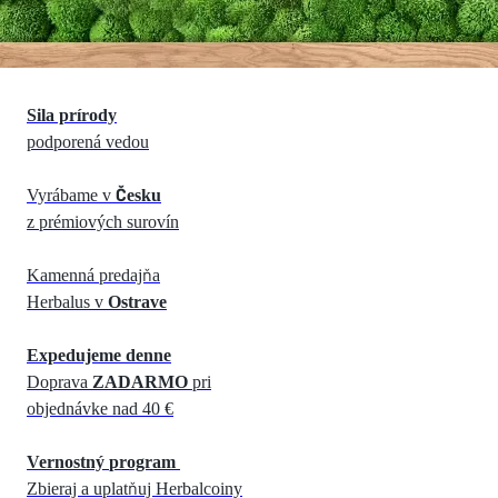
Sila prírody
podporená vedou
Vyrábame
v
Česku
z prémiových surovín
Kamenná predajňa
Herbalus v
Ostrave
Expedujeme denne
Doprava
ZADARMO
pri
objednávke nad 40 €
Vernostný
program
Zbieraj a uplatňuj Herbalcoiny