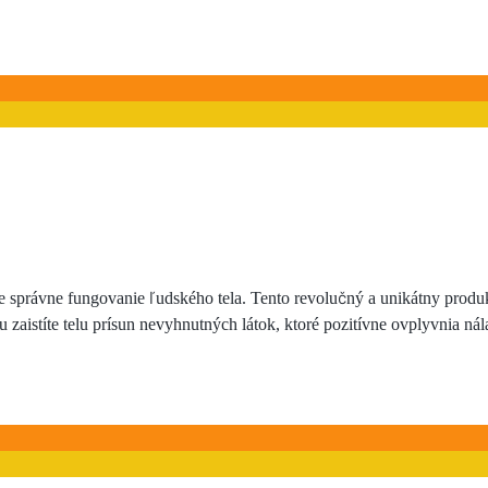
re správne fungovanie ľudského tela. Tento revolučný a unikátny prod
stíte telu prísun nevyhnutných látok, ktoré pozitívne ovplyvnia nála