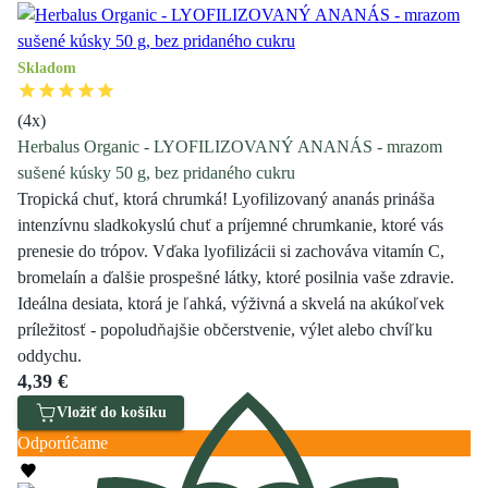
Skladom
(
4
x)
Herbalus Organic - LYOFILIZOVANÝ ANANÁS - mrazom
sušené kúsky 50 g, bez pridaného cukru
Tropická chuť, ktorá chrumká! Lyofilizovaný ananás prináša
intenzívnu sladkokyslú chuť a príjemné chrumkanie, ktoré vás
prenesie do trópov. Vďaka lyofilizácii si zachováva vitamín C,
bromelaín a ďalšie prospešné látky, ktoré posilnia vaše zdravie.
Ideálna desiata, ktorá je ľahká, výživná a skvelá na akúkoľvek
príležitosť - popoludňajšie občerstvenie, výlet alebo chvíľku
oddychu.
4,39 €
Vložiť do košíku
Odporúčame