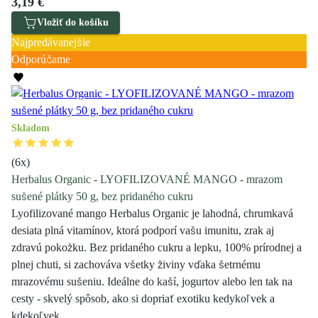
3,19 €
Vložiť do košíku
Najpredávanejšie
Odporúčame
Skladom
(
6
x)
Herbalus Organic - LYOFILIZOVANÉ MANGO - mrazom
sušené plátky 50 g, bez pridaného cukru
Lyofilizované mango Herbalus Organic je lahodná, chrumkavá
desiata plná vitamínov, ktorá podporí vašu imunitu, zrak aj
zdravú pokožku. Bez pridaného cukru a lepku, 100% prírodnej a
plnej chuti, si zachováva všetky živiny vďaka šetrnému
mrazovému sušeniu. Ideálne do kaší, jogurtov alebo len tak na
cesty - skvelý spôsob, ako si dopriať exotiku kedykoľvek a
kdekoľvek.