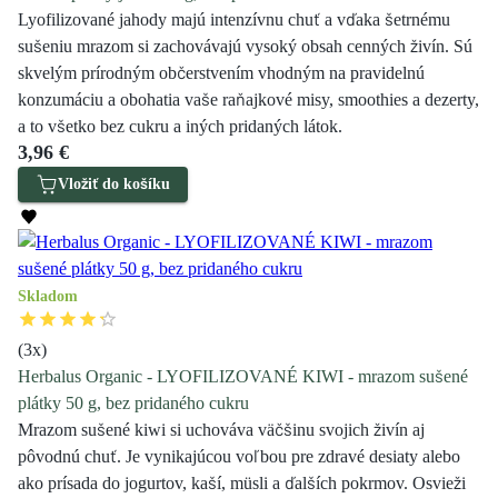
Lyofilizované jahody majú intenzívnu chuť a vďaka šetrnému
sušeniu mrazom si zachovávajú vysoký obsah cenných živín. Sú
skvelým prírodným občerstvením vhodným na pravidelnú
konzumáciu a obohatia vaše raňajkové misy, smoothies a dezerty,
a to všetko bez cukru a iných pridaných látok.
3,96 €
Vložiť do košíku
Skladom
(
3
x)
Herbalus Organic - LYOFILIZOVANÉ KIWI - mrazom sušené
plátky 50 g, bez pridaného cukru
Mrazom sušené kiwi si uchováva väčšinu svojich živín aj
pôvodnú chuť. Je vynikajúcou voľbou pre zdravé desiaty alebo
ako prísada do jogurtov, kaší, müsli a ďalších pokrmov. Osvieži