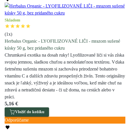
Skladom
(
1
x)
Herbalus Organic - LYOFILIZOVANÉ LIČI - mrazom sušené
kúsky 50 g, bez pridaného cukru
Chrumkavá exotika na dosah ruky! Lyofilizované liči si vás získa
svojou jemnou, sladkou chuťou a neodolateľnou textúrou. Vďaka
šetrnému sušeniu mrazom si zachováva prirodzené bohatstvo
vitamínu C a ďalších zdraviu prospešných živín. Tento originálny
snack je ľahký, výživný a je ideálnou voľbou, keď máte chuť na
zdravú a netradičnú desiatu - či už doma, na cestách alebo v
práci.
5,16 €
Vložiť do košíku
Odporúčame