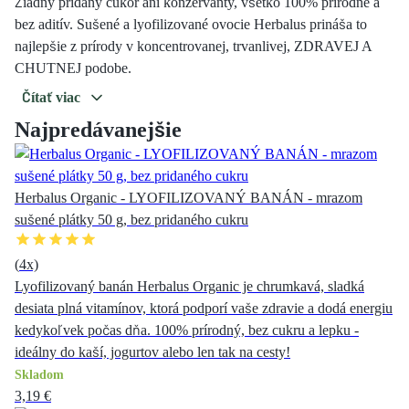
Žiadny pridaný cukor ani konzervanty, všetko 100% prírodné a
bez aditív. Sušené a lyofilizované ovocie Herbalus prináša to
najlepšie z prírody v koncentrovanej, trvanlivej, ZDRAVEJ A
CHUTNEJ podobe.
Čítať viac
Najpredávanejšie
Herbalus Organic - LYOFILIZOVANÝ BANÁN - mrazom
sušené plátky 50 g, bez pridaného cukru
(
4
x)
Lyofilizovaný banán Herbalus Organic je chrumkavá, sladká
desiata plná vitamínov, ktorá podporí vaše zdravie a dodá energiu
kedykoľvek počas dňa. 100% prírodný, bez cukru a lepku -
ideálny do kaší, jogurtov alebo len tak na cesty!
Skladom
3,19 €