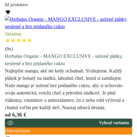
12
produktov
Skladom
(
9
x)
Herbalus Organic - MANGO EXCLUSIVE - sušené plátky,
nesírené a bez pridaného cukru
Najlepšie mango, aké ste kedy ochutnali. Sľubujeme. Každý
plátok je bohatý na sladkú, lahodnú chuť, ktorú si zamilujete.
Naše mango je sušené bez pridaného cukru, aby si uchovalo
svoju autentickú, sviežu chuť a prírodnú sladkosť. Je plné
vlákniny, vitamínov a antioxidantov, čo z neho robí výživnú a
chutnú voľbu pre každý deň. Naozaj zdravá desiata.
od
6,36 €
Vybrať variantu
Odporúčame