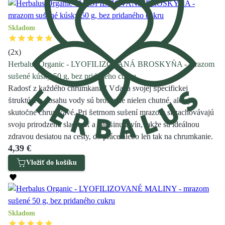
Skladom
(
2
x)
Herbalus Organic - LYOFILIZOVANÁ BROSKYŇA - mrazom
sušené kúsky 50 g, bez pridaného cukru
Radosť z každého chrumkania! Vďaka svojej špecifickej
štruktúre a obsahu vody sú broskyne nielen chutné, ale aj
skutočne chrumkavé. Pri šetrnom sušení mrazom si zachovávajú
svoju prirodzenú sladkosť a väčšinu živín, takže sú ideálnou
zdravou desiatou na cesty, do práce alebo len tak na chrumkanie.
4,39 €
Vložiť do košíku
Skladom