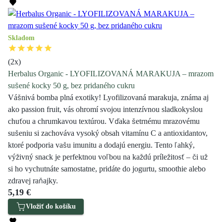
Skladom
(
2
x)
Herbalus Organic - LYOFILIZOVANÁ MARAKUJA – mrazom
sušené kocky 50 g, bez pridaného cukru
Vášnivá bomba plná exotiky! Lyofilizovaná marakuja, známa aj
ako passion fruit, vás ohromí svojou intenzívnou sladkokyslou
chuťou a chrumkavou textúrou. Vďaka šetrnému mrazovému
sušeniu si zachováva vysoký obsah vitamínu C a antioxidantov,
ktoré podporia vašu imunitu a dodajú energiu. Tento ľahký,
výživný snack je perfektnou voľbou na každú príležitosť – či už
si ho vychutnáte samostatne, pridáte do jogurtu, smoothie alebo
zdravej raňajky.
5,19 €
Vložiť do košíku