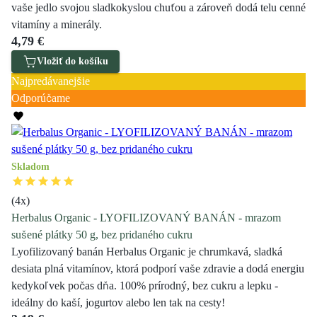
vaše jedlo svojou sladkokyslou chuťou a zároveň dodá telu cenné
vitamíny a minerály.
4,79 €
Vložiť do košíku
Najpredávanejšie
Odporúčame
Skladom
(
4
x)
Herbalus Organic - LYOFILIZOVANÝ BANÁN - mrazom
sušené plátky 50 g, bez pridaného cukru
Lyofilizovaný banán Herbalus Organic je chrumkavá, sladká
desiata plná vitamínov, ktorá podporí vaše zdravie a dodá energiu
kedykoľvek počas dňa. 100% prírodný, bez cukru a lepku -
ideálny do kaší, jogurtov alebo len tak na cesty!