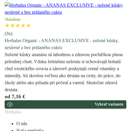
Skladom
(
3
x)
Herbalus Organic - ANANAS EXCLUSIVE - sušené kúsky,
nesírené a bez pridaného cukru
Sušené kúsky ananásu sú lahodnou a zdravou pochúťkou plnou
prírodnej chuti. Vďaka šetrnému sušeniu si uchovávajú bohatú
chuť exotického ovocia a zároveň poskytujú cenné vitamíny a
minerály. Sú skvelou voľbou ako desiata na cesty, do práce, do
školy alebo ako prísada pri pečení a varení. Skutočne zdravá
desiata.
od
7,16 €
Vybrať variantu
Herbalus
O nás
Naša predajňa