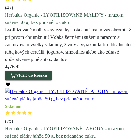
(
4
x)
Herbalus Organic - LYOFILIZOVANÉ MALINY - mrazom
sušené 50 g, bez pridaného cukru
Lyofilizované maliny - svieža, kyslastá chuť malín vás ohromí už
pri prvom chrumknutí! Vďaka šetrnému sušeniu mrazom si
zachovávajú všetky vitamíny, živiny a výraznú farbu. Ideálne do
raňajkových cereálií, jogurtov, smoothies alebo ako zdravé
občerstvenie plné antioxidantov.
4,76 €
Vložiť do košíku
Skladom
(
7
x)
Herbalus Organic - LYOFILIZOVANÉ JAHODY - mrazom
sušené plátky jahôd 50 g, bez pridaného cukru