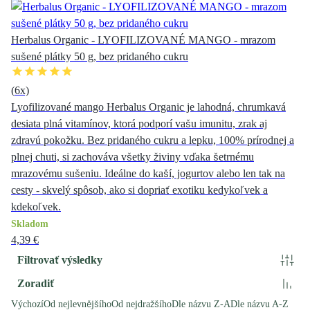
Herbalus Organic - LYOFILIZOVANÉ MANGO - mrazom
sušené plátky 50 g, bez pridaného cukru
(
6
x)
Lyofilizované mango Herbalus Organic je lahodná, chrumkavá
desiata plná vitamínov, ktorá podporí vašu imunitu, zrak aj
zdravú pokožku. Bez pridaného cukru a lepku, 100% prírodnej a
plnej chuti, si zachováva všetky živiny vďaka šetrnému
mrazovému sušeniu. Ideálne do kaší, jogurtov alebo len tak na
cesty - skvelý spôsob, ako si dopriať exotiku kedykoľvek a
kdekoľvek.
Skladom
4,39 €
Filtrovať výsledky
Zoradiť
Výchozí
Od nejlevnějšího
Od nejdražšího
Dle názvu Z-A
Dle názvu A-Z