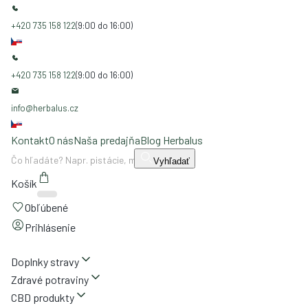
+420 735 158 122
(9:00 do 16:00)
+420 735 158 122
(9:00 do 16:00)
info@herbalus.cz
Kontakt
O nás
Naša predajňa
Blog Herbalus
Vyhľadať
Košík
Obľúbené
Prihlásenie
Doplnky stravy
Zdravé potraviny
CBD produkty