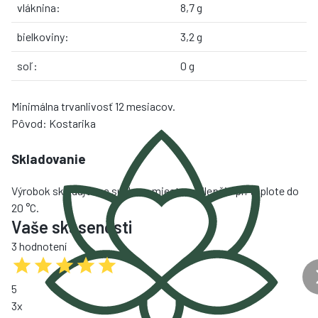
vláknina:
8,7 g
bielkoviny:
3,2 g
soľ:
0 g
Minimálna trvanlivosť 12 mesiacov.
Pôvod: Kostarika
Skladovanie
Výrobok skladujte na suchom mieste, najlepšie pri teplote do
20 °C.
Vaše skúsenosti
3 hodnotení
5
3
x