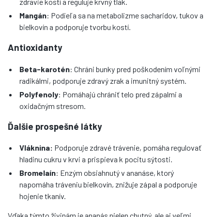
zdravie kostí a reguluje krvný tlak.
Mangán
: Podieľa sa na metabolizme sacharidov, tukov a
bielkovín a podporuje tvorbu kostí.
Antioxidanty
Beta-karotén
: Chráni bunky pred poškodením voľnými
radikálmi, podporuje zdravý zrak a imunitný systém.
Polyfenoly
: Pomáhajú chrániť telo pred zápalmi a
oxidačným stresom.
Ďalšie prospešné látky
Vláknina:
Podporuje zdravé trávenie, pomáha regulovať
hladinu cukru v krvi a prispieva k pocitu sýtosti.
Bromelaín
: Enzým obsiahnutý v ananáse, ktorý
napomáha tráveniu bielkovín, znižuje zápal a podporuje
hojenie tkanív.
Vďaka týmto živinám je ananás nielen chutný, ale aj veľmi