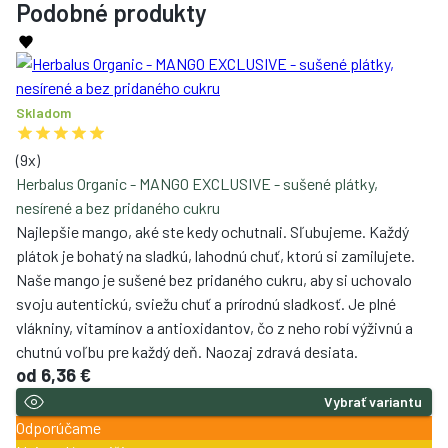
Podobné produkty
Skladom
(
9
x)
Herbalus Organic - MANGO EXCLUSIVE - sušené plátky,
nesírené a bez pridaného cukru
Najlepšie mango, aké ste kedy ochutnali. Sľubujeme. Každý
plátok je bohatý na sladkú, lahodnú chuť, ktorú si zamilujete.
Naše mango je sušené bez pridaného cukru, aby si uchovalo
svoju autentickú, sviežu chuť a prírodnú sladkosť. Je plné
vlákniny, vitamínov a antioxidantov, čo z neho robí výživnú a
chutnú voľbu pre každý deň. Naozaj zdravá desiata.
od
6,36 €
Vybrať variantu
Odporúčame