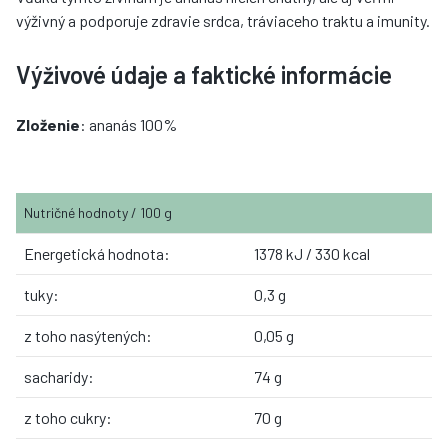
výživný a podporuje zdravie srdca, tráviaceho traktu a imunity.
Výživové údaje a faktické informácie
Zloženie
: ananás 100%
Nutričné ​​hodnoty / 100 g
Energetická hodnota:
1378 kJ / 330 kcal
tuky:
0,3 g
z toho nasýtených:
0,05 g
sacharidy:
74 g
z toho cukry:
70 g