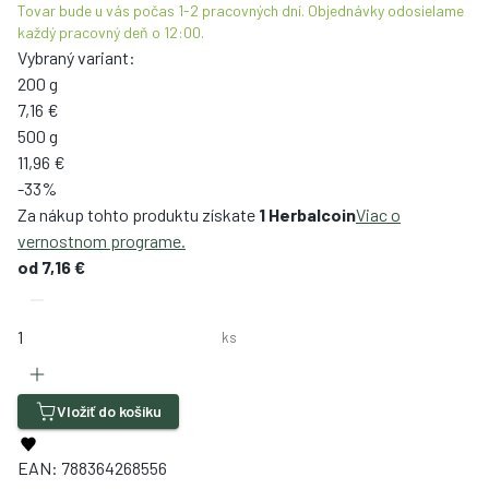
Tovar bude u vás počas 1-2 pracovných dní. Objednávky odosielame
každý pracovný deň o 12:00.
Vybraný variant:
200 g
7,16 €
500 g
11,96 €
-33%
Za nákup tohto produktu získate
1 Herbalcoin
Viac o
vernostnom programe.
od
7,16 €
ks
Vložiť do košíku
EAN:
788364268556