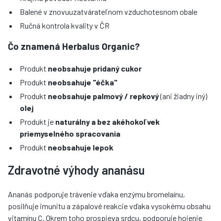
Balené v znovuuzatvárateľnom vzduchotesnom obale
Ručná kontrola kvality v ČR
Čo znamená Herbalus Organic?
Produkt
neobsahuje pridaný cukor
Produkt
neobsahuje "éčka"
Produkt
neobsahuje palmový / repkový
(ani žiadny iný)
olej
Produkt je
naturálny a bez akéhokoľvek
priemyselného spracovania
Produkt
neobsahuje lepok
Zdravotné výhody ananásu
Ananás podporuje trávenie vďaka enzýmu bromelaínu,
posilňuje imunitu a zápalové reakcie vďaka vysokému obsahu
vitamínu C. Okrem toho prospieva srdcu, podporuje hojenie