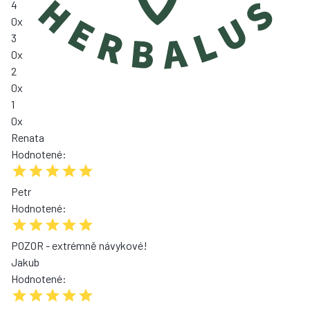
4
0
x
3
0
x
2
0
x
1
0
x
Renata
Hodnotené
:
Petr
Hodnotené
:
POZOR - extrémně návykové!
Jakub
Hodnotené
: