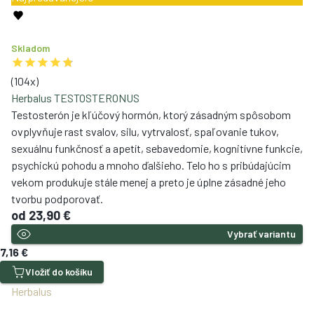
Skladom
(
104
x)
Herbalus TESTOSTERONUS
Testosterón je kľúčový hormón, ktorý zásadným spôsobom
ovplyvňuje rast svalov, silu, vytrvalosť, spaľovanie tukov,
sexuálnu funkčnosť a apetít, sebavedomie, kognitívne funkcie,
psychickú pohodu a mnoho ďalšieho. Telo ho s pribúdajúcim
vekom produkuje stále menej a preto je úplne zásadné jeho
tvorbu podporovať.
od
23,90 €
Vybrať variantu
7,16 €
Vložiť do košíku
Herbalus