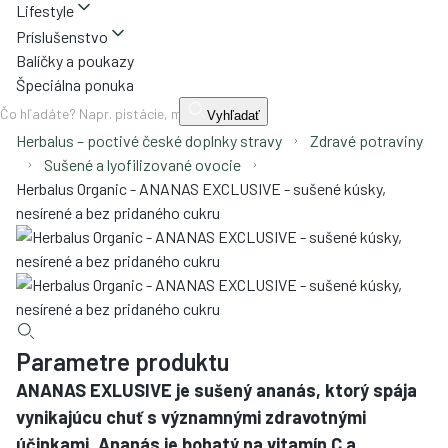
Lifestyle
Príslušenstvo
Balíčky a poukazy
Špeciálna ponuka
Vyhľadať
Herbalus – poctivé české doplnky stravy
Zdravé potraviny
Sušené a lyofilizované ovocie
Herbalus Organic - ANANAS EXCLUSIVE - sušené kúsky,
nesírené a bez pridaného cukru
Parametre produktu
ANANAS EXLUSIVE je sušený ananás, ktorý spája
vynikajúcu chuť s významnými zdravotnými
účinkami. Ananás je bohatý na vitamín C a