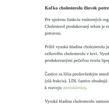
Koľko cholesterolu človek potr
Pre správnu funkciu vnútorných org
Cholesterol produkovaný telom je en
potravou.
Príliš vysoká hladina cholesterolu 
celkového cholesterolu v krvi. Vyso
produkovanými pečeňou tvoria lipop
Častice sa líšia predovšetkým množs
(zlá frakcia). LDL častice obsahujú
k rozvoju
aterosklerózy
.
Vysoká hladina cholesterolu samozre