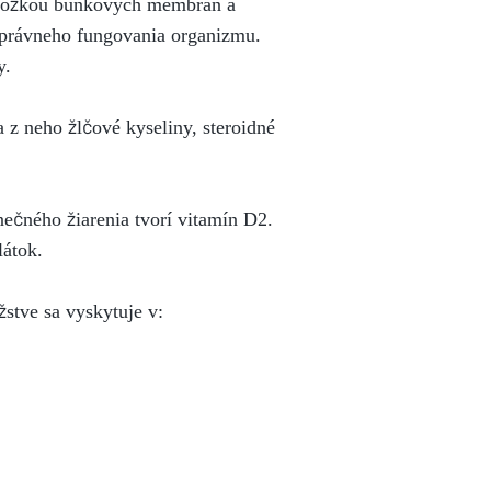
u zložkou bunkových membrán a
správneho fungovania organizmu.
y.
 z neho žlčové kyseliny, steroidné
ečného žiarenia tvorí vitamín D2.
látok.
stve sa vyskytuje v: