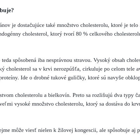
ebuje?
ánov je dostačujúce také množstvo cholesterolu, ktoré je tel
dogénny cholesterol, ktorý tvorí 80 % celkového cholesterol
je teda spôsobená iba nesprávnou stravou. Vysoký obsah choles
ký cholesterol sa v krvi nerozpúšťa, cirkuluje po celom tele 
roteíny. Ide o drobné tukové guličky, ktoré sú navyše obklo
tvom cholesterolu a bielkovín. Preto sa rozlišujú dva typy č
 veľmi vysoké množstvo cholesterolu, ktorý sa dostáva do kr
jme môže viesť nielen k žilovej kongescii, ale spôsobuje aj 