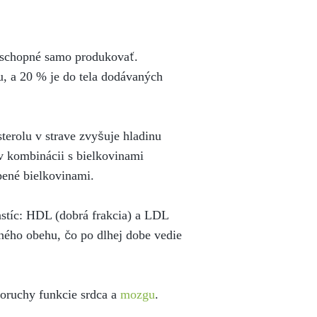
o schopné samo produkovať.
u, a 20 % je do tela dodávaných
terolu v strave zvyšuje hladinu
av kombinácii s bielkovinami
pené bielkovinami.
astíc: HDL (dobrá frakcia) a LDL
vného obehu, čo po dlhej dobe vedie
poruchy funkcie srdca a
mozgu
.