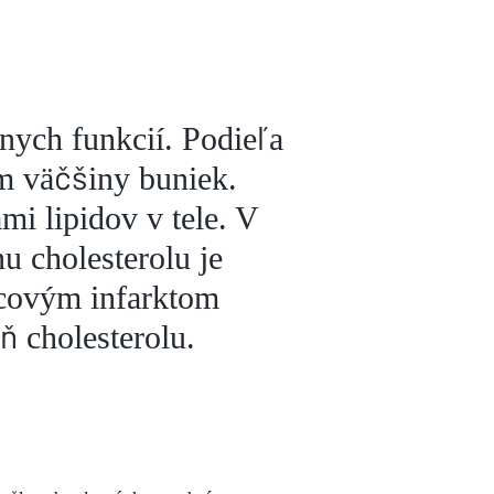
vnych funkcií. Podieľa
m väčšiny buniek.
mi lipidov v tele. V
nu cholesterolu je
dcovým infarktom
ň cholesterolu.