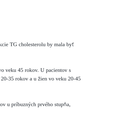
kcie TG cholesterolu by mala byť
vo veku 45 rokov. U pacientov s
 20-35 rokov a u žien vo veku 20-45
dov u príbuzných prvého stupňa,