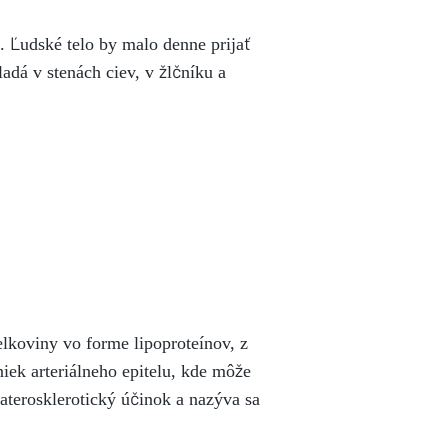
. Ľudské telo by malo denne prijať
adá v stenách ciev, v žlčníku a
lkoviny vo forme lipoproteínov, z
iek arteriálneho epitelu, kde môže
iaterosklerotický účinok a nazýva sa