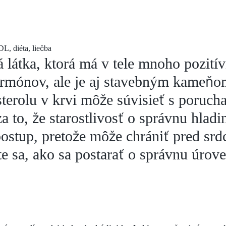
á látka, ktorá má v tele mnoho pozití
hormónov, ale je aj stavebným kameňo
terolu v krvi môže súvisieť s porucha
 to, že starostlivosť o správnu hladi
postup, pretože môže chrániť pred sr
te sa, ako sa postarať o správnu úrove