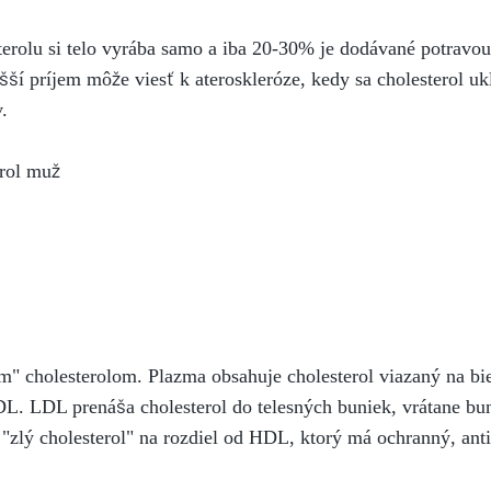
erolu si telo vyrába samo a iba 20-30% je dodávané potravou
í príjem môže viesť k ateroskleróze, kedy sa cholesterol ukl
.
m" cholesterolom. Plazma obsahuje cholesterol viazaný na bie
L. LDL prenáša cholesterol do telesných buniek, vrátane bun
o "zlý cholesterol" na rozdiel od HDL, ktorý má ochranný, ant