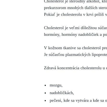
Cholesterol je steroidný alkohol, k
prekurzorom mnohých ďalších stero
Pokiaľ je cholesterolu v krvi príliš
Cholesterol je veľmi dôležitou súča
hormóny, hormóny nadobličiek a p
V kožnom tkanive sa cholesterol pr
Je súčasťou plazmatických lipoprot
Zdravá koncentrácia cholesterolu u
mozgu,
nadobličkách,
pečeni, kde sa vytvára a kde sa 