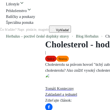
Lifestyle
Príslušenstvo
Balíčky a poukazy
Špeciálna ponuka
Vyhľadať
Herbalus – poctivé české doplnky stravy
Blog Herbalus
Ch
Cholesterol - ho
|
Srdce
Strava
Cholesterolu sa právom hovorí "tichý zabi
cholesterolu? Ako znížiť vysoký cholester
Tomáš Konieczny
Zakladatel a jednatel
Zdieľajte článok
: