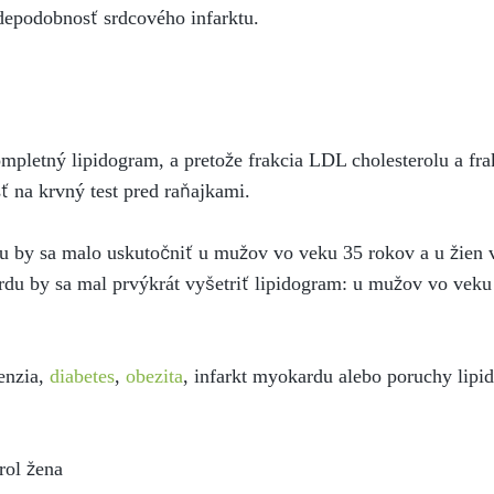
vdepodobnosť srdcového infarktu.
pletný lipidogram, a pretože frakcia LDL cholesterolu a fra
ť na krvný test pred raňajkami.
olu by sa malo uskutočniť u mužov vo veku 35 rokov a u žien 
rdu by sa mal prvýkrát vyšetriť lipidogram: u mužov vo veku
tenzia,
diabetes
,
obezita
, infarkt myokardu alebo poruchy lipi