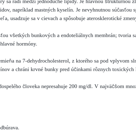
torý sa radí medzi jednoduché lipidy. Je hlavnou štruktúrno
idov, napríklad mastných kyselín. Je nevyhnutnou súčasťou 
 veľa, usadzuje sa v cievach a spôsobuje aterosklerotické zmen
sťou všetkých bunkových a endoteliálnych membrán; tvoria sa
ohlavné hormóny.
emieňa na 7-dehydrocholesterol, z ktorého sa pod vplyvom sln
eínov a chráni krvné bunky pred účinkami rôznych toxických 
 dospelého človeka nepresahuje 200 mg/dl. V najväčšom množ
odbúrava.