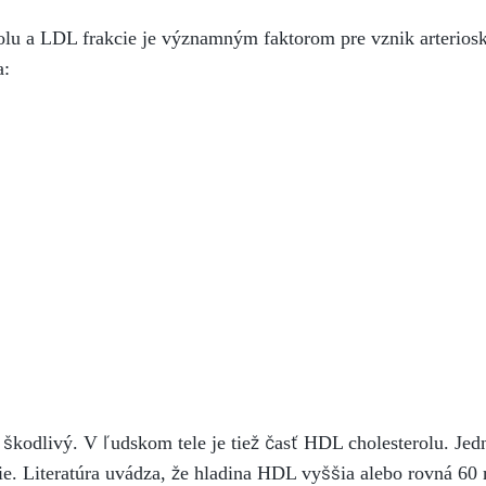
olu a LDL frakcie je významným faktorom pre vznik arteriosk
a:
e škodlivý. V ľudskom tele je tiež časť HDL cholesterolu. J
šie. Literatúra uvádza, že hladina HDL vyššia alebo rovná 60