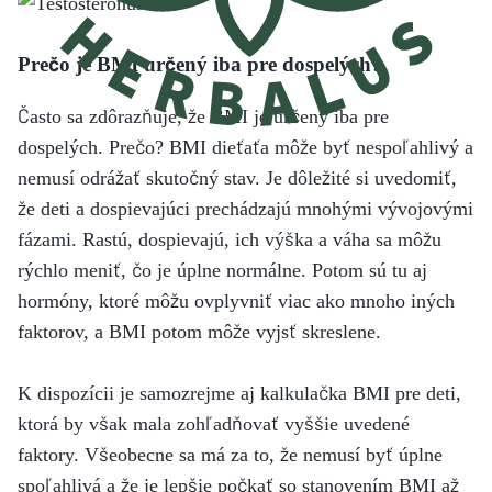
Prečo je BMI určený iba pre dospelých?
Často sa zdôrazňuje, že BMI je určený iba pre
dospelých. Prečo? BMI dieťaťa môže byť nespoľahlivý a
nemusí odrážať skutočný stav. Je dôležité si uvedomiť,
že deti a dospievajúci prechádzajú mnohými vývojovými
fázami. Rastú, dospievajú, ich výška a váha sa môžu
rýchlo meniť, čo je úplne normálne. Potom sú tu aj
hormóny, ktoré môžu ovplyvniť viac ako mnoho iných
faktorov, a BMI potom môže vyjsť skreslene.
K dispozícii je samozrejme aj kalkulačka BMI pre deti,
ktorá by však mala zohľadňovať vyššie uvedené
faktory. Všeobecne sa má za to, že nemusí byť úplne
spoľahlivá a že je lepšie počkať so stanovením BMI až