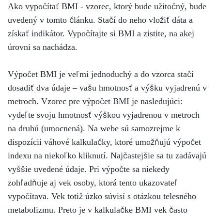
Ako vypočítať BMI - vzorec, ktorý bude užitočný, bude
uvedený v tomto článku. Stačí do neho vložiť dáta a
získať indikátor. Vypočítajte si BMI a zistite, na akej
úrovni sa nachádza.
Výpočet BMI je veľmi jednoduchý a do vzorca stačí
dosadiť dva údaje – vašu hmotnosť a výšku vyjadrenú v
metroch. Vzorec pre výpočet BMI je nasledujúci:
vydeľte svoju hmotnosť výškou vyjadrenou v metroch
na druhú (umocnená). Na webe sú samozrejme k
dispozícii váhové kalkulačky, ktoré umožňujú výpočet
indexu na niekoľko kliknutí. Najčastejšie sa tu zadávajú
vyššie uvedené údaje. Pri výpočte sa niekedy
zohľadňuje aj vek osoby, ktorá tento ukazovateľ
vypočítava. Vek totiž úzko súvisí s otázkou telesného
metabolizmu. Preto je v kalkulačke BMI vek často