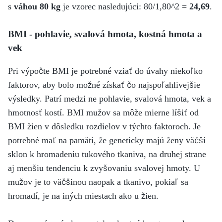
s
váhou 80 kg
je vzorec nasledujúci: 80/1,80^2 =
24,69
.
BMI - pohlavie, svalová hmota, kostná hmota a
vek
Pri výpočte BMI je potrebné vziať do úvahy niekoľko
faktorov, aby bolo možné získať čo najspoľahlivejšie
výsledky. Patrí medzi ne pohlavie, svalová hmota, vek a
hmotnosť kostí. BMI mužov sa môže mierne líšiť od
BMI žien v dôsledku rozdielov v týchto faktoroch. Je
potrebné mať na pamäti, že geneticky majú ženy väčší
sklon k hromadeniu tukového tkaniva, na druhej strane
aj menšiu tendenciu k zvyšovaniu svalovej hmoty. U
mužov je to väčšinou naopak a tkanivo, pokiaľ sa
hromadí, je na iných miestach ako u žien.