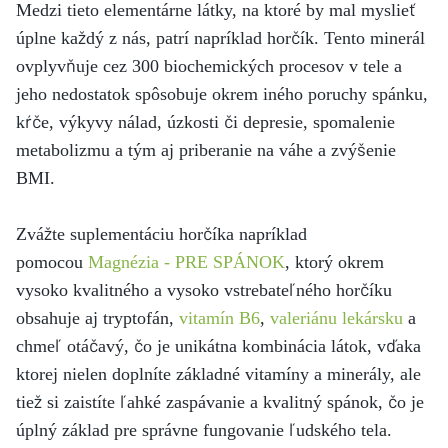
Medzi tieto elementárne látky, na ktoré by mal myslieť
úplne každý z nás, patrí napríklad horčík. Tento minerál
ovplyvňuje cez 300 biochemických procesov v tele a
jeho nedostatok spôsobuje okrem iného poruchy spánku,
kŕče, výkyvy nálad, úzkosti či depresie, spomalenie
metabolizmu a tým aj priberanie na váhe a zvýšenie
BMI.
Zvážte suplementáciu horčíka napríklad
pomocou
Magnézia - PRE SPÁNOK
, ktorý okrem
vysoko kvalitného a vysoko vstrebateľného horčíku
obsahuje aj tryptofán,
vitamín B6
,
valeriánu lekársku
a
chmeľ otáčavý, čo je unikátna kombinácia látok, vďaka
ktorej nielen doplníte základné vitamíny a minerály, ale
tiež si zaistíte ľahké zaspávanie a kvalitný spánok, čo je
úplný základ pre správne fungovanie ľudského tela.