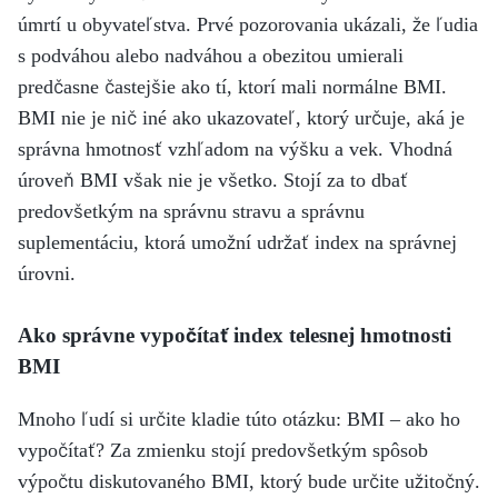
úmrtí u obyvateľstva. Prvé pozorovania ukázali, že ľudia
s podváhou alebo nadváhou a obezitou umierali
predčasne častejšie ako tí, ktorí mali normálne BMI.
BMI nie je nič iné ako ukazovateľ, ktorý určuje, aká je
správna hmotnosť vzhľadom na výšku a vek. Vhodná
úroveň BMI však nie je všetko. Stojí za to dbať
predovšetkým na správnu stravu a správnu
suplementáciu, ktorá umožní udržať index na správnej
úrovni.
Ako správne vypočítať index telesnej hmotnosti
BMI
Mnoho ľudí si určite kladie túto otázku: BMI – ako ho
vypočítať? Za zmienku stojí predovšetkým spôsob
výpočtu diskutovaného BMI, ktorý bude určite užitočný.