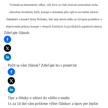
Vyštudoval ekonomický odbor, celý život sa však venoval cestovnému ruchu,
zdravému životnému štýlu, konope a skúmaniu jeho vplyvu na ľudské zdravie.
Zakladateľ a konateľ firmy Herbalus, kde stojí okrem iného za vývojom produktov a
objavovaním prínosu konope v rôznych fyzických či psychických aspektoch zdravia.
Zdieľajte článok
:
Páčil sa vám článok? Zdieľajte ho s priateľmi
Tipy a články o zdraví do vášho e-mailu
1x za 14 dní vám pošleme výber článkov a tipov pre lepšie