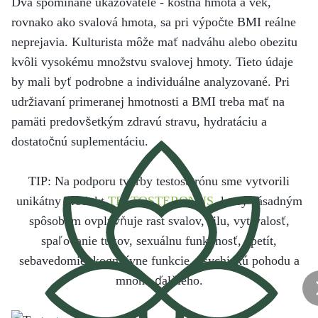
Dva spomínané ukazovatele - kostná hmota a vek,
rovnako ako svalová hmota, sa pri výpočte BMI reálne
neprejavia. Kulturista môže mať nadváhu alebo obezitu
kvôli vysokému množstvu svalovej hmoty. Tieto údaje
by mali byť podrobne a individuálne analyzované. Pri
udržiavaní primeranej hmotnosti a BMI treba mať na
pamäti predovšetkým zdravú stravu, hydratáciu a
dostatočnú suplementáciu.
TIP: Na podporu tvorby testosterónu sme vytvorili
unikátny produkt
TESTOSTERONUS
, ktorý zásadným
spôsobom ovplyvňuje rast svalov, silu, vytrvalosť,
spaľovanie tukov, sexuálnu funkčnosť, apetít,
sebavedomie, kognitívne funkcie, psychickú pohodu a
mnoho ďalšieho.