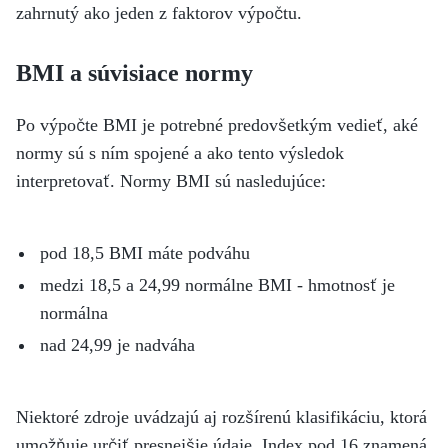
zahrnutý ako jeden z faktorov výpočtu.
BMI a súvisiace normy
Po výpočte BMI je potrebné predovšetkým vedieť, aké
normy sú s ním spojené a ako tento výsledok
interpretovať. Normy BMI sú nasledujúce:
pod 18,5 BMI máte podváhu
medzi 18,5 a 24,99 normálne BMI - hmotnosť je
normálna
nad 24,99 je nadváha
Niektoré zdroje uvádzajú aj rozšírenú klasifikáciu, ktorá
umožňuje určiť presnejšie údaje. Index pod 16 znamená