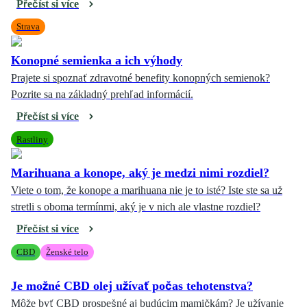
Přečíst si více
Strava
Konopné semienka a ich výhody
Prajete si spoznať zdravotné benefity konopných semienok?
Pozrite sa na základný prehľad informácií.
Přečíst si více
Rastliny
Marihuana a konope, aký je medzi nimi rozdiel?
Viete o tom, že konope a marihuana nie je to isté? Iste ste sa už
stretli s oboma termínmi, aký je v nich ale vlastne rozdiel?
Přečíst si více
CBD
Ženské telo
Je možné CBD olej užívať počas tehotenstva?
Môže byť CBD prospešné aj budúcim mamičkám? Je užívanie