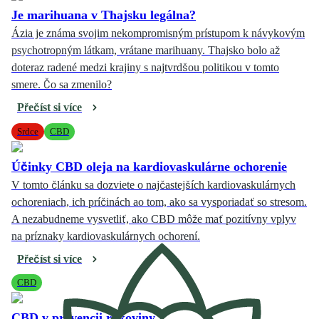
Je marihuana v Thajsku legálna?
Ázia je známa svojim nekompromisným prístupom k návykovým
psychotropným látkam, vrátane marihuany. Thajsko bolo až
doteraz radené medzi krajiny s najtvrdšou politikou v tomto
smere. Čo sa zmenilo?
Přečíst si více
Srdce
CBD
Účinky CBD oleja na kardiovaskulárne ochorenie
V tomto článku sa dozviete o najčastejších kardiovaskulárnych
ochoreniach, ich príčinách ao tom, ako sa vysporiadať so stresom.
A nezabudneme vysvetliť, ako CBD môže mať pozitívny vplyv
na príznaky kardiovaskulárnych ochorení.
Přečíst si více
CBD
CBD v prevencii rakoviny