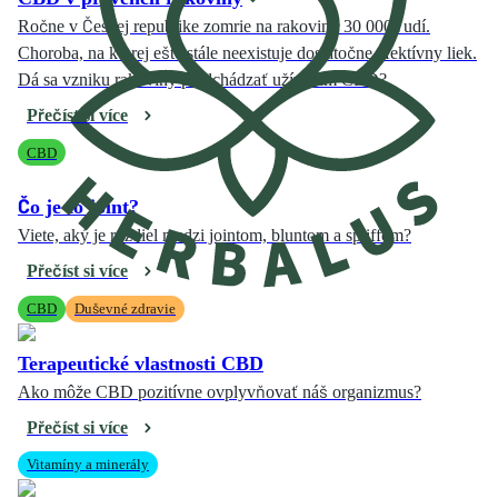
Ročne v Českej republike zomrie na rakovinu 30 000 ľudí.
Choroba, na ktorej ešte stále neexistuje dostatočne efektívny liek.
Dá sa vzniku rakoviny predchádzať užívaním CBD?
Přečíst si více
CBD
Čo je to joint?
Viete, aký je rozdiel medzi jointom, bluntom a spliffom?
Přečíst si více
CBD
Duševné zdravie
Terapeutické vlastnosti CBD
Ako môže CBD pozitívne ovplyvňovať náš organizmus?
Přečíst si více
Vitamíny a minerály