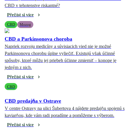
CBD v tehotenstve riskantné?
Přečíst si více
CBD
Mozog
CBD a Parkinsonova choroba
Napriek rozvoju medicíny a súvisiacich vied nie je možné
Parkinsonovu chorobu úplne vyliečiť. Existujú však účinné
spôsoby, ktoré môžu jej priebeh účinne zmierniť – konope je
jedným z nich.
Přečíst si více
CBD
CBD predajňa v Ostrave
V centre Ostravy na ulici Šubertova 4 nájdete predajňu spojenú s
kaviarňou, kde vám radi poradíme a pomôžeme s výberom.
Přečíst si více