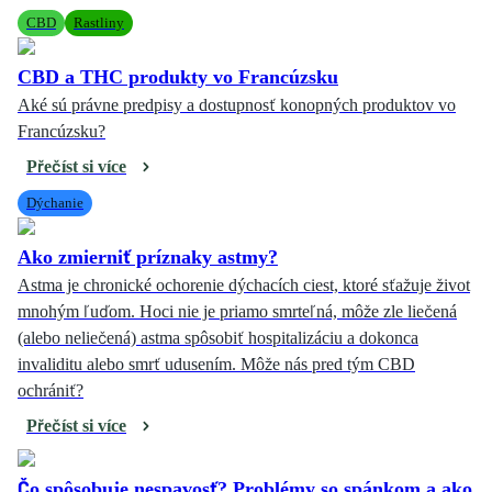
CBD
Rastliny
CBD a THC produkty vo Francúzsku
Aké sú právne predpisy a dostupnosť konopných produktov vo
Francúzsku?
Přečíst si více
Dýchanie
Ako zmierniť príznaky astmy?
Astma je chronické ochorenie dýchacích ciest, ktoré sťažuje život
mnohým ľuďom. Hoci nie je priamo smrteľná, môže zle liečená
(alebo neliečená) astma spôsobiť hospitalizáciu a dokonca
invaliditu alebo smrť udusením. Môže nás pred tým CBD
ochrániť?
Přečíst si více
Čo spôsobuje nespavosť? Problémy so spánkom a ako