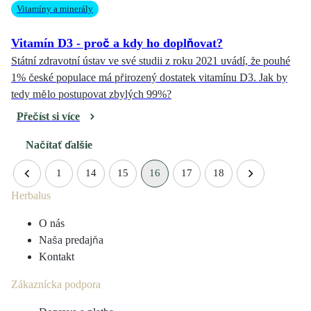
Vitamíny a minerály
Vitamín D3 - proč a kdy ho doplňovat?
Státní zdravotní ústav ve své studii z roku 2021 uvádí, že pouhé
1% české populace má přirozený dostatek vitamínu D3. Jak by
tedy mělo postupovat zbylých 99%?
Přečíst si více
Načítať ďalšie
1
14
15
16
17
18
Herbalus
O nás
Naša predajňa
Kontakt
Zákaznícka podpora