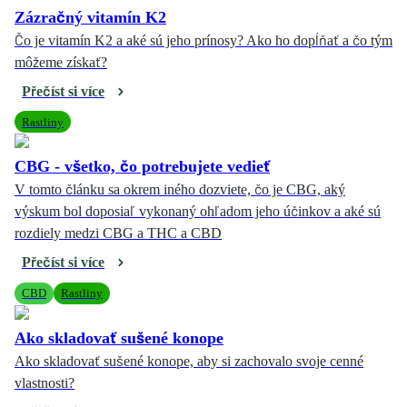
Zázračný vitamín K2
Čo je vitamín K2 a aké sú jeho prínosy? Ako ho dopĺňať a čo tým
môžeme získať?
Přečíst si více
Rastliny
CBG - všetko, čo potrebujete vedieť
V tomto článku sa okrem iného dozviete, čo je CBG, aký
výskum bol doposiaľ vykonaný ohľadom jeho účinkov a aké sú
rozdiely medzi CBG a THC a CBD
Přečíst si více
CBD
Rastliny
Ako skladovať sušené konope
Ako skladovať sušené konope, aby si zachovalo svoje cenné
vlastnosti?