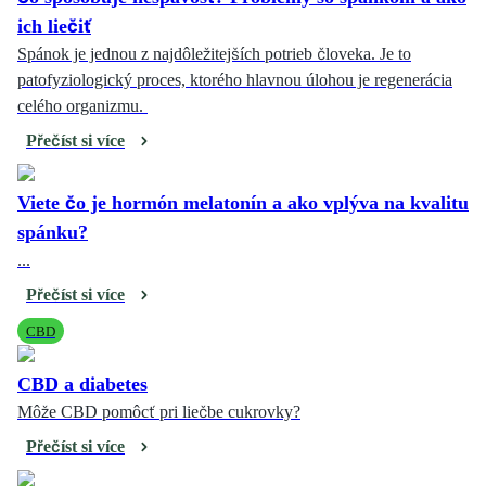
ich liečiť
Spánok je jednou z najdôležitejších potrieb človeka. Je to
patofyziologický proces, ktorého hlavnou úlohou je regenerácia
celého organizmu.
Přečíst si více
Viete čo je hormón melatonín a ako vplýva na kvalitu
spánku?
...
Přečíst si více
CBD
CBD a diabetes
Môže CBD pomôcť pri liečbe cukrovky?
Přečíst si více