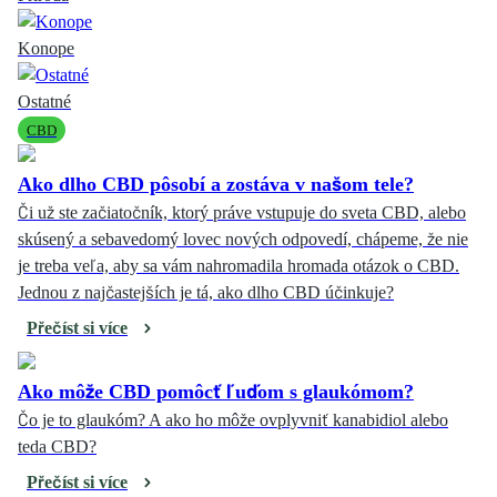
Konope
Ostatné
CBD
Ako dlho CBD pôsobí a zostáva v našom tele?
Či už ste začiatočník, ktorý práve vstupuje do sveta CBD, alebo
skúsený a sebavedomý lovec nových odpovedí, chápeme, že nie
je treba veľa, aby sa vám nahromadila hromada otázok o CBD.
Jednou z najčastejších je tá, ako dlho CBD účinkuje?
Přečíst si více
Ako môže CBD pomôcť ľuďom s glaukómom?
Čo je to glaukóm? A ako ho môže ovplyvniť kanabidiol alebo
teda CBD?
Přečíst si více