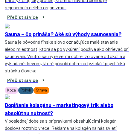
patofyziologický proces, ktorého hlavnou úlohou je
regenerácia celého organizmu.
Přečíst si více
Sauna – čo prináša? Aké sú výhody saunovania?
Sauna je pôvodné fínske slovo označujúce malé stavanie
alebo miestnosť, ktorá sa po vykúrení používa ako ohrievač pri
saunovaní. Vnútro sauny je veľmi dobre izolované od okolia a
vykladané drevom, ktoré pôsobí dobre na fyzickú i psychickú
stránku človeka
Přečíst si více
Koža
Pohyb
Strava
Dopĺňanie kolagénu - marketingový trik alebo
absolútnu nutnosť?
V poslednej dobe sa s prípravkami obsahujúcimi kolagén
doslova roztrhlo vrece. Reklama na kolagén na nás svieti