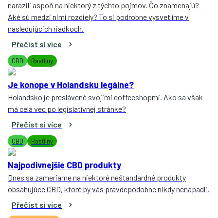
narazili aspoň na niektorý z týchto pojmov. Čo znamenajú?
Aké sú medzi nimi rozdiely? To si podrobne vysvetlíme v
nasledujúcich riadkoch.
Přečíst si více
CBD
Rastliny
Je konope v Holandsku legálne?
Holandsko je preslávené svojimi coffeeshopmi. Ako sa však
má celá vec po legislatívnej stránke?
Přečíst si více
CBD
Rastliny
Najpodivnejšie CBD produkty
Dnes sa zameriame na niektoré neštandardné produkty
obsahujúce CBD, ktoré by vás pravdepodobne nikdy nenapadli.
Přečíst si více