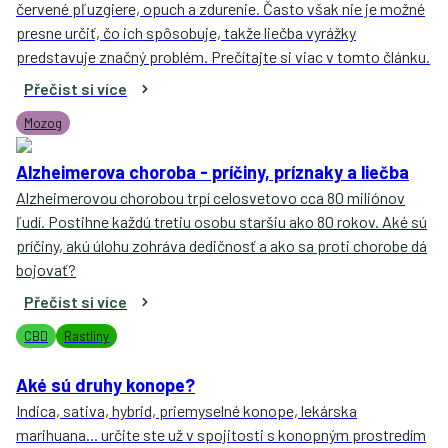
červené pľuzgiere, opuch a zdurenie. Často však nie je možné
presne určiť, čo ich spôsobuje, takže liečba vyrážky
predstavuje značný problém. Prečítajte si viac v tomto článku.
Přečíst si více
Mozog
Alzheimerova choroba - príčiny, príznaky a liečba
Alzheimerovou chorobou trpí celosvetovo cca 80 miliónov
ľudí. Postihne každú tretiu osobu staršiu ako 80 rokov. Aké sú
príčiny, akú úlohu zohráva dedičnosť a ako sa proti chorobe dá
bojovať?
Přečíst si více
CBD
Rastliny
Aké sú druhy konope?
Indica, sativa, hybrid, priemyselné konope, lekárska
marihuana... určite ste už v spojitosti s konopným prostredím