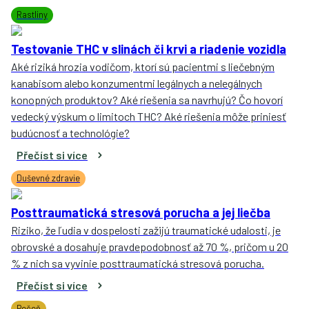
Rastliny
Testovanie THC v slinách či krvi a riadenie vozidla
Aké riziká hrozia vodičom, ktorí sú pacientmi s liečebným
kanabisom alebo konzumentmi legálnych a nelegálnych
konopných produktov? Aké riešenia sa navrhujú? Čo hovorí
vedecký výskum o limitoch THC? Aké riešenia môže priniesť
budúcnosť a technológie?
Přečíst si více
Duševné zdravie
Posttraumatická stresová porucha a jej liečba
Riziko, že ľudia v dospelosti zažijú traumatické udalosti, je
obrovské a dosahuje pravdepodobnosť až 70 %, pričom u 20
% z nich sa vyvinie posttraumatická stresová porucha.
Přečíst si více
Pečeň