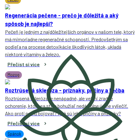
Regenerácia pečene - prečo je dôležitá a aký
spôsob je najlepší?
Pečeň je jedným z najdôležitejších orgánov v našom tele, ktorý
má mimoriadne regeneračné schopnosti. Predovšetkým sa
podieľa na procese detoxikácie škodlivých látok, ukladá
niektoré vitamíny a železo.
Přečíst si více
Mozog
Roztrúsená skleróza - príznaky, príčiny a liečba
Roztrúsená skleróza je nenápadné, ale veľmi zradné
ochorenie, ktoré sa stále bohužiaľ nedá úplne úplne vyliečiť.
Ako proti nemu bojovať? Aké sú jeho príčiny a príznaky?
Přečíst si více
Spánok