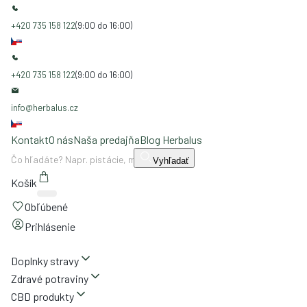
+420 735 158 122
(9:00 do 16:00)
+420 735 158 122
(9:00 do 16:00)
info@herbalus.cz
Kontakt
O nás
Naša predajňa
Blog Herbalus
Vyhľadať
Košík
Obľúbené
Prihlásenie
Doplnky stravy
Zdravé potraviny
CBD produkty