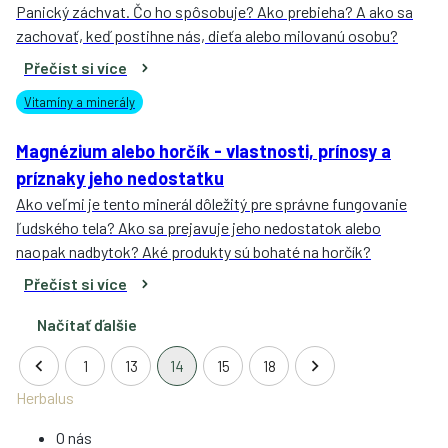
Panický záchvat. Čo ho spôsobuje? Ako prebieha? A ako sa
zachovať, keď postihne nás, dieťa alebo milovanú osobu?
Přečíst si více
Vitamíny a minerály
Magnézium alebo horčík - vlastnosti, prínosy a
príznaky jeho nedostatku
Ako veľmi je tento minerál dôležitý pre správne fungovanie
ľudského tela? Ako sa prejavuje jeho nedostatok alebo
naopak nadbytok? Aké produkty sú bohaté na horčík?
Přečíst si více
Načítať ďalšie
1
13
14
15
18
Herbalus
O nás