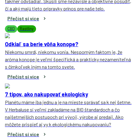
takmer odvšadiaľ. Skúsili sme nezávisle a objektívne posúdiť,
či a aký majú tieto prípravky prínos pre naše telo.
Přečíst si více
CBD
Rastliny
Odkiaľ sa berie vôňa konope?
Niekomu smrdí, niekomu vonia. Nesporným faktom je, že
aróma konope je veľmi špecifická a prakticky nezameniteľná
s čímkoľvek iným na tomto svete.
Přečíst si více
7 tipov, ako nakupovať ekologicky
Planétu máme iba jednu a je na mieste správať sa k nej šetrne.
V Herbaluse si veľmi zakladáme na BIO štandardoch a čo
najšetrnejších postupoch pri vývoji, výrobe aj predaji. Ako
môžete prispieť aj vy k ekologickému nakupovaniu?
Přečíst si více