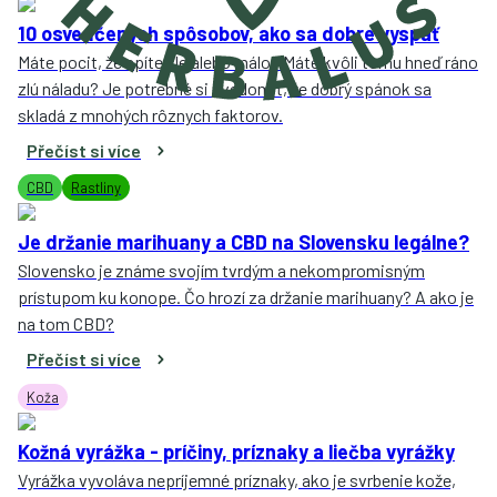
10 osvedčených spôsobov, ako sa dobre vyspať
Máte pocit, že spíte zle alebo málo? Máte kvôli tomu hneď ráno
zlú náladu? Je potrebné si uvedomiť, že dobrý spánok sa
skladá z mnohých rôznych faktorov.
Přečíst si více
CBD
Rastliny
Je držanie marihuany a CBD na Slovensku legálne?
Slovensko je známe svojím tvrdým a nekompromisným
prístupom ku konope. Čo hrozí za držanie marihuany? A ako je
na tom CBD?
Přečíst si více
Koža
Kožná vyrážka - príčiny, príznaky a liečba vyrážky
Vyrážka vyvoláva nepríjemné príznaky, ako je svrbenie kože,