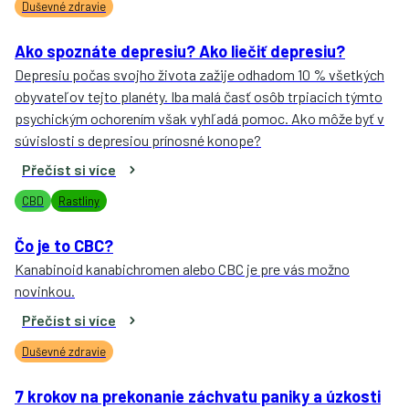
Duševné zdravie
Ako spoznáte depresiu? Ako liečiť depresiu?
Depresiu počas svojho života zažije odhadom 10 % všetkých
obyvateľov tejto planéty. Iba malá časť osôb trpiacich týmto
psychickým ochorením však vyhľadá pomoc. Ako môže byť v
súvislosti s depresiou prínosné konope?
Přečíst si více
CBD
Rastliny
Čo je to CBC?
Kanabinoid kanabichromen alebo CBC je pre vás možno
novinkou.
Přečíst si více
Duševné zdravie
7 krokov na prekonanie záchvatu paniky a úzkosti