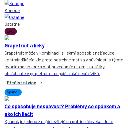
Konope
Ostatné
Léky
Grapefruit a lieky
Grapefruit môže v kombinácii s liekmi spôsobiť nežiaduce
kontraindikácie. Je preto potrebné mať sa v súvislosti s týmto
ovocím na pozore a mať povedomie o tom, ako látky
obsiahnuté v grapefruite fungujú a aké nesú riziká.
Přečíst si více
Spánok
Čo spôsobuje nespavosť? Problémy so spánkom a
ako ich liečiť
Spánok je jednou z najdôležitejších potrieb človeka. Je to