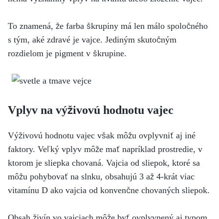
To znamená, že farba škrupiny má len málo spoločného
s tým, aké zdravé je vajce. Jediným skutočným
rozdielom je pigment v škrupine.
Vplyv na výživovú hodnotu vajec
Výživovú hodnotu vajec však môžu ovplyvniť aj iné
faktory. Veľký vplyv môže mať napríklad prostredie, v
ktorom je sliepka chovaná. Vajcia od sliepok, ktoré sa
môžu pohybovať na slnku, obsahujú 3 až 4-krát viac
vitamínu D ako vajcia od konvenčne chovaných sliepok.
Obsah živín vo vajciach môže byť ovplyvnený aj typom