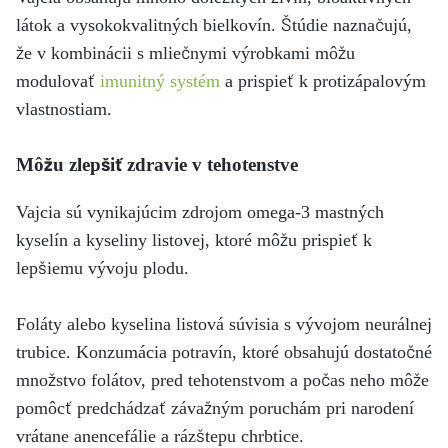
látok a vysokokvalitných bielkovín. Štúdie naznačujú,
že v kombinácii s mliečnymi výrobkami môžu
modulovať
imunitný systém
a prispieť k protizápalovým
vlastnostiam.
Môžu zlepšiť zdravie v tehotenstve
Vajcia sú vynikajúcim zdrojom omega-3 mastných
kyselín a kyseliny listovej, ktoré môžu prispieť k
lepšiemu vývoju plodu.
Foláty alebo kyselina listová súvisia s vývojom neurálnej
trubice. Konzumácia potravín, ktoré obsahujú dostatočné
množstvo folátov, pred tehotenstvom a počas neho môže
pomôcť predchádzať závažným poruchám pri narodení
vrátane anencefálie a rázštepu chrbtice.