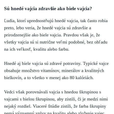
Sú hnedé vajcia zdravšie ako biele vajcia?
Ľudia, ktorí uprednostňujú hnedé vajcia, tak často robia
preto, lebo veria, že hnedé vajcia sú zdravšie a
prirodzenejšie ako biele vajcia. Pravdou však je, že
všetky vajcia sú si nutrične veľmi podobné, bez ohľadu
na ich veľkosť, kvalitu alebo farbu.
Hnedé aj biele vajcia sú zdravé potraviny. Typické vajce
obsahuje množstvo vitamínov, minerálov a kvalitných
bielkovín, a to všetko v menej ako 80 kalóriách.
Vedci však porovnávali vajcia s hnedou škrupinou s
vajcami s bielou škrupinou, aby zistili, či je medzi nimi
nejaký rozdiel. Viaceré štúdie zistili, že farba škrupiny
nemá významný vplyv na kvalitu alebo zloženie vajec.