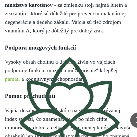
množstvo karoténov
- za zmienku stojí najmä luteín a
zeaxantín - ktoré sú dôležité pre prevenciu makulárnej
degenerácie a šedého zákalu. Vajcia sú tiež zdrojom
vitamínu A, ktorý je dôležitý pre dobrý zrak.
Podpora mozgových funkcií
Vysoký obsah cholínu a ďalších živín vo vajciach
podporuje funkciu mozgu a môže prispieť k lepšej
pamäti
a kognitívnym schopnostiam.
Pomoc pri chudnutí
Vajcia dosahujú vysoké skóre na stupnici nazývanej
index sýtosti, čo znamená, že sa po nich cítite
mimoriadne dobre a celkovo zjete menej kalórií. Navyše
obsahujú len stopové množstvo sacharidov, čo znamená,