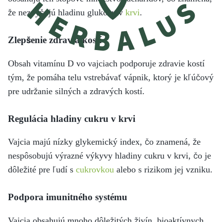
že nezvyšujú hladinu glukózy v
krvi
.
Zlepšenie zdravia kostí
Obsah vitamínu D vo vajciach podporuje zdravie kostí
tým, že pomáha telu vstrebávať vápnik, ktorý je kľúčový
pre udržanie silných a zdravých kostí.
Regulácia hladiny cukru v krvi
Vajcia majú nízky glykemický index, čo znamená, že
nespôsobujú výrazné výkyvy hladiny cukru v krvi, čo je
dôležité pre ľudí s
cukrovkou
alebo s rizikom jej vzniku.
Podpora imunitného systému
Vajcia obsahujú mnoho dôležitých živín, bioaktívnych