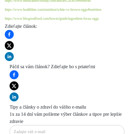
https://www.medicalnewstoday.com/articles/283659#benefits
https://www.healthline.com/nutrition/white-vs-brown-eggs#nutrition
https://www.bbcgoodfood.com/howto/guide/ingredient-focus-eggs
Zdieľajte článok
:
Páčil sa vám článok? Zdieľajte ho s priateľmi
Tipy a články o zdraví do vášho e-mailu
1x za 14 dní vám pošleme výber článkov a tipov pre lepšie
zdravie