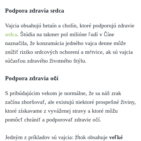
Podpora zdravia srdca
Vajcia obsahujú betaín a cholín, ktoré podporujú zdravie
srdca
. Štúdia na takmer pol milióne ľudí v Číne
naznačila, že konzumácia jedného vajca denne môže
znížiť riziko srdcových ochorení a mŕtvice, ak sú vajcia
súčasťou zdravého životného štýlu.
Podpora zdravia očí
S pribúdajúcim vekom je normálne, že sa náš zrak
začína zhoršovať, ale existujú niektoré prospešné živiny,
ktoré získavame z vyváženej stravy a ktoré môžu
pomôcť chrániť a podporovať zdravie očí.
Jedným z príkladov sú vajcia: žĺtok obsahuje
veľké