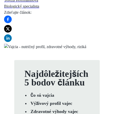
Tereza Hoffmannová
Biologický specialista
Zdieľajte článok
:
Najdôležitejších
5 bodov článku
Čo sú vajcia
Výživový profil vajec
Zdravotné výhody vajec