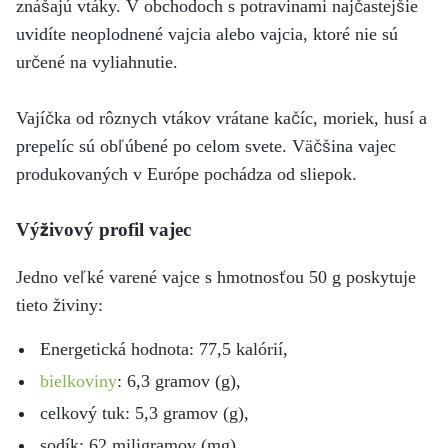
znášajú vtáky. V obchodoch s potravinami najčastejšie
uvidíte neoplodnené vajcia alebo vajcia, ktoré nie sú
určené na vyliahnutie.
Vajíčka od rôznych vtákov vrátane kačíc, moriek, husí a
prepelíc sú obľúbené po celom svete. Väčšina vajec
produkovaných v Európe pochádza od sliepok.
Výživový profil vajec
Jedno veľké varené vajce s hmotnosťou 50 g poskytuje
tieto živiny:
Energetická hodnota: 77,5 kalórií,
bielkoviny
: 6,3 gramov (g),
celkový tuk: 5,3 gramov (g),
sodík: 62 miligramov (mg),