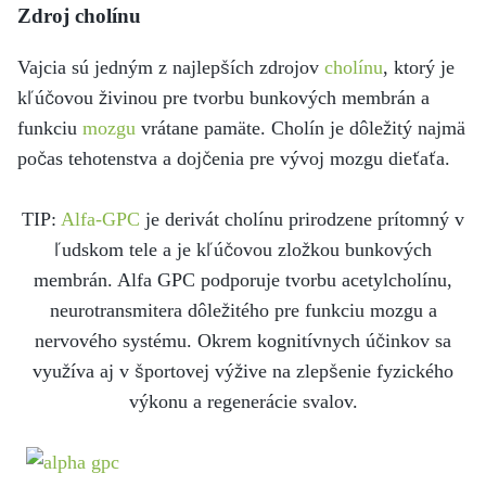
Zdroj cholínu
Vajcia sú jedným z najlepších zdrojov
cholínu
, ktorý je
kľúčovou živinou pre tvorbu bunkových membrán a
funkciu
mozgu
vrátane pamäte. Cholín je dôležitý najmä
počas tehotenstva a dojčenia pre vývoj mozgu dieťaťa.
TIP:
Alfa-GPC
je derivát cholínu prirodzene prítomný v
ľudskom tele a je kľúčovou zložkou bunkových
membrán. Alfa GPC podporuje tvorbu acetylcholínu,
neurotransmitera dôležitého pre funkciu mozgu a
nervového systému. Okrem kognitívnych účinkov sa
využíva aj v športovej výžive na zlepšenie fyzického
výkonu a regenerácie svalov.