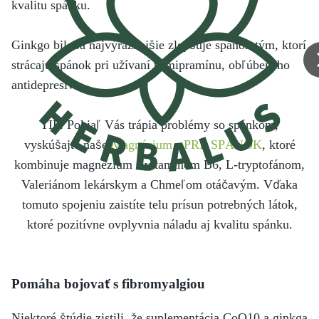
kvalitu spánku.
Ginkgo biloba najvýraznejšie zlepšuje spánok tým, ktorí
strácajú spánok pri užívaní trimipramínu, obľúbeného
antidepresíva.
TIP: Pokiaľ Vás trápia problémy so spánkom,
vyskúšajte naše
Magnézium - PRE SPÁNOK
, ktoré
kombinuje magnézium s vitamínom B6, L-tryptofánom,
Valeriánom lekárskym a Chmeľom otáčavým. Vďaka
tomuto spojeniu zaistíte telu prísun potrebných látok,
ktoré pozitívne ovplyvnia náladu aj kvalitu spánku.
Pomáha bojovať s fibromyalgiou
Niektoré štúdie zistili, že suplementácia CoQ10 a ginkga