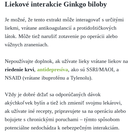
Liekové interakcie Ginkgo biloby
Je možné, že tento extrakt môže interagovať s určitými
liekmi, vrátane antikoagulancií a protidoštičkových
látok. Môže tiež narušiť zotavenie po operácii alebo
vážnych zraneniach.
Nepoužívajte doplnok, ak užívate lieky vrátane liekov na
riedenie krvi
,
antidepresíva
, ako sú SSRI/MAOI, a
NSAID (vrátane ibuprofénu a Tylenolu).
Vždy je dobré držať sa odporúčaných dávok
akýchkoľvek bylín a tiež ich zmieniť svojmu lekárovi,
ak užívate iné recepty, pripravujete sa na operáciu alebo
bojujete s chronickými poruchami – týmto spôsobom
potenciálne nedochádza k nebezpečným interakciám.