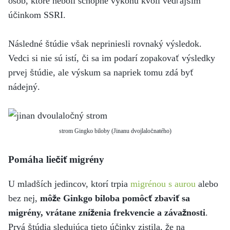
osôb, ktoré neboli schopné výkonu kvôli vedľajším
účinkom SSRI.
Následné štúdie však nepriniesli rovnaký výsledok.
Vedci si nie sú istí, či sa im podarí zopakovať výsledky
prvej štúdie, ale výskum sa napriek tomu zdá byť
nádejný.
strom Gingko biloby (Jinanu dvojlaločnatého)
Pomáha liečiť migrény
U mladších jedincov, ktorí trpia
migrénou s aurou
alebo
bez nej,
môže Ginkgo biloba pomôcť zbaviť sa
migrény, vrátane zníženia frekvencie a závažnosti
.
Prvá štúdia sledujúca tieto účinky zistila, že na