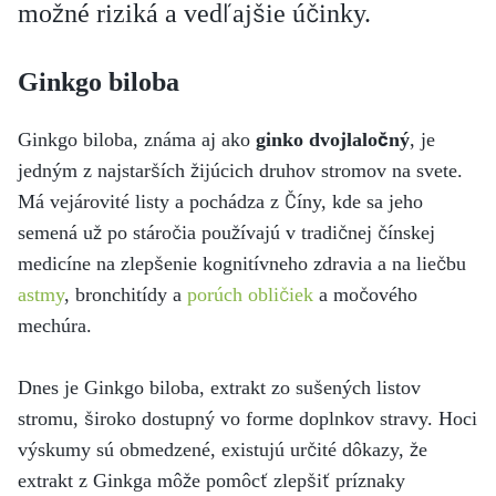
možné riziká a vedľajšie účinky.
Ginkgo biloba
Ginkgo biloba, známa aj ako
ginko dvojlaločný
, je
jedným z najstarších žijúcich druhov stromov na svete.
Má vejárovité listy a pochádza z Číny, kde sa jeho
semená už po stáročia používajú v tradičnej čínskej
medicíne na zlepšenie kognitívneho zdravia a na liečbu
astmy
, bronchitídy a
porúch obličiek
a močového
mechúra.
Dnes je Ginkgo biloba, extrakt zo sušených listov
stromu, široko dostupný vo forme doplnkov stravy. Hoci
výskumy sú obmedzené, existujú určité dôkazy, že
extrakt z Ginkga môže pomôcť zlepšiť príznaky