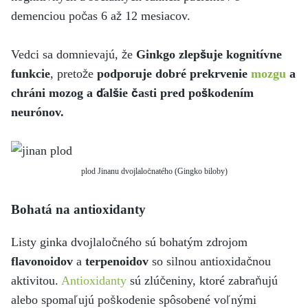
demenciou počas 6 až 12 mesiacov.
Vedci sa domnievajú, že
Ginkgo zlepšuje kognitívne
funkcie
, pretože
podporuje dobré prekrvenie
mozgu
a
chráni mozog a ďalšie časti pred poškodením
neurónov.
plod Jinanu dvojlaločnatého (Gingko biloby)
Bohatá na antioxidanty
Listy ginka dvojlaločného sú bohatým zdrojom
flavonoidov
a
terpenoidov
so silnou antioxidačnou
aktivitou.
Antioxidanty
sú zlúčeniny, ktoré zabraňujú
alebo spomaľujú poškodenie spôsobené voľnými