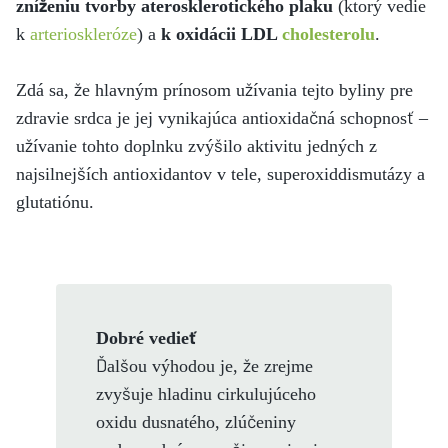
zníženiu tvorby aterosklerotického plaku
(ktorý vedie
k
arterioskleróze
) a
k oxidácii LDL
cholesterolu
.
Zdá sa, že hlavným prínosom užívania tejto byliny pre
zdravie srdca je jej vynikajúca antioxidačná schopnosť –
užívanie tohto doplnku zvýšilo aktivitu jedných z
najsilnejších antioxidantov v tele, superoxiddismutázy a
glutatiónu.
Dobré vedieť
Ďalšou výhodou je, že zrejme
zvyšuje hladinu cirkulujúceho
oxidu dusnatého, zlúčeniny