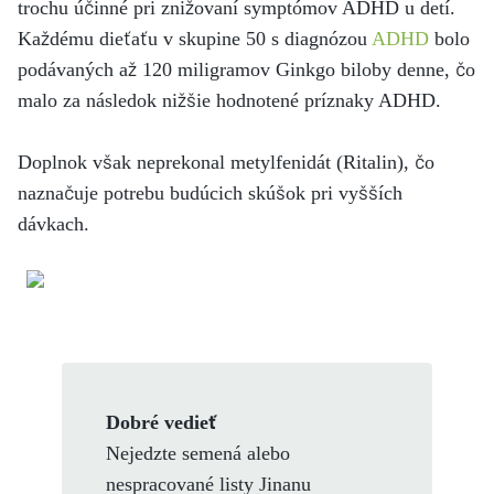
trochu účinné pri znižovaní symptómov ADHD u detí.
Každému dieťaťu v skupine 50 s diagnózou
ADHD
bolo
podávaných až 120 miligramov Ginkgo biloby denne, čo
malo za následok nižšie hodnotené príznaky ADHD.
Doplnok však neprekonal metylfenidát (Ritalin), čo
naznačuje potrebu budúcich skúšok pri vyšších
dávkach.
Dobré vedieť
Nejedzte semená alebo
nespracované listy Jinanu