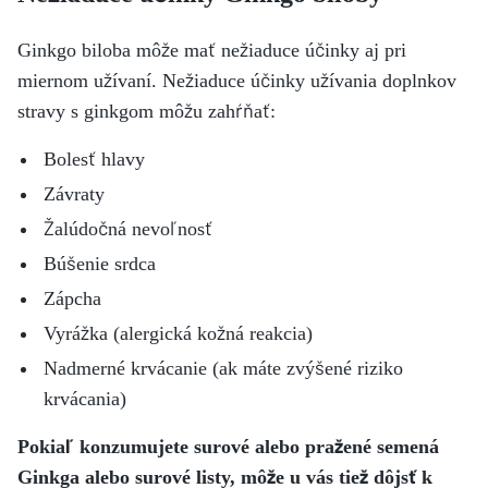
Ginkgo biloba môže mať nežiaduce účinky aj pri
miernom užívaní. Nežiaduce účinky užívania doplnkov
stravy s ginkgom môžu zahŕňať:
Bolesť hlavy
Závraty
Žalúdočná nevoľnosť
Búšenie srdca
Zápcha
Vyrážka (alergická kožná reakcia)
Nadmerné krvácanie (ak máte zvýšené riziko
krvácania)
Pokiaľ konzumujete surové alebo pražené semená
Ginkga alebo surové listy, môže u vás tiež dôjsť k