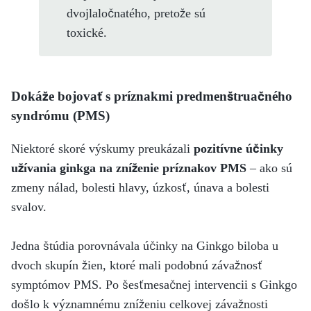
dvojlaločnatého, pretože sú
toxické.
Dokáže bojovať s príznakmi predmenštruačného
syndrómu (PMS)
Niektoré skoré výskumy preukázali
pozitívne účinky
užívania ginkga na zníženie príznakov PMS
– ako sú
zmeny nálad, bolesti hlavy, úzkosť, únava a bolesti
svalov.
Jedna štúdia porovnávala účinky na Ginkgo biloba u
dvoch skupín žien, ktoré mali podobnú závažnosť
symptómov PMS. Po šesťmesačnej intervencii s Ginkgo
došlo k významnému zníženiu celkovej závažnosti