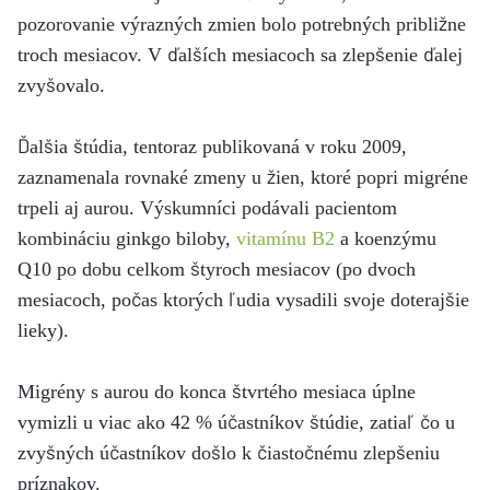
pozorovanie výrazných zmien bolo potrebných približne
troch mesiacov. V ďalších mesiacoch sa zlepšenie ďalej
zvyšovalo.
Ďalšia štúdia, tentoraz publikovaná v roku 2009,
zaznamenala rovnaké zmeny u žien, ktoré popri migréne
trpeli aj aurou. Výskumníci podávali pacientom
kombináciu ginkgo biloby,
vitamínu B2
a koenzýmu
Q10 po dobu celkom štyroch mesiacov (po dvoch
mesiacoch, počas ktorých ľudia vysadili svoje doterajšie
lieky).
Migrény s aurou do konca štvrtého mesiaca úplne
vymizli u viac ako 42 % účastníkov štúdie, zatiaľ čo u
zvyšných účastníkov došlo k čiastočnému zlepšeniu
príznakov.