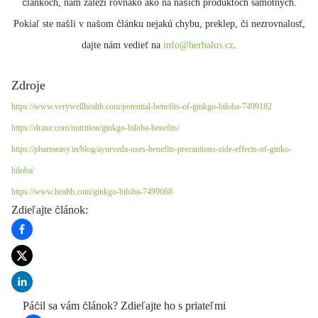
článkoch, nám záleží rovnako ako na našich produktoch samotných.
Pokiaľ ste našli v našom článku nejakú chybu, preklep, či nezrovnalosť,
dajte nám vedieť na
info@herbalus.cz
.
Zdroje
https://www.verywellhealth.com/potential-benefits-of-ginkgo-biloba-7499182
https://draxe.com/nutrition/ginkgo-biloba-benefits/
https://pharmeasy.in/blog/ayurveda-uses-benefits-precautions-side-effects-of-ginko-
biloba/
https://www.health.com/ginkgo-biloba-7499668
Zdieľajte článok
:
Páčil sa vám článok? Zdieľajte ho s priateľmi