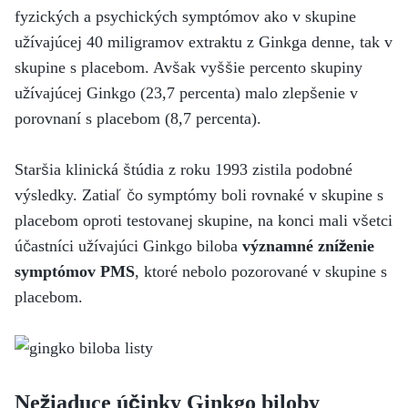
fyzických a psychických symptómov ako v skupine
užívajúcej 40 miligramov extraktu z Ginkga denne, tak v
skupine s placebom. Avšak vyššie percento skupiny
užívajúcej Ginkgo (23,7 percenta) malo zlepšenie v
porovnaní s placebom (8,7 percenta).
Staršia klinická štúdia z roku 1993 zistila podobné
výsledky. Zatiaľ čo symptómy boli rovnaké v skupine s
placebom oproti testovanej skupine, na konci mali všetci
účastníci užívajúci Ginkgo biloba
významné zníženie
symptómov PMS
, ktoré nebolo pozorované v skupine s
placebom.
Nežiaduce účinky Ginkgo biloby