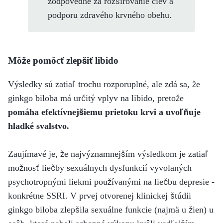
zodpovedné za rozširovanie ciev a
podporu zdravého krvného obehu.
Môže pomôcť zlepšiť libido
Výsledky sú zatiaľ trochu rozporuplné, ale zdá sa, že
ginkgo biloba má určitý vplyv na libido, pretože
pomáha efektívnejšiemu prietoku krvi a uvoľňuje
hladké svalstvo.
Zaujímavé je, že najvýznamnejším výsledkom je zatiaľ
možnosť liečby sexuálnych dysfunkcií vyvolaných
psychotropnými liekmi používanými na liečbu depresie -
konkrétne SSRI. V prvej otvorenej klinickej štúdii
ginkgo biloba zlepšila sexuálne funkcie (najmä u žien) u