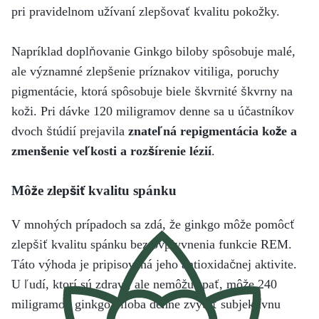
pri pravidelnom užívaní zlepšovať kvalitu pokožky.
Napríklad doplňovanie Ginkgo biloby spôsobuje malé,
ale významné zlepšenie príznakov vitiliga, poruchy
pigmentácie, ktorá spôsobuje biele škvrnité škvrny na
koži. Pri dávke 120 miligramov denne sa u účastníkov
dvoch štúdií prejavila
znateľná repigmentácia kože a
zmenšenie veľkosti a rozšírenie lézií
.
Môže zlepšiť kvalitu spánku
V mnohých prípadoch sa zdá, že ginkgo môže pomôcť
zlepšiť kvalitu spánku bez ovplyvnenia funkcie REM.
Táto výhoda je pripisovaná jeho antioxidačnej aktivite.
U ľudí, ktorí sú zdraví, ale nemôžu spať, môže 240
miligramov ginkgo biloba denne zvýšiť subjektívnu