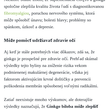
spoločne zlepšila kvalitu života ľudí s diagnostikovanou
fibromyalgiou
, poruchou nervového systému, ktorá
môže spôsobiť únavu; bolesti hlavy; problémy so
spánkom, úzkosť a depresie.
Môže pomôcť udržiavať zdravie očí
Aj keď je stále potrebných viac dôkazov, zdá sa, že
ginkgo je prospešné pre zdravie očí. Prehľad skúmal
výsledky tejto byliny na zníženie rizika vekom
podmienenej makulárnej degenerácie, vďaka jej
faktorom aktivujúcim krvné doštičky a prevencii
poškodenia membrán spôsobenej voľnými radikálmi.
Zatiaľ neexistuje mnoho výskumov, ale doterajšie
výsledky naznačujú, že
Ginkgo biloba môže zlepšiť