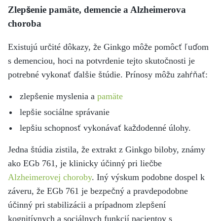
Zlepšenie pamäte, demencie a Alzheimerova
choroba
Existujú určité dôkazy, že Ginkgo môže pomôcť ľuďom
s demenciou, hoci na potvrdenie tejto skutočnosti je
potrebné vykonať ďalšie štúdie. Prínosy môžu zahŕňať:
zlepšenie myslenia a
pamäte
lepšie sociálne správanie
lepšiu schopnosť vykonávať každodenné úlohy.
Jedna štúdia zistila, že extrakt z Ginkgo biloby, známy
ako EGb 761, je klinicky účinný pri liečbe
Alzheimerovej choroby
. Iný výskum podobne dospel k
záveru, že EGb 761 je bezpečný a pravdepodobne
účinný pri stabilizácii a prípadnom zlepšení
kognitívnych a sociálnych funkcií pacientov s