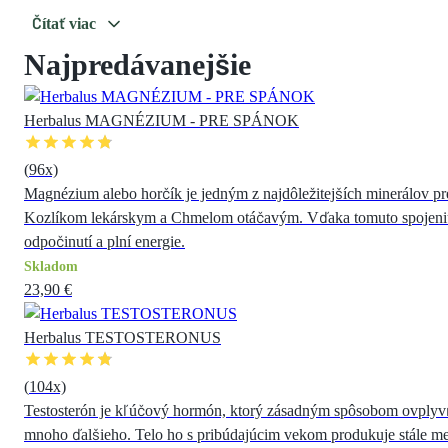
Čítať viac
Najpredávanejšie
Herbalus MAGNÉZIUM - PRE SPÁNOK
(
96
x)
Magnézium alebo horčík je jedným z najdôležitejších minerálov p
Kozlíkom lekárskym a Chmelom otáčavým. Vďaka tomuto spojeniu zai
odpočinutí a plní energie.
Skladom
23,90 €
Herbalus TESTOSTERONUS
(
104
x)
Testosterón je kľúčový hormón, ktorý zásadným spôsobom ovplyvňuje
mnoho ďalšieho. Telo ho s pribúdajúcim vekom produkuje stále men