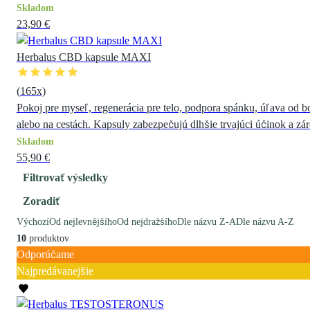
Skladom
23,90 €
Herbalus CBD kapsule MAXI
(
165
x)
Pokoj pre myseľ, regenerácia pre telo, podpora spánku, úľava od 
alebo na cestách. Kapsuly zabezpečujú dlhšie trvajúci účinok a z
Skladom
55,90 €
Filtrovať výsledky
Zoradiť
Výchozí
Od nejlevnějšího
Od nejdražšího
Dle názvu Z-A
Dle názvu A-Z
10
produktov
Odporúčame
Najpredávanejšie