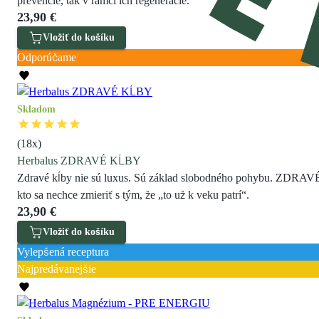
prevencie, tak v rámci ich regenerácie.
23,90 €
Vložiť do košíku
Odporúčame
Skladom
(
18
x)
Herbalus ZDRAVÉ KĹBY
Zdravé kĺby nie sú luxus. Sú základ slobodného pohybu. ZDRAVÉ K
kto sa nechce zmieriť s tým, že „to už k veku patrí“.
23,90 €
Vložiť do košíku
Vylepšená receptura
Najpredávanejšie