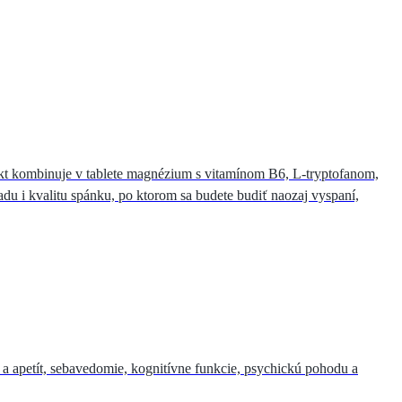
ukt kombinuje v tablete magnézium s vitamínom B6, L-tryptofanom,
du i kvalitu spánku, po ktorom sa budete budiť naozaj vyspaní,
 a apetít, sebavedomie, kognitívne funkcie, psychickú pohodu a