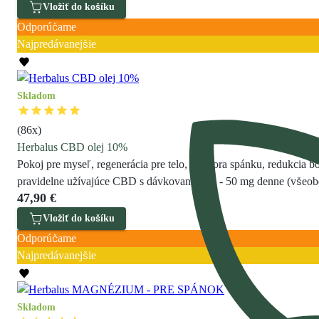
Vložiť do košíku
Odporúčame
Najpredávanejšie
Skladom
(
86
x)
Herbalus CBD olej 10%
Pokoj pre myseľ, regenerácia pre telo, podpora spánku, redukcia b
pravidelne užívajúce CBD s dávkovaním 20 - 50 mg denne (všeob
47,90 €
Vložiť do košíku
Odporúčame
Najpredávanejšie
Skladom