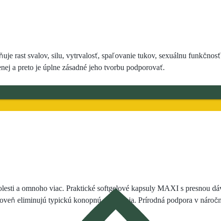
 rast svalov, silu, vytrvalosť, spaľovanie tukov, sexuálnu funkčnosť
ej a preto je úplne zásadné jeho tvorbu podporovať.
bolesti a omnoho viac. Praktické softgelové kapsuly MAXI s presnou dá
ároveň eliminujú typickú konopnú chuť oleja. Prírodná podpora v nároč