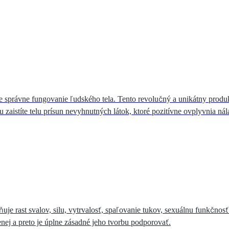
re správne fungovanie ľudského tela. Tento revolučný a unikátny prod
stíte telu prísun nevyhnutných látok, ktoré pozitívne ovplyvnia nála
 rast svalov, silu, vytrvalosť, spaľovanie tukov, sexuálnu funkčnosť
ej a preto je úplne zásadné jeho tvorbu podporovať.