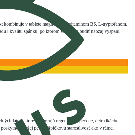
ukt kombinuje v tablete magnézium s vitamínom B6, L-tryptofanom,
du i kvalitu spánku, po ktorom sa budete budiť naozaj vyspaní,
dných látok, ktoré podporujú regeneráciu pečene, detoxikáciu
kytnete vašej pečeni špičkovú starostlivosť ako v rámci