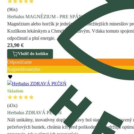
(
96
x)
Herbalus MAGNÉZIUM - PRE SPÁNOK
Magnézium alebo horčík je jedným z najdôležitejších minerálov p
Kozlíkom lekárskym a Chmelom otáčavým. Vďaka tomuto spojeniu zai
odpočinutí a plní energie.
23,90 €
Vložiť do košíku
Odporúčame
Najpredávanejšie
Skladom
(
43
x)
Herbalus ZDRAVÁ PEČEŇ
Náš unikátny, inovatívny doplnok stravy bol starostlivo zostavený
pečeňových buniek, chránia ich pred poškodením a udržujú opti