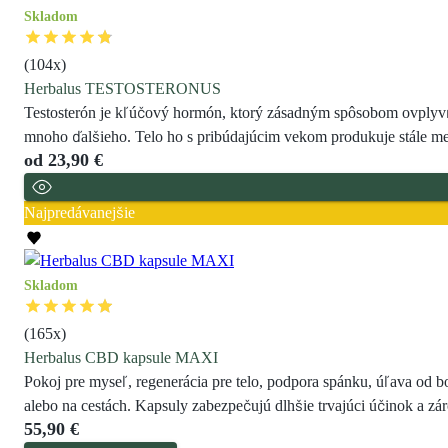
Skladom
(
104
x)
Herbalus TESTOSTERONUS
Testosterón je kľúčový hormón, ktorý zásadným spôsobom ovplyvňuje
mnoho ďalšieho. Telo ho s pribúdajúcim vekom produkuje stále men
od
23,90 €
Najpredávanejšie
Skladom
(
165
x)
Herbalus CBD kapsule MAXI
Pokoj pre myseľ, regenerácia pre telo, podpora spánku, úľava od 
alebo na cestách. Kapsuly zabezpečujú dlhšie trvajúci účinok a z
55,90 €