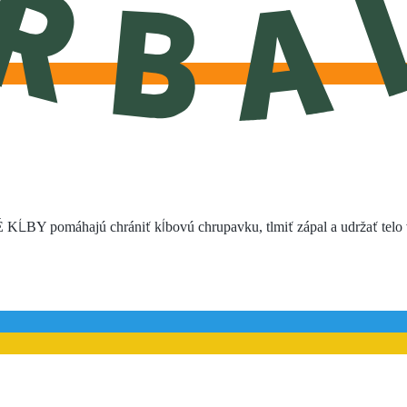
ĹBY pomáhajú chrániť kĺbovú chrupavku, tlmiť zápal a udržať telo v 