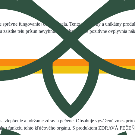
re správne fungovanie ľudského tela. Tento revolučný a unikátny prod
stíte telu prísun nevyhnutných látok, ktoré pozitívne ovplyvnia nála
 na zlepšenie a udržanie zdravia pečene. Obsahuje vyváženú zmes príro
málnu funkciu tohto kľúčového orgánu. S produktom ZDRAVÁ PEČEŇ pos