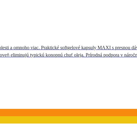
bolesti a omnoho viac. Praktické softgelové kapsuly MAXI s presnou dá
ároveň eliminujú typickú konopnú chuť oleja. Prírodná podpora v nároč