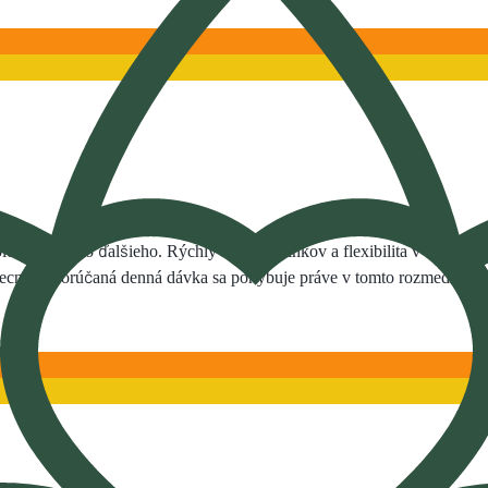
olesti a mnoho ďalšieho. Rýchlý nástup účinkov a flexibilita v škálov
ecná odporúčaná denná dávka sa pohybuje práve v tomto rozmedzí).