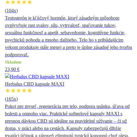
(
104
x)
Testosterón je kľúčový hormón, ktorý zásadným spôsobom
ovplyvňuje rast svalov, silu, vytrvalosť, spaľovanie tukov,
sexuálnu funkčnosť a apetít, sebavedomie, kognitívne funkcie,
psychickú pohodu a mnoho ďalšieho. Telo ho s pribúdajúcim
vekom produkuje stále menej a preto je úplne zásadné jeho tvorbu
podporovať.
Skladom
23,90 €
Herbalus CBD kapsule MAXI
(
165
x)
Pokoj pre myseľ, regenerácia pre telo, podpora spánku, úľava od
bolesti a omnoho viac. Praktické softgelové kapsuly MAXI s
presnou dávkou CBD sú ideálne na pravidelné užívanie – či už
doma, v práci alebo na cestách. Kapsuly zabezpečujú dlhšie
trvajúci účinok a zároveň eliminujú typickú konopnú chuť oleja.