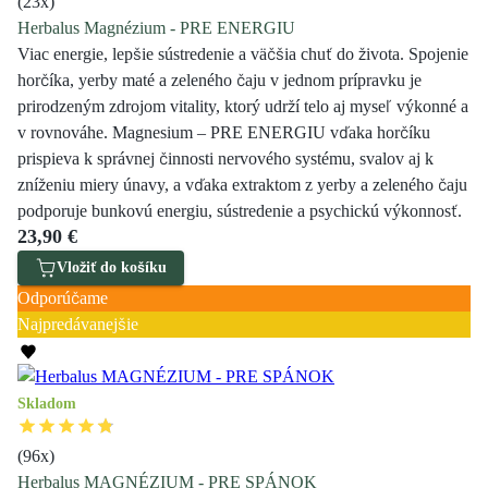
(
23
x)
Herbalus Magnézium - PRE ENERGIU
Viac energie, lepšie sústredenie a väčšia chuť do života. Spojenie
horčíka, yerby maté a zeleného čaju v jednom prípravku je
prirodzeným zdrojom vitality, ktorý udrží telo aj myseľ výkonné a
v rovnováhe. Magnesium – PRE ENERGIU vďaka horčíku
prispieva k správnej činnosti nervového systému, svalov aj k
zníženiu miery únavy, a vďaka extraktom z yerby a zeleného čaju
podporuje bunkovú energiu, sústredenie a psychickú výkonnosť.
23,90 €
Vložiť do košíku
Odporúčame
Najpredávanejšie
Skladom
(
96
x)
Herbalus MAGNÉZIUM - PRE SPÁNOK