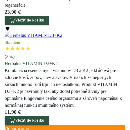
regenerácie.
23,90 €
Vložiť do košíku
Skladom
(
25
x)
Herbalus VITAMÍN D3+K2
Kombinácia esenciálnych vitamínov D3 a K2 je kľúčová pre
zdravie kostí, zubov, ciev a svalov. V našich zemepisných
šírkach mnoho ľudí trpí ich nedostatkom. Produkt VITAMÍN
D3+K2 je navrhnutý tak, aby dodal potrebné živiny pre
optimálne fungovanie celého organizmu a zároveň napomáhal k
normálnej funkcii imunitného systému.
11,90 €
Vložiť do košíku
Odporúčame