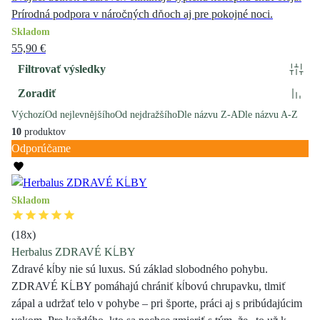
Prírodná podpora v náročných dňoch aj pre pokojné noci.
Skladom
55,90 €
Filtrovať výsledky
Zoradiť
Výchozí
Od nejlevnějšího
Od nejdražšího
Dle názvu Z-A
Dle názvu A-Z
10
produktov
Odporúčame
Skladom
(
18
x)
Herbalus ZDRAVÉ KĹBY
Zdravé kĺby nie sú luxus. Sú základ slobodného pohybu.
ZDRAVÉ KĹBY pomáhajú chrániť kĺbovú chrupavku, tlmiť
zápal a udržať telo v pohybe – pri športe, práci aj s pribúdajúcim