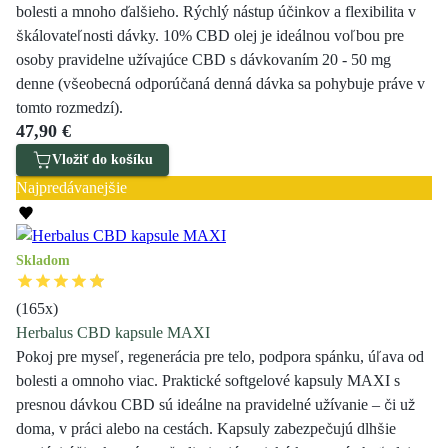
bolesti a mnoho ďalšieho. Rýchlý nástup účinkov a flexibilita v
škálovateľnosti dávky. 10% CBD olej je ideálnou voľbou pre
osoby pravidelne užívajúce CBD s dávkovaním 20 - 50 mg
denne (všeobecná odporúčaná denná dávka sa pohybuje práve v
tomto rozmedzí).
47,90 €
Vložiť do košíku
Najpredávanejšie
Skladom
(
165
x)
Herbalus CBD kapsule MAXI
Pokoj pre myseľ, regenerácia pre telo, podpora spánku, úľava od
bolesti a omnoho viac. Praktické softgelové kapsuly MAXI s
presnou dávkou CBD sú ideálne na pravidelné užívanie – či už
doma, v práci alebo na cestách. Kapsuly zabezpečujú dlhšie