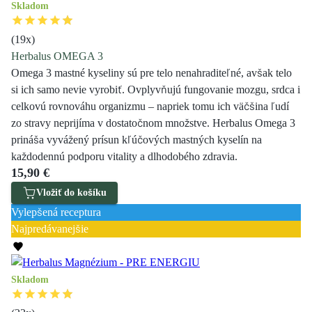
Skladom
(
19
x)
Herbalus OMEGA 3
Omega 3 mastné kyseliny sú pre telo nenahraditeľné, avšak telo
si ich samo nevie vyrobiť. Ovplyvňujú fungovanie mozgu, srdca i
celkovú rovnováhu organizmu – napriek tomu ich väčšina ľudí
zo stravy neprijíma v dostatočnom množstve. Herbalus Omega 3
prináša vyvážený prísun kľúčových mastných kyselín na
každodennú podporu vitality a dlhodobého zdravia.
15,90 €
Vložiť do košíku
Vylepšená receptura
Najpredávanejšie
Skladom