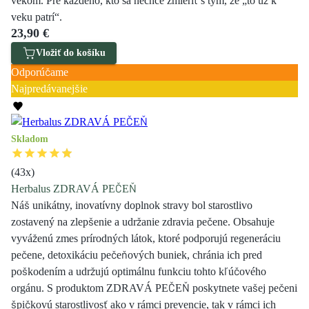
vekom. Pre každého, kto sa nechce zmieriť s tým, že „to už k
veku patrí“.
23,90 €
Vložiť do košíku
Odporúčame
Najpredávanejšie
Skladom
(
43
x)
Herbalus ZDRAVÁ PEČEŇ
Náš unikátny, inovatívny doplnok stravy bol starostlivo
zostavený na zlepšenie a udržanie zdravia pečene. Obsahuje
vyváženú zmes prírodných látok, ktoré podporujú regeneráciu
pečene, detoxikáciu pečeňových buniek, chránia ich pred
poškodením a udržujú optimálnu funkciu tohto kľúčového
orgánu. S produktom ZDRAVÁ PEČEŇ poskytnete vašej pečeni
špičkovú starostlivosť ako v rámci prevencie, tak v rámci ich