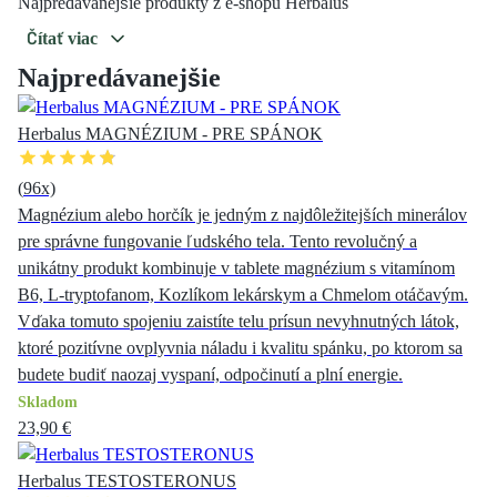
Najpredávanejšie produkty z e-shopu Herbalus
Čítať viac
Najpredávanejšie
Herbalus MAGNÉZIUM - PRE SPÁNOK
(
96
x)
Magnézium alebo horčík je jedným z najdôležitejších minerálov
pre správne fungovanie ľudského tela. Tento revolučný a
unikátny produkt kombinuje v tablete magnézium s vitamínom
B6, L-tryptofanom, Kozlíkom lekárskym a Chmelom otáčavým.
Vďaka tomuto spojeniu zaistíte telu prísun nevyhnutných látok,
ktoré pozitívne ovplyvnia náladu i kvalitu spánku, po ktorom sa
budete budiť naozaj vyspaní, odpočinutí a plní energie.
Skladom
23,90 €
Herbalus TESTOSTERONUS