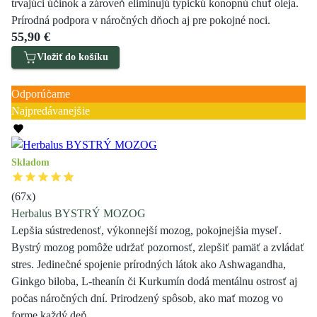
trvajúci účinok a zároveň eliminujú typickú konopnú chuť oleja.
Prírodná podpora v náročných dňoch aj pre pokojné noci.
55,90 €
Vložiť do košíku
Zľava 4 €
Odporúčame
Najpredávanejšie
Skladom
(
67
x)
Herbalus BYSTRÝ MOZOG
Lepšia sústredenosť, výkonnejší mozog, pokojnejšia myseľ.
Bystrý mozog pomôže udržať pozornosť, zlepšiť pamäť a zvládať
stres. Jedinečné spojenie prírodných látok ako Ashwagandha,
Ginkgo biloba, L-theanín či Kurkumín dodá mentálnu ostrosť aj
počas náročných dní. Prirodzený spôsob, ako mať mozog vo
forme každý deň.