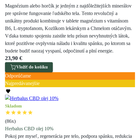
Magnézium alebo horčík je jedným z najdôležitejších minerálov
pre správne fungovanie ľudského tela. Tento revolučný a
unikátny produkt kombinuje v tablete magnézium s vitamínom
B6, L-tryptofanom, Kozlíkom lekárskym a Chmelom otáčavým.
Vďaka tomuto spojeniu zaistíte telu prísun nevyhnutných látok,
ktoré pozitívne ovplyvnia náladu i kvalitu spánku, po ktorom sa
budete budiť naozaj vyspaní, odpočinutí a plní energie.
23,90 €
Vložiť do košíku
Odporúčame
Najpredávanejšie
Skladom
(
86
x)
Herbalus CBD olej 10%
Pokoj pre myseľ, regenerácia pre telo, podpora spánku, redukcia