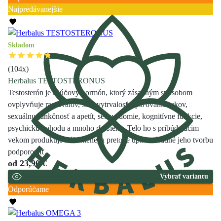
Najpredávanejšie
Skladom
(
104
x)
Herbalus TESTOSTERONUS
Testosterón je kľúčový hormón, ktorý zásadným spôsobom
ovplyvňuje rast svalov, silu, vytrvalosť, spaľovanie tukov,
sexuálnu funkčnosť a apetít, sebavedomie, kognitívne funkcie,
psychickú pohodu a mnoho ďalšieho. Telo ho s pribúdajúcim
vekom produkuje stále menej a preto je úplne zásadné jeho tvorbu
podporovať.
od
23,90 €
Vybrať variantu
Odporúčame