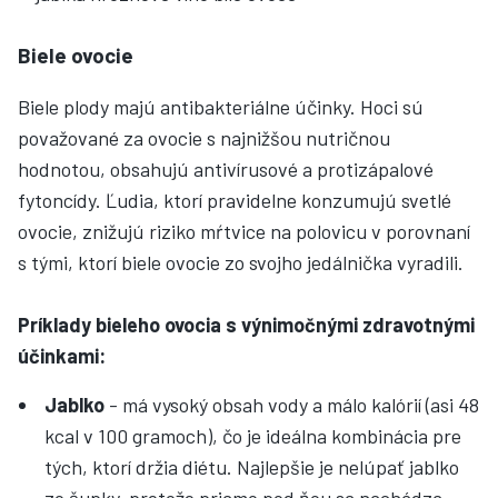
Biele ovocie
Biele plody majú antibakteriálne účinky. Hoci sú
považované za ovocie s najnižšou nutričnou
hodnotou, obsahujú antivírusové a protizápalové
fytoncídy. Ľudia, ktorí pravidelne konzumujú svetlé
ovocie, znižujú riziko mŕtvice na polovicu v porovnaní
s tými, ktorí biele ovocie zo svojho jedálnička vyradili.
Príklady bieleho ovocia s výnimočnými zdravotnými
účinkami:
Jablko
- má vysoký obsah vody a málo kalórií (asi 48
kcal v 100 gramoch), čo je ideálna kombinácia pre
tých, ktorí držia diétu. Najlepšie je nelúpať jablko