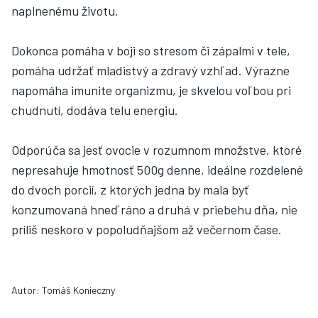
naplnenému životu.
Dokonca pomáha v boji so stresom či zápalmi v tele,
pomáha udržať mladistvý a zdravý vzhľad. Výrazne
napomáha imunite organizmu, je skvelou voľbou pri
chudnutí, dodáva telu energiu.
Odporúča sa jesť ovocie v rozumnom množstve, ktoré
nepresahuje hmotnosť 500g denne, ideálne rozdelené
do dvoch porcií, z ktorých jedna by mala byť
konzumovaná hneď ráno a druhá v priebehu dňa, nie
príliš neskoro v popoludňajšom až večernom čase.
Autor: Tomáš Konieczny