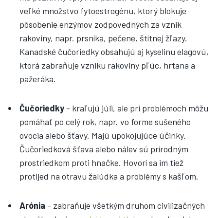
veľké množstvo fytoestrogénu, ktorý blokuje
pôsobenie enzýmov zodpovedných za vznik
rakoviny, napr. prsníka, pečene, štítnej žľazy.
Kanadské čučoriedky obsahujú aj kyselinu elagovú,
ktorá zabraňuje vzniku rakoviny pľúc, hrtana a
pažeráka.
Čučoriedky
- kraľujú júli, ale pri problémoch môžu
pomáhať po celý rok, napr. vo forme sušeného
ovocia alebo šťavy. Majú upokojujúce účinky.
Čučoriedková šťava alebo nálev sú prírodným
prostriedkom proti hnačke. Hovorí sa im tiež
protijed na otravu žalúdka a problémy s kašľom.
Arónia
- zabraňuje všetkým druhom civilizačných