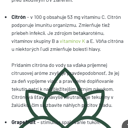
Citrón
- v 100 g obsahuje 53 mg vitamínu C. Citrón
podporuje imunitu organizmu. Zmierňuje tiež
priebeh infekcií. Je zdrojom betakaroténu,
vitamínov skupiny B a
vitamínov K
a E. Vôňa citróna
u niektorých ľudí zmierňuje bolesti hlavy.
Pridaním citróna do vody sa vďaka príjemnej
citrusovej aróme zvyšuje pravdepodobnosť, že jej
za deň vypijeme viac, a pravidelné doplňovanie
tekutín patrí k najdôležitejším pitným návykom.
Citrónová šťava navyše neutralizuje tekutiny v
žalúdku, čím sa zbavíte náhlych pocitov hladu.
Grapefruit
– stimuluje spaľovanie tukov,