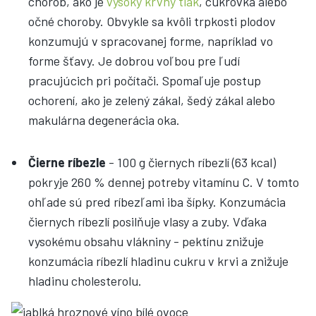
chorôb, ako je
vysoký krvný tlak
, cukrovka alebo
očné choroby. Obvykle sa kvôli trpkosti plodov
konzumujú v spracovanej forme, napríklad vo
forme šťavy. Je dobrou voľbou pre ľudí
pracujúcich pri počítači. Spomaľuje postup
ochorení, ako je zelený zákal, šedý zákal alebo
makulárna degenerácia oka.
Čierne ríbezle
- 100 g čiernych ríbezlí (63 kcal)
pokryje 260 % ​​dennej potreby vitamínu C. V tomto
ohľade sú pred ríbezľami iba šípky. Konzumácia
čiernych ríbezlí posilňuje vlasy a zuby. Vďaka
vysokému obsahu vlákniny - pektínu znižuje
konzumácia ríbezlí hladinu cukru v krvi a znižuje
hladinu cholesterolu.