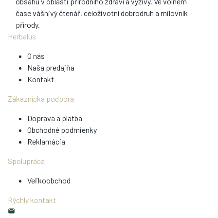
obsahu v oblasti přírodního zdraví a výživy. Ve volném
čase vášnivý čtenář, celoživotní dobrodruh a milovník
přírody.
Herbalus
O nás
Naša predajňa
Kontakt
Zákaznícka podpora
Doprava a platba
Obchodné podmienky
Reklamácia
Spolupráca
Veľkoobchod
Rýchly kontakt