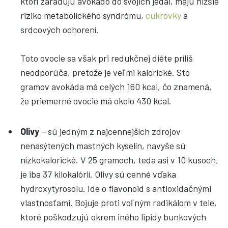
ktorí zaraďujú avokádo do svojich jedál, majú nižšie
riziko metabolického syndrómu,
cukrovky
a
srdcových ochorení.
Toto ovocie sa však pri redukčnej diéte príliš
neodporúča, pretože je veľmi kalorické. Sto
gramov avokáda má celých 160 kcal, čo znamená,
že priemerné ovocie má okolo 430 kcal.
Olivy
– sú jedným z najcennejších zdrojov
nenasýtených mastných kyselín, navyše sú
nízkokalorické. V 25 gramoch, teda asi v 10 kusoch,
je iba 37 kilokalórií. Olivy sú cenné vďaka
hydroxytyrosolu. Ide o flavonoid s antioxidačnými
vlastnosťami. Bojuje proti voľným radikálom v tele,
ktoré poškodzujú okrem iného lipidy bunkových