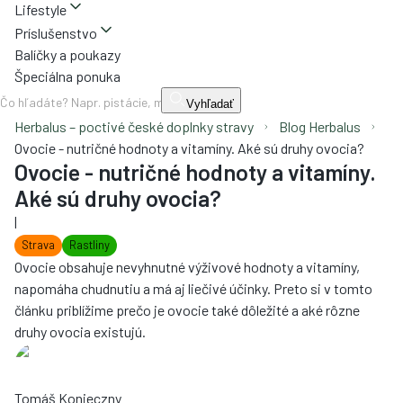
Lifestyle
Príslušenstvo
Balíčky a poukazy
Špeciálna ponuka
Vyhľadať
Herbalus – poctivé české doplnky stravy
Blog Herbalus
Ovocie - nutričné ​​hodnoty a vitamíny. Aké sú druhy ovocia?
Ovocie - nutričné ​​hodnoty a vitamíny.
Aké sú druhy ovocia?
|
Strava
Rastliny
Ovocie obsahuje nevyhnutné výživové hodnoty a vitamíny,
napomáha chudnutiu a má aj liečivé účinky. Preto si v tomto
článku priblížime prečo je ovocie také dôležité a aké rôzne
druhy ovocia existujú.
Tomáš Konieczny