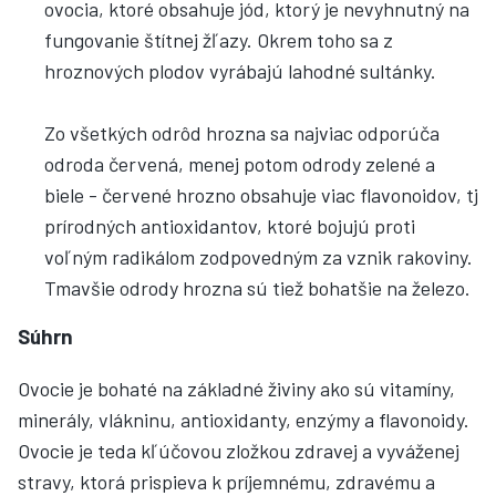
ovocia, ktoré obsahuje jód, ktorý je nevyhnutný na
fungovanie štítnej žľazy. Okrem toho sa z
hroznových plodov vyrábajú lahodné sultánky.
Zo všetkých odrôd hrozna sa najviac odporúča
odroda červená, menej potom odrody zelené a
biele - červené hrozno obsahuje viac flavonoidov, tj
prírodných antioxidantov, ktoré bojujú proti
voľným radikálom zodpovedným za vznik rakoviny.
Tmavšie odrody hrozna sú tiež bohatšie na železo.
Súhrn
Ovocie je bohaté na základné živiny ako sú vitamíny,
minerály, vlákninu, antioxidanty, enzýmy a flavonoidy.
Ovocie je teda kľúčovou zložkou zdravej a vyváženej
stravy, ktorá prispieva k príjemnému, zdravému a