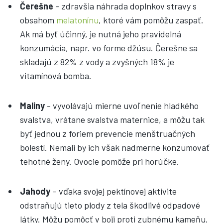
Čerešne
- zdravšia náhrada doplnkov stravy s
obsahom
melatonínu
, ktoré vám pomôžu zaspať.
Ak má byť účinný, je nutná jeho pravidelná
konzumácia, napr. vo forme džúsu. Čerešne sa
skladajú z 82% z vody a zvyšných 18% je
vitamínová bomba.
Maliny
- vyvolávajú mierne uvoľnenie hladkého
svalstva, vrátane svalstva maternice, a môžu tak
byť jednou z foriem prevencie menštruačných
bolestí. Nemali by ich však nadmerne konzumovať
tehotné ženy. Ovocie pomôže pri horúčke.
Jahody
– vďaka svojej pektínovej aktivite
odstraňujú tieto plody z tela škodlivé odpadové
látky. Môžu pomôcť v boji proti zubnému kameňu.