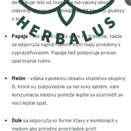
detoxikuje telo od toxínov a má vysoký obsah
vlákniny. Okrem toho dokáže znížiť hladinu glukózy
v krvi.
Papája
– má veľmi dobrý vplyv na trávenie, takže
sa odporúča najmä ľuďom, ktorí majú problémy s
vyprázdňovaním. Papája tiež podporuje proces
spaľovania tukov.
Melón
- vďaka vysokému obsahu vitamínov skupiny
B, ktoré sú zodpovedné za nervový systém, vám
konzumácia melónu pomôže lepšie sa sústrediť av
noci lepšie spať.
Dule
sa odporúča vo forme šťavy v kombinácii s
medom ako prírodný prostriedok proti