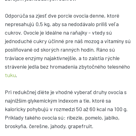
Odporúča sa zjesť dve porcie ovocia denne, ktoré
nepresahujú 0,5 kg, aby sa nedodávalo príliš veľa
cukrov. Ovocie je ideálne na raňajky - vtedy sú
jednoduché cukry účinné pre náš mozog a vitamíny sú
posilňované od skorých ranných hodín. Ráno sú
tráviace enzýmy najaktívnejšie, a to zaistia rýchle
strávenie jedla bez hromadenia zbytočného telesného
tuku
.
Pri redukčnej diéte je vhodné vyberať druhy ovocia s
najnižším glykemickým indexom a tie, ktoré sa
kaloricky pohybujú v rozmedzí 50 až 60 kcal na 100 g.
Príklady takého ovocia sú: ríbezle, pomelo, jablko,
broskyňa, čerešne, jahody, grapefruit.