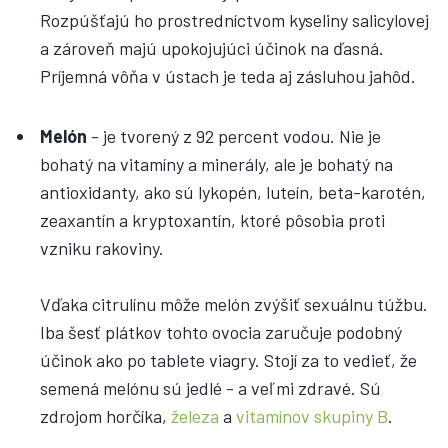
Rozpúšťajú ho prostredníctvom kyseliny salicylovej
a zároveň majú upokojujúci účinok na ďasná.
Príjemná vôňa v ústach je teda aj zásluhou jahôd.
Melón
- je tvorený z 92 percent vodou. Nie je
bohatý na vitamíny a minerály, ale je bohatý na
antioxidanty, ako sú lykopén, luteín, beta-karotén,
zeaxantín a kryptoxantín, ktoré pôsobia proti
vzniku rakoviny.
Vďaka citrulínu môže melón zvýšiť sexuálnu túžbu.
Iba šesť plátkov tohto ovocia zaručuje podobný
účinok ako po tablete viagry. Stojí za to vedieť, že
semená melónu sú jedlé - a veľmi zdravé. Sú
zdrojom horčíka,
železa
a
vitamínov skupiny B
.