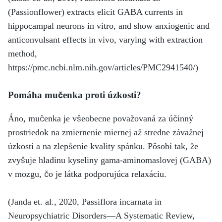
(Passionflower) extracts elicit GABA currents in
hippocampal neurons in vitro, and show anxiogenic and
anticonvulsant effects in vivo, varying with extraction
method,
https://pmc.ncbi.nlm.nih.gov/articles/PMC2941540/)
Pomáha mučenka proti úzkosti?
Áno, mučenka je všeobecne považovaná za účinný
prostriedok na zmiernenie miernej až stredne závažnej
úzkosti a na zlepšenie kvality spánku. Pôsobí tak, že
zvyšuje hladinu kyseliny gama-aminomaslovej (GABA)
v mozgu, čo je látka podporujúca relaxáciu.
(Janda et. al., 2020, Passiflora incarnata in
Neuropsychiatric Disorders—A Systematic Review,