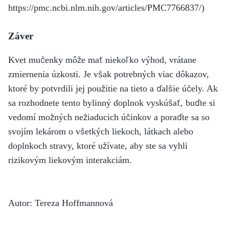
https://pmc.ncbi.nlm.nih.gov/articles/PMC7766837/)
Záver
Kvet mučenky môže mať niekoľko výhod, vrátane
zmiernenia úzkosti. Je však potrebných viac dôkazov,
ktoré by potvrdili jej použitie na tieto a ďalšie účely. Ak
sa rozhodnete tento bylinný doplnok vyskúšať, buďte si
vedomí možných nežiaducich účinkov a poraďte sa so
svojím lekárom o všetkých liekoch, látkach alebo
doplnkoch stravy, ktoré užívate, aby ste sa vyhli
rizikovým liekovým interakciám.
Autor: Tereza Hoffmannová