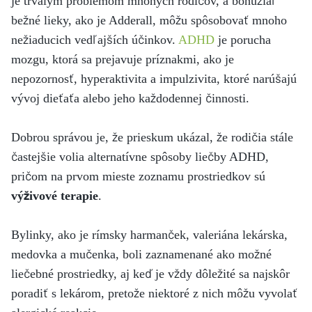
je trvalým problémom mnohých rodičov, a bohužiaľ
bežné lieky, ako je Adderall, môžu spôsobovať mnoho
nežiaducich vedľajších účinkov.
ADHD
je porucha
mozgu, ktorá sa prejavuje príznakmi, ako je
nepozornosť, hyperaktivita a impulzivita, ktoré narúšajú
vývoj dieťaťa alebo jeho každodennej činnosti.
Dobrou správou je, že prieskum ukázal, že rodičia stále
častejšie volia alternatívne spôsoby liečby ADHD,
pričom na prvom mieste zoznamu prostriedkov sú
výživové terapie
.
Bylinky, ako je rímsky harmanček, valeriána lekárska,
medovka a mučenka, boli zaznamenané ako možné
liečebné prostriedky, aj keď je vždy dôležité sa najskôr
poradiť s lekárom, pretože niektoré z nich môžu vyvolať