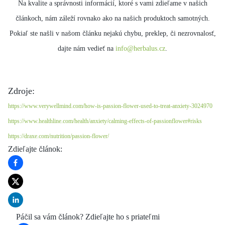
Na kvalite a správnosti informácií, ktoré s vami zdieľame v našich
článkoch, nám záleží rovnako ako na našich produktoch samotných.
Pokiaľ ste našli v našom článku nejakú chybu, preklep, či nezrovnalosť,
dajte nám vedieť na
info@herbalus.cz
.
Zdroje:
https://www.verywellmind.com/how-is-passion-flower-used-to-treat-anxiety-3024970
https://www.healthline.com/health/anxiety/calming-effects-of-passionflower#risks
https://draxe.com/nutrition/passion-flower/
Zdieľajte článok
:
Páčil sa vám článok? Zdieľajte ho s priateľmi