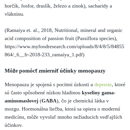
horčík, fosfor, draslík, železo a zinok), sacharidy a
vlákninu.
(Ramaiya et. al., 2018, Nutritional, mineral and organic
acid composition of passion fruit (Passiflora species),
https://www.myfoodresearch.com/uploads/8/4/8/5/84855
864/_6__fr-2018-233_ramaiya_1.pdf)
Môže pomôcť zmierniť účinky menopauzy
Menopauza je spojená s pocitmi úzkosti a
depresie
, ktoré
sú často spôsobené nízkou hladinou
kyseliny gama-
aminomaslovej
(
GABA
), čo je chemická látka v
mozgu. Hormonálna liečba, ktorá sa opiera o modernú
medicínu, môže vyvolať mnoho nežiaducich vedľajších
účinkov.