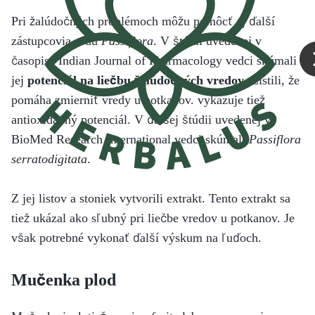
Pri žalúdočných problémoch môžu pomôcť aj ďalší
zástupcovia rodu
Passiflora
. V štúdii uvedenej v
časopise Indian Journal of Pharmacology vedci skúmali
jej
potenciál na liečbu žalúdočných vredov
. Zistili, že
pomáha zmierniť vredy u potkanov. vykazuje tiež
antioxidačný potenciál. V ďalšej štúdii uvedenej v
BioMed Research International vedci skúmali
Passiflora
serratodigitata
.
Z jej listov a stoniek vytvorili extrakt. Tento extrakt sa
tiež ukázal ako sľubný pri liečbe vredov u potkanov. Je
však potrebné vykonať ďalší výskum na ľuďoch.
Mučenka plod