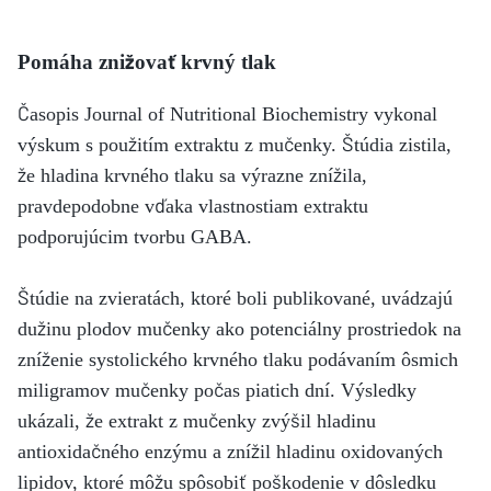
Pomáha znižovať krvný tlak
Časopis Journal of Nutritional Biochemistry vykonal
výskum s použitím extraktu z mučenky. Štúdia zistila,
že hladina krvného tlaku sa výrazne znížila,
pravdepodobne vďaka vlastnostiam extraktu
podporujúcim tvorbu GABA.
Štúdie na zvieratách, ktoré boli publikované, uvádzajú
dužinu plodov mučenky ako potenciálny prostriedok na
zníženie systolického krvného tlaku podávaním ôsmich
miligramov mučenky počas piatich dní. Výsledky
ukázali, že extrakt z mučenky zvýšil hladinu
antioxidačného enzýmu a znížil hladinu oxidovaných
lipidov, ktoré môžu spôsobiť poškodenie v dôsledku