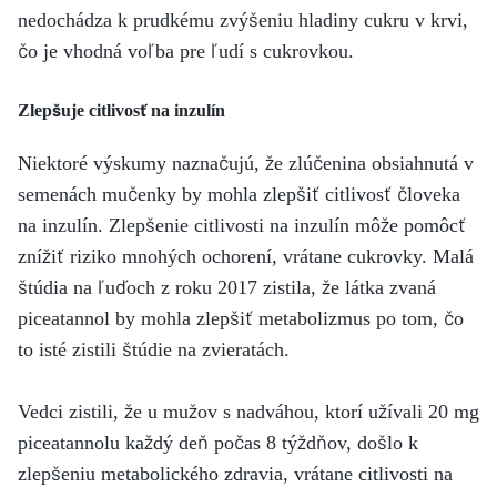
nedochádza k prudkému zvýšeniu hladiny cukru v krvi,
čo je vhodná voľba pre ľudí s cukrovkou.
Zlepšuje citlivosť na inzulín
Niektoré výskumy naznačujú, že zlúčenina obsiahnutá v
semenách mučenky by mohla zlepšiť citlivosť človeka
na inzulín. Zlepšenie citlivosti na inzulín môže pomôcť
znížiť riziko mnohých ochorení, vrátane cukrovky. Malá
štúdia na ľuďoch z roku 2017 zistila, že látka zvaná
piceatannol by mohla zlepšiť metabolizmus po tom, čo
to isté zistili štúdie na zvieratách.
Vedci zistili, že u mužov s nadváhou, ktorí užívali 20 mg
piceatannolu každý deň počas 8 týždňov, došlo k
zlepšeniu metabolického zdravia, vrátane citlivosti na