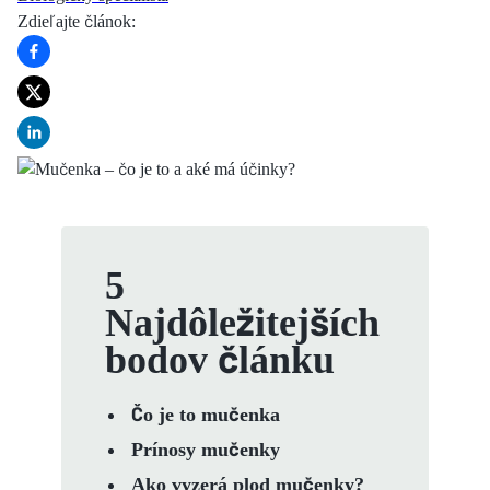
Zdieľajte článok
:
5
Najdôležitejších
bodov článku
Čo je to mučenka
Prínosy mučenky
Ako vyzerá plod mučenky?