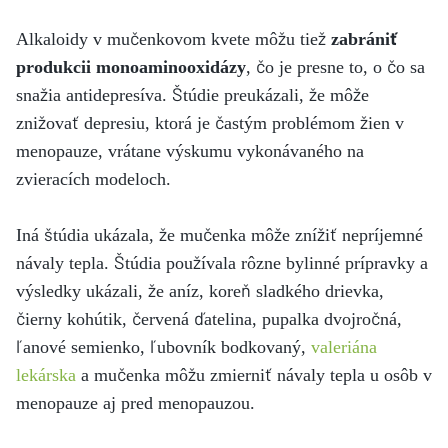
Alkaloidy v mučenkovom kvete môžu tiež
zabrániť
produkcii monoaminooxidázy
, čo je presne to, o čo sa
snažia antidepresíva. Štúdie preukázali, že môže
znižovať depresiu, ktorá je častým problémom žien v
menopauze, vrátane výskumu vykonávaného na
zvieracích modeloch.
Iná štúdia ukázala, že mučenka môže znížiť nepríjemné
návaly tepla. Štúdia používala rôzne bylinné prípravky a
výsledky ukázali, že aníz, koreň sladkého drievka,
čierny kohútik, červená ďatelina, pupalka dvojročná,
ľanové semienko, ľubovník bodkovaný,
valeriána
lekárska
a mučenka môžu zmierniť návaly tepla u osôb v
menopauze aj pred menopauzou.