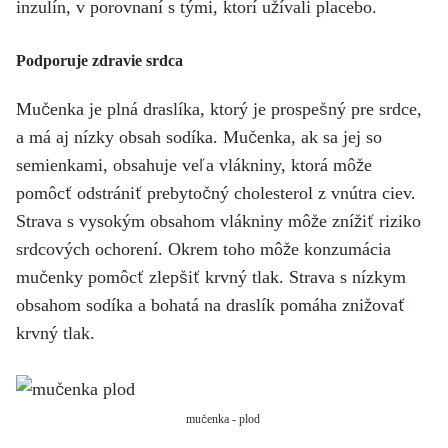
inzulín, v porovnaní s tými, ktorí užívali placebo.
Podporuje zdravie srdca
Mučenka je plná draslíka, ktorý je prospešný pre srdce,
a má aj nízky obsah sodíka. Mučenka, ak sa jej so
semienkami, obsahuje veľa vlákniny, ktorá môže
pomôcť odstrániť prebytočný cholesterol z vnútra ciev.
Strava s vysokým obsahom vlákniny môže znížiť riziko
srdcových ochorení. Okrem toho môže konzumácia
mučenky pomôcť zlepšiť krvný tlak. Strava s nízkym
obsahom sodíka a bohatá na draslík pomáha znižovať
krvný tlak.
mučenka - plod