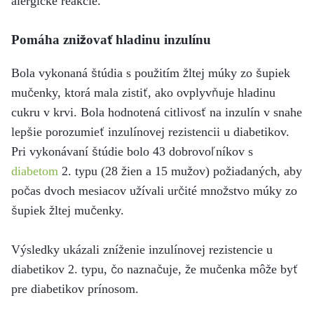
alergické reakcie.
Pomáha znižovať hladinu inzulínu
Bola vykonaná štúdia s použitím žltej múky zo šupiek
mučenky, ktorá mala zistiť, ako ovplyvňuje hladinu
cukru v krvi. Bola hodnotená citlivosť na inzulín v snahe
lepšie porozumieť inzulínovej rezistencii u diabetikov.
Pri vykonávaní štúdie bolo 43 dobrovoľníkov s
diabetom
2. typu (28 žien a 15 mužov) požiadaných, aby
počas dvoch mesiacov užívali určité množstvo múky zo
šupiek žltej mučenky.
Výsledky ukázali zníženie inzulínovej rezistencie u
diabetikov 2. typu, čo naznačuje, že mučenka môže byť
pre diabetikov prínosom.