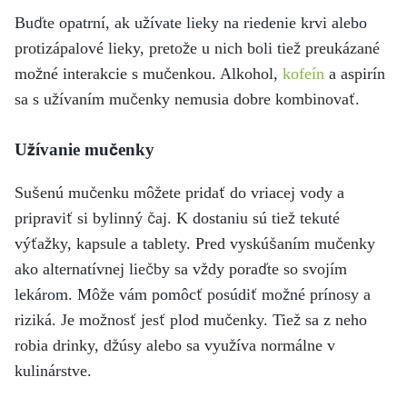
Buďte opatrní, ak užívate lieky na riedenie krvi alebo
protizápalové lieky, pretože u nich boli tiež preukázané
možné interakcie s mučenkou. Alkohol,
kofeín
a aspirín
sa s užívaním mučenky nemusia dobre kombinovať.
Užívanie mučenky
Sušenú mučenku môžete pridať do vriacej vody a
pripraviť si bylinný čaj. K dostaniu sú tiež tekuté
výťažky, kapsule a tablety. Pred vyskúšaním mučenky
ako alternatívnej liečby sa vždy poraďte so svojím
lekárom. Môže vám pomôcť posúdiť možné prínosy a
riziká. Je možnosť jesť plod mučenky. Tiež sa z neho
robia drinky, džúsy alebo sa využíva normálne v
kulinárstve.