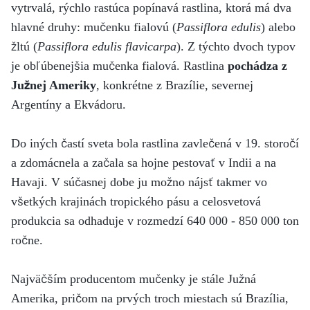
vytrvalá, rýchlo rastúca popínavá rastlina, ktorá má dva
hlavné druhy: mučenku fialovú (
Passiflora edulis
) alebo
žltú (
Passiflora edulis flavicarpa
). Z týchto dvoch typov
je obľúbenejšia mučenka fialová. Rastlina
pochádza z
Južnej Ameriky
, konkrétne z Brazílie, severnej
Argentíny a Ekvádoru.
Do iných častí sveta bola rastlina zavlečená v 19. storočí
a zdomácnela a začala sa hojne pestovať v Indii a na
Havaji. V súčasnej dobe ju možno nájsť takmer vo
všetkých krajinách tropického pásu a celosvetová
produkcia sa odhaduje v rozmedzí 640 000 - 850 000 ton
ročne.
Najväčším producentom mučenky je stále Južná
Amerika, pričom na prvých troch miestach sú Brazília,