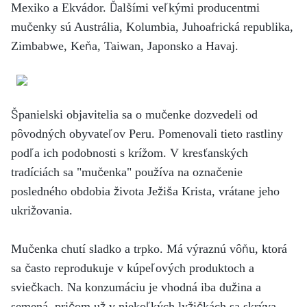
Mexiko a Ekvádor. Ďalšími veľkými producentmi
mučenky sú Austrália, Kolumbia, Juhoafrická republika,
Zimbabwe, Keňa, Taiwan, Japonsko a Havaj.
Španielski objavitelia sa o mučenke dozvedeli od
pôvodných obyvateľov Peru. Pomenovali tieto rastliny
podľa ich podobnosti s krížom. V kresťanských
tradíciách sa "mučenka" používa na označenie
posledného obdobia života Ježiša Krista, vrátane jeho
ukrižovania.
Mučenka chutí sladko a trpko. Má výraznú vôňu, ktorá
sa často reprodukuje v kúpeľových produktoch a
sviečkach. Na konzumáciu je vhodná iba dužina a
semená, pričom už v niekoľkých lyžičkách sa skrýva