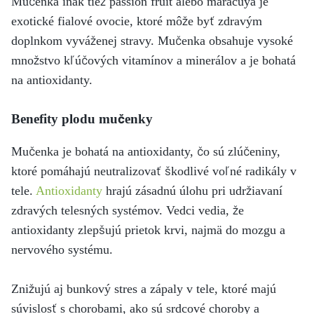
Mučenka inak tiež passion fruit alebo maracuya je
exotické fialové ovocie, ktoré môže byť zdravým
doplnkom vyváženej stravy. Mučenka obsahuje vysoké
množstvo kľúčových vitamínov a minerálov a je bohatá
na antioxidanty.
Benefity plodu mučenky
Mučenka je bohatá na antioxidanty, čo sú zlúčeniny,
ktoré pomáhajú neutralizovať škodlivé voľné radikály v
tele.
Antioxidanty
hrajú zásadnú úlohu pri udržiavaní
zdravých telesných systémov. Vedci vedia, že
antioxidanty zlepšujú prietok krvi, najmä do mozgu a
nervového systému.
Znižujú aj bunkový stres a zápaly v tele, ktoré majú
súvislosť s chorobami, ako sú srdcové choroby a