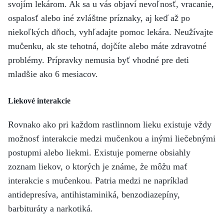
svojím lekárom. Ak sa u vás objaví nevoľnosť, vracanie,
ospalosť alebo iné zvláštne príznaky, aj keď až po
niekoľkých dňoch, vyhľadajte pomoc lekára. Neužívajte
mučenku, ak ste tehotná, dojčíte alebo máte zdravotné
problémy. Prípravky nemusia byť vhodné pre deti
mladšie ako 6 mesiacov.
Liekové interakcie
Rovnako ako pri každom rastlinnom lieku existuje vždy
možnosť interakcie medzi mučenkou a inými liečebnými
postupmi alebo liekmi. Existuje pomerne obsiahly
zoznam liekov, o ktorých je známe, že môžu mať
interakcie s mučenkou. Patria medzi ne napríklad
antidepresíva, antihistaminiká, benzodiazepíny,
barbituráty a narkotiká.