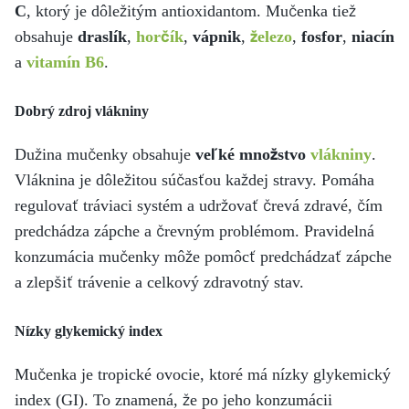
C
, ktorý je dôležitým antioxidantom. Mučenka tiež
obsahuje
draslík
,
horčík
,
vápnik
,
železo
,
fosfor
,
niacín
a
vitamín B6
.
Dobrý zdroj vlákniny
Dužina mučenky obsahuje
veľké množstvo
vlákniny
.
Vláknina je dôležitou súčasťou každej stravy. Pomáha
regulovať tráviaci systém a udržovať črevá zdravé, čím
predchádza zápche a črevným problémom. Pravidelná
konzumácia mučenky môže pomôcť predchádzať zápche
a zlepšiť trávenie a celkový zdravotný stav.
Nízky glykemický index
Mučenka je tropické ovocie, ktoré má nízky glykemický
index (GI). To znamená, že po jeho konzumácii