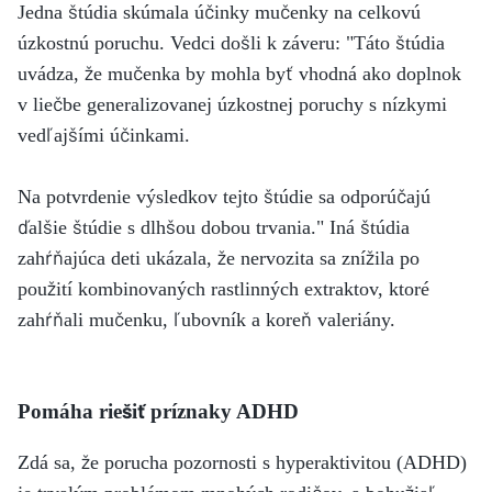
Jedna štúdia skúmala účinky mučenky na celkovú
úzkostnú poruchu. Vedci došli k záveru: "Táto štúdia
uvádza, že mučenka by mohla byť vhodná ako doplnok
v liečbe generalizovanej úzkostnej poruchy s nízkymi
vedľajšími účinkami.
Na potvrdenie výsledkov tejto štúdie sa odporúčajú
ďalšie štúdie s dlhšou dobou trvania." Iná štúdia
zahŕňajúca deti ukázala, že nervozita sa znížila po
použití kombinovaných rastlinných extraktov, ktoré
zahŕňali mučenku, ľubovník a koreň valeriány.
Pomáha riešiť príznaky ADHD
Zdá sa, že porucha pozornosti s hyperaktivitou (ADHD)