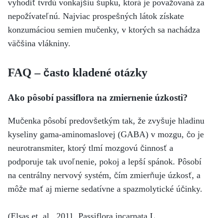
vyhodiť tvrdú vonkajšiu šupku, ktorá je považovaná za
nepožívateľnú. Najviac prospešných látok získate
konzumáciou semien mučenky, v ktorých sa nachádza
väčšina vlákniny.
FAQ – často kladené otázky
Ako pôsobí passiflora na zmiernenie úzkosti?
Mučenka pôsobí predovšetkým tak, že zvyšuje hladinu
kyseliny gama-aminomaslovej (GABA) v mozgu, čo je
neurotransmiter, ktorý tlmí mozgovú činnosť a
podporuje tak uvoľnenie, pokoj a lepší spánok. Pôsobí
na centrálny nervový systém, čím zmierňuje úzkosť, a
môže mať aj mierne sedatívne a spazmolytické účinky.
(Elsas et. al., 2011, Passiflora incarnata L.