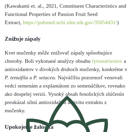
(Kawakami et. al., 2021, Constituent Characteristics and
Functional Properties of Passion Fruit Seed
Extract,
https://pubmed.ncbi.nlm.nih.gov/35054431/
)
Znižuje zápaly
Kvet mučenky môže znižovať zápaly spôsobujúce
choroby. Boli vykonané analýzy obsahu
fytonutrientov
a
antioxidantov v divokých druhoch mučenky, konkrétne v
P. tenuifila
a
P. setacea
. Najväčšiu pozornosť venovali
vedci semenám a explantátom zo semenáčikov, rovnako
ako dospelej verzii. Vysoký obsah fenolických zlúčenín
preukázal silnú antioxidačnú aktivitu extraktu z
mučenky.
Upokojenie žalúdka