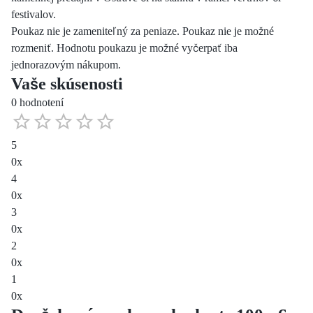
festivalov.
Poukaz nie je zameniteľný za peniaze. Poukaz nie je možné
rozmeniť. Hodnotu poukazu je možné vyčerpať iba
jednorazovým nákupom.
Vaše skúsenosti
0 hodnotení
5
0
x
4
0
x
3
0
x
2
0
x
1
0
x