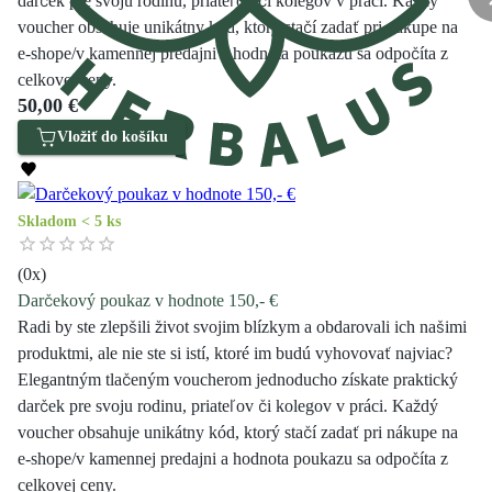
darček pre svoju rodinu, priateľov či kolegov v práci. Každý
voucher obsahuje unikátny kód, ktorý stačí zadať pri nákupe na
e-shope/v kamennej predajni a hodnota poukazu sa odpočíta z
celkovej ceny.
50,00 €
Vložiť do košíku
Skladom < 5 ks
(
0
x)
Darčekový poukaz v hodnote 150,- €
Radi by ste zlepšili život svojim blízkym a obdarovali ich našimi
produktmi, ale nie ste si istí, ktoré im budú vyhovovať najviac?
Elegantným tlačeným voucherom jednoducho získate praktický
darček pre svoju rodinu, priateľov či kolegov v práci. Každý
voucher obsahuje unikátny kód, ktorý stačí zadať pri nákupe na
e-shope/v kamennej predajni a hodnota poukazu sa odpočíta z
celkovej ceny.