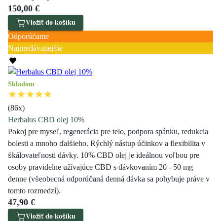
150,00 €
Vložiť do košíku
Odporúčame
Najpredávanejšie
Skladom
(
86
x)
Herbalus CBD olej 10%
Pokoj pre myseľ, regenerácia pre telo, podpora spánku, redukcia
bolesti a mnoho ďalšieho. Rýchlý nástup účinkov a flexibilita v
škálovateľnosti dávky. 10% CBD olej je ideálnou voľbou pre
osoby pravidelne užívajúce CBD s dávkovaním 20 - 50 mg
denne (všeobecná odporúčaná denná dávka sa pohybuje práve v
tomto rozmedzí).
47,90 €
Vložiť do košíku