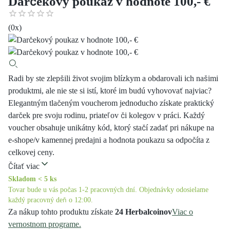
Darčekový poukaz v hodnote 100,- €
(
0
x)
Radi by ste zlepšili život svojim blízkym a obdarovali ich našimi
produktmi, ale nie ste si istí, ktoré im budú vyhovovať najviac?
Elegantným tlačeným voucherom jednoducho získate praktický
darček pre svoju rodinu, priateľov či kolegov v práci. Každý
voucher obsahuje unikátny kód, ktorý stačí zadať pri nákupe na
e-shope/v kamennej predajni a hodnota poukazu sa odpočíta z
celkovej ceny.
Čítať viac
Skladom < 5 ks
Tovar bude u vás počas 1-2 pracovných dní. Objednávky odosielame
každý pracovný deň o 12:00.
Za nákup tohto produktu získate
24 Herbalcoinov
Viac o
vernostnom programe.