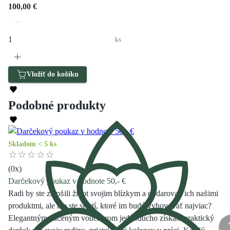
100,00 €
ks
Vložiť do košíku
Podobné produkty
Skladom < 5 ks
(
0
x)
Darčekový poukaz v hodnote 50,- €
Radi by ste zlepšili život svojim blízkym a obdarovali ich našimi
produktmi, ale nie ste si istí, ktoré im budú vyhovovať najviac?
Elegantným tlačeným voucherom jednoducho získate praktický