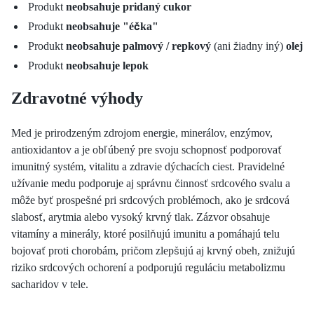
Produkt
neobsahuje pridaný cukor
Produkt
neobsahuje "éčka"
Produkt
neobsahuje palmový / repkový
(ani žiadny iný)
olej
Produkt
neobsahuje lepok
Zdravotné výhody
Med je prirodzeným zdrojom energie, minerálov, enzýmov,
antioxidantov a je obľúbený pre svoju schopnosť podporovať
imunitný systém, vitalitu a zdravie dýchacích ciest. Pravidelné
užívanie medu podporuje aj správnu činnosť srdcového svalu a
môže byť prospešné pri srdcových problémoch, ako je srdcová
slabosť, arytmia alebo vysoký krvný tlak. Zázvor obsahuje
vitamíny a minerály, ktoré posilňujú imunitu a pomáhajú telu
bojovať proti chorobám, pričom zlepšujú aj krvný obeh, znižujú
riziko srdcových ochorení a podporujú reguláciu metabolizmu
sacharidov v tele.