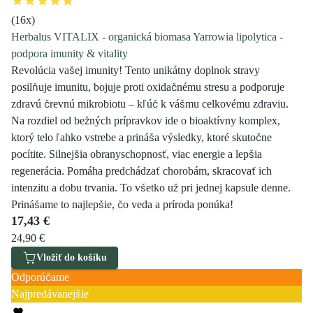
(
16
x)
Herbalus VITALIX - organická biomasa Yarrowia lipolytica -
podpora imunity & vitality
Revolúcia vašej imunity! Tento unikátny doplnok stravy
posilňuje imunitu, bojuje proti oxidačnému stresu a podporuje
zdravú črevnú mikrobiotu – kľúč k vášmu celkovému zdraviu.
Na rozdiel od bežných prípravkov ide o bioaktívny komplex,
ktorý telo ľahko vstrebe a prináša výsledky, ktoré skutočne
pocítite. Silnejšia obranyschopnosť, viac energie a lepšia
regenerácia. Pomáha predchádzať chorobám, skracovať ich
intenzitu a dobu trvania. To všetko už pri jednej kapsule denne.
Prinášame to najlepšie, čo veda a príroda ponúka!
17,43 €
24,90 €
Vložiť do košíku
Odporúčame
Najpredávanejšie