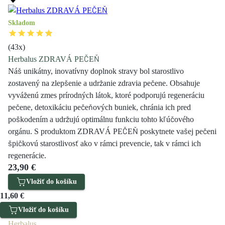
Skladom
(
43
x)
Herbalus ZDRAVÁ PEČEŇ
Náš unikátny, inovatívny doplnok stravy bol starostlivo
zostavený na zlepšenie a udržanie zdravia pečene. Obsahuje
vyváženú zmes prírodných látok, ktoré podporujú regeneráciu
pečene, detoxikáciu pečeňových buniek, chránia ich pred
poškodením a udržujú optimálnu funkciu tohto kľúčového
orgánu. S produktom ZDRAVÁ PEČEŇ poskytnete vašej pečeni
špičkovú starostlivosť ako v rámci prevencie, tak v rámci ich
regenerácie.
23,90 €
Vložiť do košíku
11,60 €
Vložiť do košíku
Herbalus