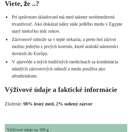
Viete, že ..?
Pri správnom skladovaní má med takmer neobmedzenú
trvanlivosť. Ako dokázal nález stále jedlého medu v Egypte
starý niekoľko tisíc rokov.
Zázvorové odnože sa v teple nekazia, a preto bol zázvor
možno jedným z prvých korenín, ktoré arabskí námorníci
doviezli do Európy.
V ajurvéde a iných tradičných medicínach sa kombinácia
mladých zázvorových odnoží a medu používa ako
afrodiziakum.
Výživové údaje a faktické informácie
Zloženie:
98% lesný med, 2% sušený zázvor
Výživové údaje na 100 g