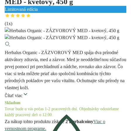
MED - kvetový, 450 g
Limitovaná edícia
(
1
x)
Herbalus Organic - ZÁZVOROVÝ MED spája dva prírodné
aktivátory zdravia, med a zázvor. Med je neoddeliteľnou súčasťou
prvej pomoci pri prechladnutí a nádche, rovnako ako zázvor. Čo
viac si teda môžete priať ako spoločnú kombináciu týchto
prírodných pokladov pre vašu vitalitu. Ochutnajte silu prírody na
vlastnej koži.
Čítať viac
Skladom
Tovar bude u vás počas 1-2 pracovných dní. Objednávky odosielame
každý pracovný deň o 12:00.
Za nákup tohto produktu získate
2 Herbalcoiny
Viac o
vernostnom programe.