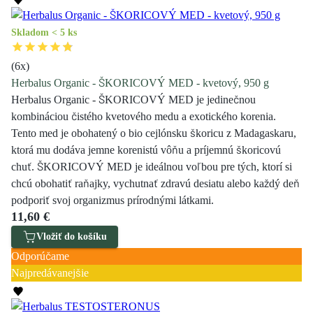
Skladom < 5 ks
(
6
x)
Herbalus Organic - ŠKORICOVÝ MED - kvetový, 950 g
Herbalus Organic - ŠKORICOVÝ MED je jedinečnou
kombináciou čistého kvetového medu a exotického korenia.
Tento med je obohatený o bio cejlónsku škoricu z Madagaskaru,
ktorá mu dodáva jemne korenistú vôňu a príjemnú škoricovú
chuť. ŠKORICOVÝ MED je ideálnou voľbou pre tých, ktorí si
chcú obohatiť raňajky, vychutnať zdravú desiatu alebo každý deň
podporiť svoj organizmus prírodnými látkami.
11,60 €
Vložiť do košíku
Odporúčame
Najpredávanejšie