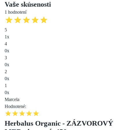
Vaše skúsenosti
1 hodnotení
5
1
x
4
0
x
3
0
x
2
0
x
1
0
x
Marcela
Hodnotené
:
Herbalus Organic - ZÁZVOROVÝ