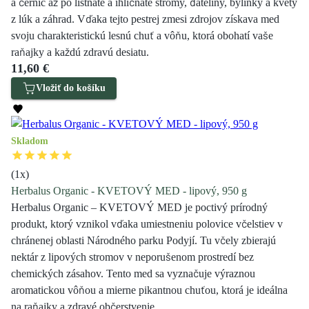
a černíc až po listnaté a ihličnaté stromy, ďateliny, bylinky a kvety
z lúk a záhrad. Vďaka tejto pestrej zmesi zdrojov získava med
svoju charakteristickú lesnú chuť a vôňu, ktorá obohatí vaše
raňajky a každú zdravú desiatu.
11,60 €
Vložiť do košíku
Skladom
(
1
x)
Herbalus Organic - KVETOVÝ MED - lipový, 950 g
Herbalus Organic – KVETOVÝ MED je poctivý prírodný
produkt, ktorý vznikol vďaka umiestneniu polovice včelstiev v
chránenej oblasti Národného parku Podyjí. Tu včely zbierajú
nektár z lipových stromov v neporušenom prostredí bez
chemických zásahov. Tento med sa vyznačuje výraznou
aromatickou vôňou a mierne pikantnou chuťou, ktorá je ideálna
na raňajky a zdravé občerstvenie.