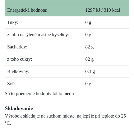
Energetická hodnota:
1297 kJ / 310 kcal
Tuky:
0 g
z toho nasýtené mastné kyseliny:
0 g
Sacharidy:
82 g
z toho cukry:
82 g
Bielkoviny:
0,3 g
Soľ:
0 g
Sú to priemerné hodnoty tohto medu
Skladovanie
Výrobok skladujte na suchom mieste, najlepšie pri teplote do 25
°C.