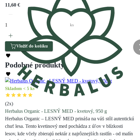
11,60 €
ks
Vložiť do košíku
Podobné produkty
Skladom < 5 ks
(
2
x)
Herbalus Organic - LESNÝ MED - kvetový, 950 g
Herbalus Organic – LESNÝ MED prináša na váš stôl autentickú
chuť lesa. Tento kvetinový med pochádza z úľov v blízkosti
lesov, kde včely zbierajú nektár z najrôznejších rastlín - od malín