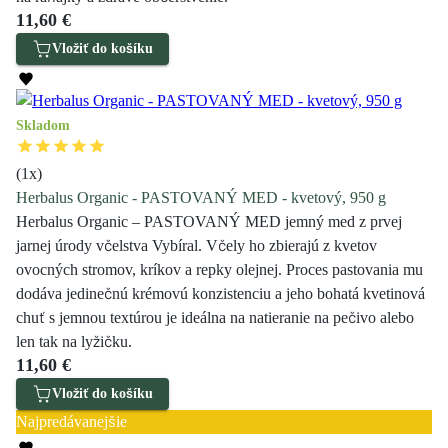
11,60 €
Vložiť do košíku
Skladom
(
1
x)
Herbalus Organic - PASTOVANÝ MED - kvetový, 950 g
Herbalus Organic – PASTOVANÝ MED jemný med z prvej
jarnej úrody včelstva Vybíral. Včely ho zbierajú z kvetov
ovocných stromov, kríkov a repky olejnej. Proces pastovania mu
dodáva jedinečnú krémovú konzistenciu a jeho bohatá kvetinová
chuť s jemnou textúrou je ideálna na natieranie na pečivo alebo
len tak na lyžičku.
11,60 €
Vložiť do košíku
Najpredávanejšie