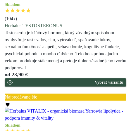
Skladom
(
104
x)
Herbalus TESTOSTERONUS
Testosterón je kľúčový hormón, ktorý zásadným spôsobom
ovplyvňuje rast svalov, silu, vytrvalosť, spaľovanie tukov,
sexuálnu funkčnosť a apetít, sebavedomie, kognitívne funkcie,
psychickú pohodu a mnoho ďalšieho. Telo ho s pribúdajúcim
vekom produkuje stále menej a preto je úplne zásadné jeho tvorbu
podporovať.
od
23,90 €
Vybrať variantu
Zľava 30 %
Najpredávanejšie
Skladom