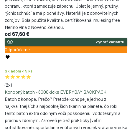
priedušný. V zime zahreje, v lete schladí. Má antibakteriálnu
ochranu, ktorá zamedzuje zápachu. Úplet je jemný, pružný,
rýchloschnúci a má ploché švy. Materiál je z obnoviteľných
zdrojov. Bola použitá kvalitná, certifikovaná, mulesing free
Merino vlna z Nového Zélandu.
od
67,60 €
Vybrať variantu
Odporúčame
Skladom < 5 ks
(
2
x)
Konopný batoh - 8000kicks EVERYDAY BACKPACK
Batoh z konope. Prečo? Pretože konope je jednou z
najkvalitnejších a najodolnejších tkanín na planéte, čo robí
tento batoh extra odolným voči poškodeniu, vodotesným a
prachu vzdorným. Zároveň je tiež praktický (veľmi