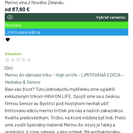
zdrojov. Bola použitá kvalitná, certifikovaná, mulesing free
Merino vlna z Nového Zélandu.
od
67,60 €
Vybrať variantu
Novinka
Limitovaná edícia
Skladom
(
0
x)
Merino Air dámské triko – High on life – LIMITOVANÁ EDÍCIA –
Herbalus & Sensor
Baví vás život? Túto jednoduchú myšlienku sme vyjadrili
exkluzívnym trikom HIGH ON LIFE. Spojili sme sa s českou
firmou Sensor av Bystrici pod Hostýnom nechali ušiť
limitovanú edíciu merino tričiek pre nás a našich zákazníkov.
Kvalita predovšetkým. Tričko, na ktoré môžete byť hrdí. Preto
sme zvolili špeciálny materiál Merino Air, ktorý je ľahký a