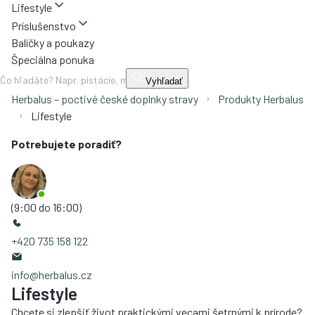
Lifestyle
Príslušenstvo
Balíčky a poukazy
Špeciálna ponuka
Vyhľadať
Herbalus – poctivé české doplnky stravy
Produkty Herbalus
Lifestyle
Potrebujete poradiť?
(9:00 do 16:00)
+420 735 158 122
info@herbalus.cz
Lifestyle
Chcete si zlepšiť život praktickými vecami šetrnými k prírode?