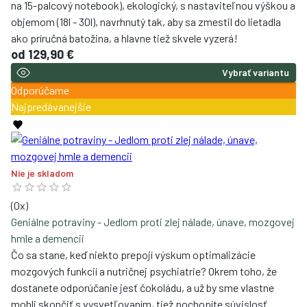
sofistikované usporiadanie vnútorných vreciek vrátane vrecka
na 15-palcový notebook), ekologický, s nastaviteľnou výškou a
objemom (18l - 30l), navrhnutý tak, aby sa zmestil do lietadla
ako príručná batožina, a hlavne tiež skvele vyzerá!
od
129,90 €
Vybrať variantu
Odporúčame
Najpredávanejšie
Nie je skladom
(
0
x)
Geniálne potraviny - Jedlom proti zlej nálade, únave, mozgovej
hmle a demencii
Čo sa stane, keď niekto prepojí výskum optimalizácie
mozgových funkcií a nutričnej psychiatrie? Okrem toho, že
dostanete odporúčanie jesť čokoládu, a už by sme vlastne