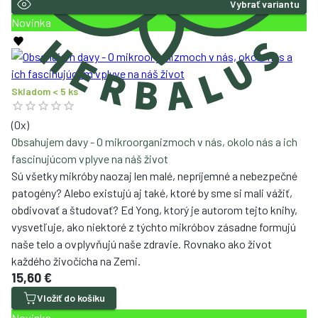
Vybrať variantu
Novinka
Skladom < 5 ks
(
0
x)
Obsahujem davy - O mikroorganizmoch v nás, okolo nás a ich
fascinujúcom vplyve na náš život
Sú všetky mikróby naozaj len malé, nepríjemné a nebezpečné
patogény? Alebo existujú aj také, ktoré by sme si mali vážiť,
obdivovať a študovať? Ed Yong, ktorý je autorom tejto knihy,
vysvetľuje, ako niektoré z týchto mikróbov zásadne formujú
naše telo a ovplyvňujú naše zdravie. Rovnako ako život
každého živočícha na Zemi.
15,60 €
Vložiť do košíku
Novinka