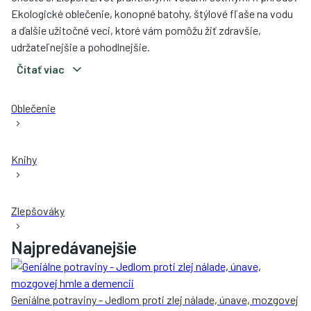
Ekologické oblečenie, konopné batohy, štýlové fľaše na vodu
a ďalšie užitočné veci, ktoré vám pomôžu žiť zdravšie,
udržateľnejšie a pohodlnejšie.
Čítať viac
Oblečenie
Knihy
Zlepšováky
Najpredávanejšie
Geniálne potraviny - Jedlom proti zlej nálade, únave, mozgovej