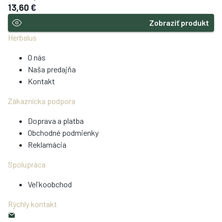
vnútorných hodín môžeme škodiť.
13,60 €
Zobraziť produkt
Herbalus
O nás
Naša predajňa
Kontakt
Zákaznícka podpora
Doprava a platba
Obchodné podmienky
Reklamácia
Spolupráca
Veľkoobchod
Rýchly kontakt