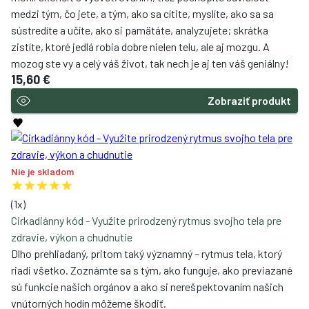
mohli skončiť s vysvetľovaním, tiež pochopíte súvislosť
medzi tým, čo jete, a tým, ako sa cítite, myslíte, ako sa sa
sústredíte a učíte, ako si pamätáte, analyzujete; skrátka
zistíte, ktoré jedlá robia dobre nielen telu, ale aj mozgu. A
mozog ste vy a celý váš život, tak nech je aj ten váš geniálny!
15,60 €
Zobraziť produkt
Nie je skladom
(
1
x)
Cirkadiánny kód - Využite prirodzený rytmus svojho tela pre
zdravie, výkon a chudnutie
Dlho prehliadaný, pritom taký významný – rytmus tela, ktorý
riadi všetko. Zoznámte sa s tým, ako funguje, ako previazané
sú funkcie našich orgánov a ako si nerešpektovaním našich