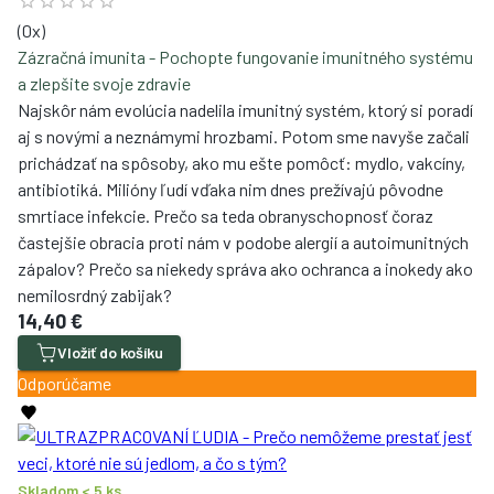
(
0
x)
Zázračná imunita - Pochopte fungovanie imunitného systému
a zlepšite svoje zdravie
Najskôr nám evolúcia nadelila imunitný systém, ktorý si poradí
aj s novými a neznámymi hrozbami. Potom sme navyše začali
prichádzať na spôsoby, ako mu ešte pomôcť: mydlo, vakcíny,
antibiotiká. Milióny ľudí vďaka nim dnes prežívajú pôvodne
smrtiace infekcie. Prečo sa teda obranyschopnosť čoraz
častejšie obracia proti nám v podobe alergií a autoimunitných
zápalov? Prečo sa niekedy správa ako ochranca a inokedy ako
nemilosrdný zabijak?
14,40 €
Vložiť do košíku
Odporúčame
Skladom < 5 ks