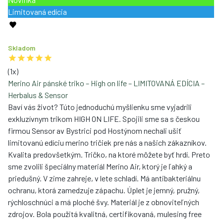
Limitovaná edícia
Skladom
(
1
x)
Merino Air pánské triko – High on life – LIMITOVANÁ EDÍCIA –
Herbalus & Sensor
Baví vás život? Túto jednoduchú myšlienku sme vyjadrili
exkluzívnym trikom HIGH ON LIFE. Spojili sme sa s českou
firmou Sensor av Bystrici pod Hostýnom nechali ušiť
limitovanú edíciu merino tričiek pre nás a našich zákazníkov.
Kvalita predovšetkým. Tričko, na ktoré môžete byť hrdí. Preto
sme zvolili špeciálny materiál Merino Air, ktorý je ľahký a
priedušný. V zime zahreje, v lete schladí. Má antibakteriálnu
ochranu, ktorá zamedzuje zápachu. Úplet je jemný, pružný,
rýchloschnúci a má ploché švy. Materiál je z obnoviteľných