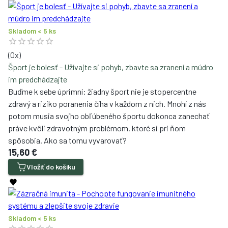
Skladom < 5 ks
(
0
x)
Šport je bolesť - Užívajte si pohyb, zbavte sa zranení a múdro
im predchádzajte
Buďme k sebe úprimní: žiadny šport nie je stopercentne
zdravý a riziko poranenia číha v každom z nich. Mnohí z nás
potom musia svojho obľúbeného športu dokonca zanechať
práve kvôli zdravotným problémom, ktoré si pri ňom
spôsobia. Ako sa tomu vyvarovať?
15,60 €
Vložiť do košíku
Skladom < 5 ks