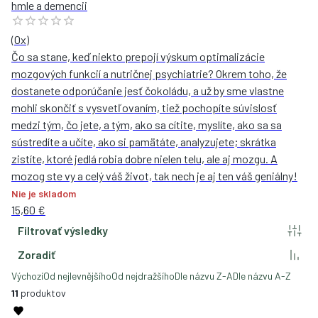
hmle a demencii
(
0
x)
Čo sa stane, keď niekto prepojí výskum optimalizácie
mozgových funkcií a nutričnej psychiatrie? Okrem toho, že
dostanete odporúčanie jesť čokoládu, a už by sme vlastne
mohli skončiť s vysvetľovaním, tiež pochopíte súvislosť
medzi tým, čo jete, a tým, ako sa cítite, myslíte, ako sa sa
sústredíte a učíte, ako si pamätáte, analyzujete; skrátka
zistíte, ktoré jedlá robia dobre nielen telu, ale aj mozgu. A
mozog ste vy a celý váš život, tak nech je aj ten váš geniálny!
Nie je skladom
15,60 €
Filtrovať výsledky
Zoradiť
Výchozí
Od nejlevnějšího
Od nejdražšího
Dle názvu Z-A
Dle názvu A-Z
11
produktov