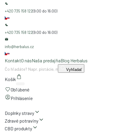
+420 735 158 122
(9:00 do 16:00)
+420 735 158 122
(9:00 do 16:00)
info@herbalus.cz
Kontakt
O nás
Naša predajňa
Blog Herbalus
Vyhľadať
Košík
Obľúbené
Prihlásenie
Doplnky stravy
Zdravé potraviny
CBD produkty