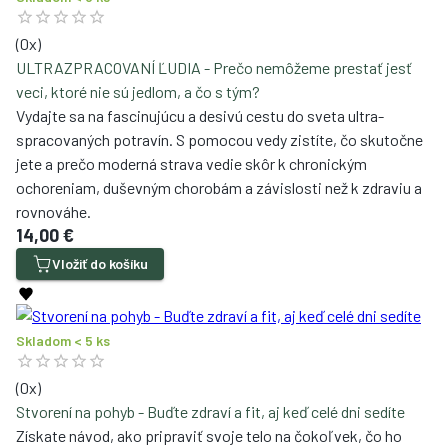
(
0
x)
ULTRAZPRACOVANÍ ĽUDIA - Prečo nemôžeme prestať jesť
veci, ktoré nie sú jedlom, a čo s tým?
Vydajte sa na fascinujúcu a desivú cestu do sveta ultra-
spracovaných potravín. S pomocou vedy zistíte, čo skutočne
jete a prečo moderná strava vedie skôr k chronickým
ochoreniam, duševným chorobám a závislosti než k zdraviu a
rovnováhe.
14,00 €
Vložiť do košíku
Skladom < 5 ks
(
0
x)
Stvorení na pohyb - Buďte zdraví a fit, aj keď celé dni sedíte
Získate návod, ako pripraviť svoje telo na čokoľvek, čo ho