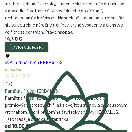
stretne – pribúdajúce roky, zranenie alebo bolesti a stuhnutosť
v dôsledku životného štýlu ovládaného stoličkami,
technológiami a kofeínom. Napriek očakávaniam k tomu však
nie sú potrebné náročné tréningy, drahé vybavenie a členstvo
vo fitness centrách. Práve naopak.
14,40 €
Vložiť do košíku
Skladom
(
0
x)
Pamätná fľaša HERBALUS
Pamätná fľaša HERBALUS 1.0 je limitovanou edíciou
prémiových nerezových fliaš s dvojitou stenou a bambusovým
vrchnákom, ktorá pripomína štyri roky značky HERBALUS.
Táto fľaša je štýlová a praktická.
od
18,00 €