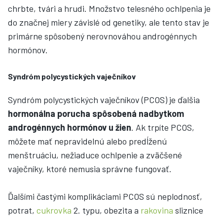
chrbte, tvári a hrudi. Množstvo telesného ochlpenia je
do značnej miery závislé od genetiky, ale tento stav je
primárne spôsobený nerovnováhou androgénnych
hormónov.
Syndróm polycystických vaječníkov
Syndróm polycystických vaječníkov (PCOS) je ďalšia
hormonálna porucha spôsobená nadbytkom
androgénnych hormónov u žien
. Ak trpíte PCOS,
môžete mať nepravidelnú alebo predĺženú
menštruáciu, nežiaduce ochlpenie a zväčšené
vaječníky, ktoré nemusia správne fungovať.
Ďalšími častými komplikáciami PCOS sú neplodnosť,
potrat,
cukrovka
2. typu, obezita a
rakovina
sliznice