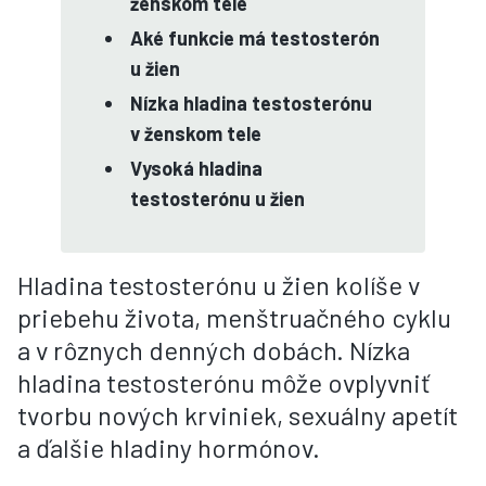
ženskom tele
Aké funkcie má testosterón
u žien
Nízka hladina testosterónu
v ženskom tele
Vysoká hladina
testosterónu u žien
Hladina testosterónu u žien kolíše v
priebehu života, menštruačného cyklu
a v rôznych denných dobách. Nízka
hladina testosterónu môže ovplyvniť
tvorbu nových krviniek, sexuálny apetít
a ďalšie hladiny hormónov.