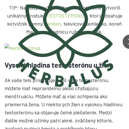
TIP: Na podporu tvorby testosterónu sme vytvorili
unikátny produkt
TESTOSTERONUS
, ktorý obsahuje
kotvičník zemný,
ženšen
, tekvicové semienko, koreň
Maca, rozchodnicu ružovú a zinok.
Vysoká hladina testosterónu u žien
Ak vaše telo produkuje príliš veľa testosterónu,
môžete mať nepravidelnú alebo chýbajúcu
menštruáciu. Môžete mať aj viac ochlpenia ako
priemerná žena. U niektorých žien s vysokou hladinou
testosterónu sa objavuje čelné plešatenie. Medzi
ďalšie možné účinky patrí akné, zväčšený klitoris,
zvýšená svalová hmota a prehĺbenie hlasu.