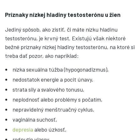
Príznaky nízkej hladiny testosterónu u žien
Jediný spôsob, ako zistiť, či máte nízku hladinu
testosterónu, je krvný test. Existujú však niektoré
bežné príznaky nízkej hladiny testosterónu, na ktoré si
treba dať pozor, ako napríklad:
nízka sexuálna túžba (hypogonadizmus),
nedostatok energie a pocit únavy,
strata sily a svalového tonusu,
neplodnosť alebo problémy s počatím,
nepravidelný menštruačný cyklus,
vaginálna suchosť,
depresia
alebo úzkosť,
rednutie vlasov,