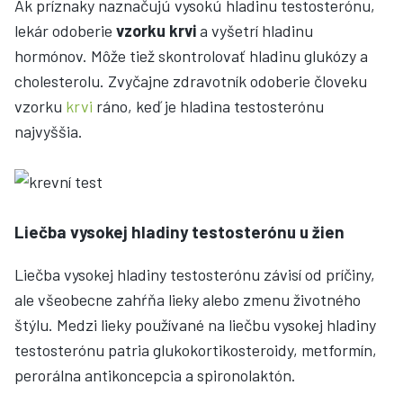
Ak príznaky naznačujú vysokú hladinu testosterónu,
lekár odoberie
vzorku krvi
a vyšetrí hladinu
hormónov. Môže tiež skontrolovať hladinu glukózy a
cholesterolu. Zvyčajne zdravotník odoberie človeku
vzorku
krvi
ráno, keď je hladina testosterónu
najvyššia.
Liečba vysokej hladiny testosterónu u žien
Liečba vysokej hladiny testosterónu závisí od príčiny,
ale všeobecne zahŕňa lieky alebo zmenu životného
štýlu. Medzi lieky používané na liečbu vysokej hladiny
testosterónu patria glukokortikosteroidy, metformín,
perorálna antikoncepcia a spironolaktón.