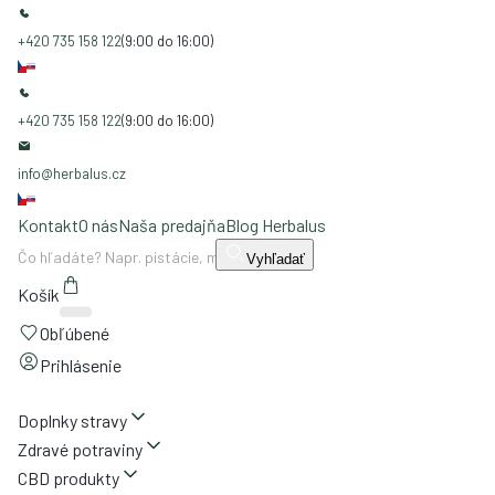
+420 735 158 122
(9:00 do 16:00)
+420 735 158 122
(9:00 do 16:00)
info@herbalus.cz
Kontakt
O nás
Naša predajňa
Blog Herbalus
Vyhľadať
Košík
Obľúbené
Prihlásenie
Doplnky stravy
Zdravé potraviny
CBD produkty