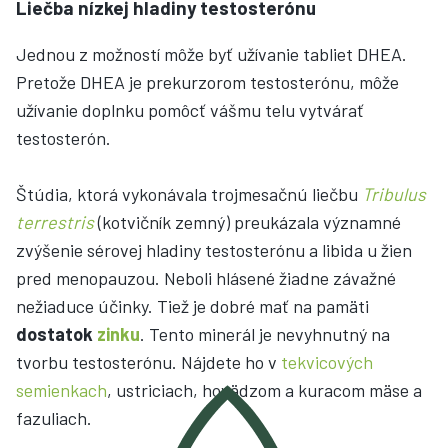
Liečba nízkej hladiny testosterónu
Jednou z možností môže byť užívanie tabliet DHEA.
Pretože DHEA je prekurzorom testosterónu, môže
užívanie doplnku pomôcť vášmu telu vytvárať
testosterón.
Štúdia, ktorá vykonávala trojmesačnú liečbu
Tribulus
terrestris
(kotvičník zemný) preukázala významné
zvýšenie sérovej hladiny testosterónu a libida u žien
pred menopauzou. Neboli hlásené žiadne závažné
nežiaduce účinky. Tiež je dobré mať na pamäti
dostatok
zinku
. Tento minerál je nevyhnutný na
tvorbu testosterónu. Nájdete ho v
tekvicových
semienkach
, ustriciach, hovädzom a kuracom mäse a
fazuliach.