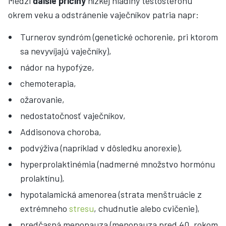
Medzi
ďalšie príčiny
nízkej hladiny testosterónu
okrem veku a odstránenie vaječníkov patria napr:
Turnerov syndróm (genetické ochorenie, pri ktorom
sa nevyvíjajú vaječníky),
nádor na hypofýze,
chemoterapia,
ožarovanie,
nedostatočnosť vaječníkov,
Addisonova choroba,
podvýživa (napríklad v dôsledku anorexie),
hyperprolaktinémia (nadmerné množstvo hormónu
prolaktínu),
hypotalamická amenorea (strata menštruácie z
extrémneho
stresu
, chudnutie alebo cvičenie),
predčasná menopauza (menopauza pred 40. rokom