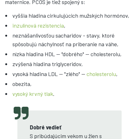
maternice. PCOS je tiež spojený s:
vyššia hladina cirkulujúcich mužských hormónov,
inzulínová rezistencia
,
neznášanlivosťou sacharidov - stavy, ktoré
spôsobujú náchylnosť na priberanie na váhe,
nízka hladina HDL -- "dobrého" -- cholesterolu,
zvýšená hladina triglyceridov,
vysoká hladina LDL -- "zlého" --
cholesterolu
,
obezita,
vysoký krvný tlak
.
Dobré vedieť
S pribúdajúcim vekom u žien s