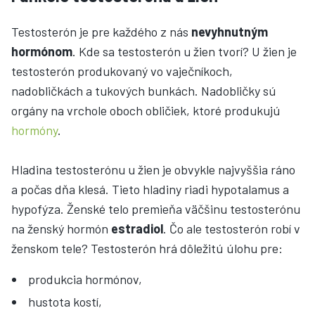
Testosterón je pre každého z nás
nevyhnutným
hormónom
. Kde sa testosterón u žien tvorí? U žien je
testosterón produkovaný vo vaječníkoch,
nadobličkách a tukových bunkách. Nadobličky sú
orgány na vrchole oboch obličiek, ktoré produkujú
hormóny
.
Hladina testosterónu u žien je obvykle najvyššia ráno
a počas dňa klesá. Tieto hladiny riadi hypotalamus a
hypofýza. Ženské telo premieňa väčšinu testosterónu
na ženský hormón
estradiol
. Čo ale testosterón robí v
ženskom tele? Testosterón hrá dôležitú úlohu pre:
produkcia hormónov,
hustota kostí,