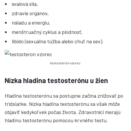
svalová sila,
zdravie orgánov,
náladu a energiu,
menštruačný cyklus a plodnosť,
libido (sexuálna túžba alebo chuť na sex).
testosterón vzorec
Nízka hladina testosterónu u žien
Hladina testosterónu sa postupne začína znižovať po
tridsiatke. Nízka hladina testosterónu sa však môže
objaviť kedykoľvek počas života. Zdravotníci merajú
hladinu testosterónu pomocou krvného testu.