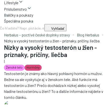
Lifestyle
Príslušenstvo
Balíčky a poukazy
Špeciálna ponuka
Vyhľadať
Herbalus – poctivé české doplnky stravy
Blog Herbalus
Nízky a vysoký testosterón u žien - príznaky, príčiny, liečba
Nízky a vysoký testosterón u žien -
príznaky, príčiny, liečba
|
Ženské telo
Hormóny
Testosterón je známy ako hlavný pohlavný hormón u mužov.
Bežne sa ale vyskytuje aj v ženskom tele. Aké funkcie má
testosterón u žien? Prečo dochádza k nízkej alebo vysokej
hladine testosterónu u žien? To a ďalšie informácie nájdete v
tomto článku.