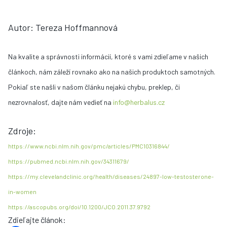
Autor: Tereza Hoffmannová
Na kvalite a správnosti informácií, ktoré s vami zdieľame v našich
článkoch, nám záleží rovnako ako na našich produktoch samotných.
Pokiaľ ste našli v našom článku nejakú chybu, preklep, či
nezrovnalosť, dajte nám vedieť na
info@herbalus.cz
Zdroje:
https://www.ncbi.nlm.nih.gov/pmc/articles/PMC10316844/
https://pubmed.ncbi.nlm.nih.gov/34311679/
https://my.clevelandclinic.org/health/diseases/24897-low-testosterone-
in-women
https://ascopubs.org/doi/10.1200/JCO.2011.37.9792
Zdieľajte článok
: