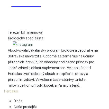
Tereza Hoffmannová
Biologický specialista
Absolvovala bakalářský program biologie a geografie na
Ostravské univerzitě. Odborně se zaměřuje na účinky
přírodních látek, jejich vědecky podložené přínosy pro
lidské zdraví a oblast suplementace. Ve společnosti
Herbalus tvoří odborný obsah o doplňcích stravy a
přírodním zdraví. Ve volném čase vášnivý turista,
milovnice hor, přírody, koček a Pána prstenů.
Herbalus
O nás
Naša predajňa