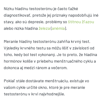
Nízku hladinu testosterónu je často ťažké
diagnostikovať, pretože jej príznaky napodobňujú iné
stavy, ako sú depresie, problémy so
štítnou žľazou
alebo nízka hladina
železa
(
anémia
).
Meranie hladiny testosterónu zahŕňa krvný test.
Výsledky krvného testu sa môžu líšiť v závislosti od
toho, kedy bol test vykonaný. Je to preto, že hladina
hormónov kolíše v priebehu menštruačného cyklu a
dokonca aj medzi ránom a večerom.
Pokiaľ stále dostávate menštruáciu, existuje vo
vašom cykle určité okno, ktoré je pre meranie
testosterónu v krvi najvhodnejšie.